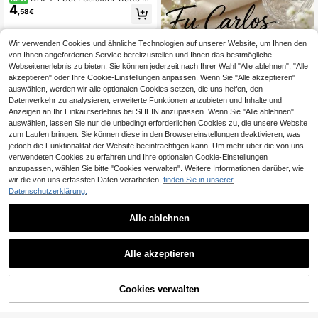
4
rkonia Wassertropfen Kunstperlen A
,58€
nhänger Damen Mode Halskette &
Ohrringe Schmuckset, Geschenk A
ccessoire
Wir verwenden Cookies und ähnliche Technologien auf unserer Website, um Ihnen den
von Ihnen angeforderten Service bereitzustellen und Ihnen das bestmögliche
Webseitenerlebnis zu bieten. Sie können jederzeit nach Ihrer Wahl "Alle ablehnen", "Alle
akzeptieren" oder Ihre Cookie-Einstellungen anpassen. Wenn Sie "Alle akzeptieren"
auswählen, werden wir alle optionalen Cookies setzen, die uns helfen, den
Datenverkehr zu analysieren, erweiterte Funktionen anzubieten und Inhalte und
Anzeigen an Ihr Einkaufserlebnis bei SHEIN anzupassen. Wenn Sie "Alle ablehnen"
auswählen, lassen Sie nur die unbedingt erforderlichen Cookies zu, die unsere Website
zum Laufen bringen. Sie können diese in den Browsereinstellungen deaktivieren, was
jedoch die Funktionalität der Website beeinträchtigen kann. Um mehr über die von uns
verwendeten Cookies zu erfahren und Ihre optionalen Cookie-Einstellungen
anzupassen, wählen Sie bitte "Cookies verwalten". Weitere Informationen darüber, wie
wir die von uns erfassten Daten verarbeiten,
finden Sie in unserer
Datenschutzerklärung.
Luxuriöses Edelstahl-Schmuckset
mit Strass-Buchstabe CD, bestehen
40 übrig
#Blumenfest Freude
d aus Halskette, Ohrringen und Arm
Alle ablehnen
7
,58€
-12%
8,66€
24er Set rosa Edelstahl Ohrringe, ge
band, für Frauen
4
ometrische Blumen Herz asymmetri
,26€
Viele Stammkunden
sche Ohrringe, Modeaccessoires fü
Alle akzeptieren
r Frauen Sommer Strandurlaub, Fra
uenschmuck, Halloween
Cookies verwalten
ZUM WARENKORB HINZUFÜGEN