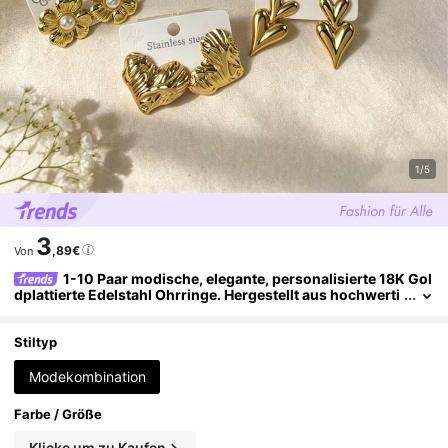
1/5
3
,89€
Von
1-10 Paar modische, elegante, personalisierte 18K Gol
dplattierte Edelstahl Ohrringe. Hergestellt aus hochwerti
gem Edelstahl, 18K Goldplattierung, vintage elegantes De
sign, sehr geeignet für Feierlichkeiten. Edelstahl Ohrringe, el
egante Damen Ohrringe, elegante Ohrringe, elegante lange O
Stiltyp
hrringe, Damen Accessoires
Modekombination
Farbe / Größe
Klicke um zu Kaufen