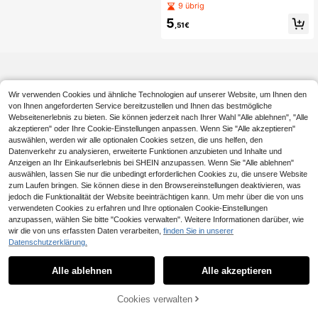
aus reiner Baumwolle/kleines Hand
9 übrig
adetuch, gemütliche Heim Badezim
tuch/Taschentuch, Blumenmuster, s
mer Dekoration, Valentinstag Gesch
5
chnelltrocknend & saugfähig, geeig
,51€
enk
net für Männer und Frauen zu jeder
Jahreszeit, ideal für Badezimmer, R
eisen, Urlaub, Geschenke, Schule,
Hotel und Zuhause
Wir verwenden Cookies und ähnliche Technologien auf unserer Website, um Ihnen den
von Ihnen angeforderten Service bereitzustellen und Ihnen das bestmögliche
Webseitenerlebnis zu bieten. Sie können jederzeit nach Ihrer Wahl "Alle ablehnen", "Alle
akzeptieren" oder Ihre Cookie-Einstellungen anpassen. Wenn Sie "Alle akzeptieren"
auswählen, werden wir alle optionalen Cookies setzen, die uns helfen, den
Datenverkehr zu analysieren, erweiterte Funktionen anzubieten und Inhalte und
Anzeigen an Ihr Einkaufserlebnis bei SHEIN anzupassen. Wenn Sie "Alle ablehnen"
auswählen, lassen Sie nur die unbedingt erforderlichen Cookies zu, die unsere Website
zum Laufen bringen. Sie können diese in den Browsereinstellungen deaktivieren, was
jedoch die Funktionalität der Website beeinträchtigen kann. Um mehr über die von uns
verwendeten Cookies zu erfahren und Ihre optionalen Cookie-Einstellungen
anzupassen, wählen Sie bitte "Cookies verwalten". Weitere Informationen darüber, wie
wir die von uns erfassten Daten verarbeiten,
finden Sie in unserer
Datenschutzerklärung.
Alle ablehnen
Alle akzeptieren
Cookies verwalten
ZUM WARENKORB HINZUFÜGEN