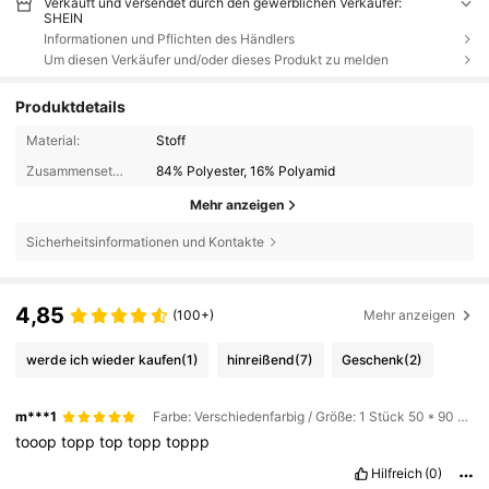
Verkauft und versendet durch den gewerblichen Verkäufer:
SHEIN
Informationen und Pflichten des Händlers
Um diesen Verkäufer und/oder dieses Produkt zu melden
Produktdetails
Material:
Stoff
Zusammensetzung:
84% Polyester, 16% Polyamid
Mehr anzeigen
Sicherheitsinformationen und Kontakte
4,85
(100+)
Mehr anzeigen
werde ich wieder kaufen
(1)
hinreißend
(7)
Geschenk
(2)
m***1
Farbe: Verschiedenfarbig / Größe: 1 Stück 50 * 90 cm
tooop
topp
top
topp
toppp
Hilfreich
(0)