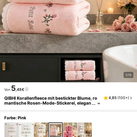
1/15
5
,45€
Von
QIBHI Korallenfleece mit bestickter Blume, ro
4,85
(
100+
)
mantische Rosen-Mode-Stickerei, elegan
tes Blumen-Handtuch/Badetuch, weiches
schnelltrocknendes Handtuch, Badezimmer-
Essentials, Badezimmer-Handtuch im Paarsti
Farbe: Pink
l, elegante Heimdekoration, geeignet für Bade
zimmer, Hotel, Schule, Schulanfang