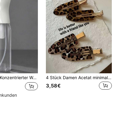
onzentrierter Wassertank, Hochdruck-Sprühflasche, kontinuierliche Zerstäubung, Styling-Sprühflasche, geeignet für Haarschnitt, Haaraccessoires
4 Stück Damen Acetat minimalistisch vielseitig elegant kaffeefarben Leopardenmuster nahtlos Haarstyling Haarspangen, Vintage Mode Seitenpony und lose Haare fixieren gerade nahtlose Spangen, geeignet für den täglichen Gebrauch Haarzubehör
3,58€
mmkunden