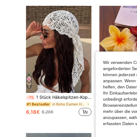
Wir verwenden Co
angeforderten Ser
können jederzeit 
anpassen. Wenn Si
helfen, den Date
9
Ihr Einkaufserle
1 Stück Häkelspitzen-Kopftuch, Boho-Stil gestricktes Kopfband, französisches Vintage-Haarband mit Durchbruchmuster, Sommer-Strand-Haaraccessoire für Frauen, Boho-Chic
Happy Girl W
-1%
unbedingt erford
in Boho Damen Haarschmuck
#1 Bestseller
Browsereinstellun
11 übrig
mehr über die vo
6,18€
6,28€
3,83€
anzupassen, wähle
erfassten Daten 