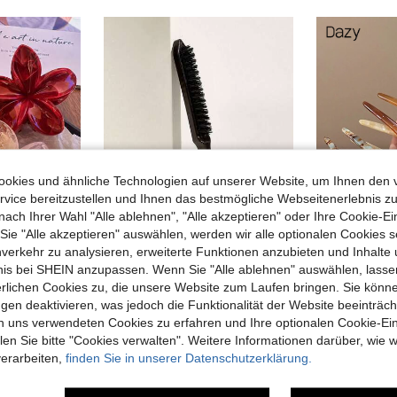
okies und ähnliche Technologien auf unserer Website, um Ihnen den 
vice bereitzustellen und Ihnen das bestmögliche Webseitenerlebnis zu
nach Ihrer Wahl "Alle ablehnen", "Alle akzeptieren" oder Ihre Cookie-Ei
e "Alle akzeptieren" auswählen, werden wir alle optionalen Cookies s
nverkehr zu analysieren, erweiterte Funktionen anzubieten und Inhalte
bnis bei SHEIN anzupassen. Wenn Sie "Alle ablehnen" auswählen, lassen
1 Stück Haarsstyling-Werkzeuge: Edge-Control-Bürste, Haarschwanz-Kamm, Anti-Verwirrungs-Nasshaar-Bürste. Geeignet für verschiedene Frisuren und leicht zu tragen
orld.
#Partykle
erlichen Cookies zu, die unsere Website zum Laufen bringen. Sie könne
3 Stücke/1 Stück Damen Oversize 8cm/3,15 Zoll Rosa Gelb, Gelb und Burgunder Kunststoff Blumen Haarspangen, modisch elegant, minimalistische Haarzubehör, geeignet für Alltag, Lässig, Party, Arbeit, Strand, Urlaub, Frisurdesign, Gesichts-/Haarwäsche, Make-up, Kleidung und andere Anlässe, Haarklammern, unverzichtbar für Herbst-/Winterurlaubskleidung, Damen Blumen Haarspangen, unverzichtbar für Sommerkleidung, Frühlings-Haarklammern, Sommer-Haarklammern, Herbst-Haarzubehör, Winter-Haarklammern
EU Warehouse
26 übrig
gen deaktivieren, was jedoch die Funktionalität der Website beeinträc
#7 Bestseller
3,68€
n uns verwendeten Cookies zu erfahren und Ihre optionalen Cookie-Ei
3,84€
3,88
n Sie bitte "Cookies verwalten". Weitere Informationen darüber, wie w
Viele Stammkunden
verarbeiten,
finden Sie in unserer Datenschutzerklärung.