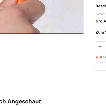
Besc
Sicherh
Größ
Zum 
36K K
uch Angeschaut