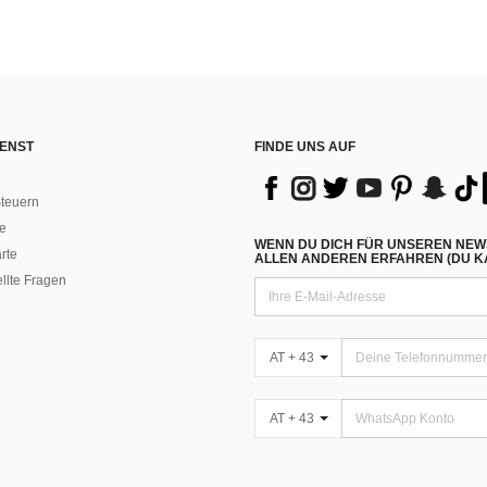
ENST
FINDE UNS AUF
teuern
e
WENN DU DICH FÜR UNSEREN NEW
rte
ALLEN ANDEREN ERFAHREN (DU KA
ellte Fragen
AT + 43
AT + 43