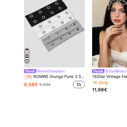
6
#Festival Essentials
TiaraBloom
ROMWE Grunge Punk 3 Stücke Y2K Mode Perforierte Breite Stirnbänder, geeignet für Streetwear, Freizeitkleidung und Ausgänge Haarband Turban Stirnband Schweißband
-1%
18 übrig
6,58€
6,68€
11,98€