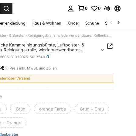
0
0
ess Enter to select.
errenkleidung
Haus & Wohnen
Kinder
Schuhe
Schmuck & Acces
1/2 Stücke Kammreinigungsbürste, Luftpolster- & Borsten-Reinigungskralle, wiederverwendbarer Rollenkamm-Reiniger, Haarstyling-Werkzeug, Badezimmer, Zuhause, Haushaltsartikel
ücke Kammreinigungsbürste, Luftpolster- &
n-Reinigungskralle, wiederverwendbarer
kamm-Reiniger, Haarstyling-Werkzeug,
c260516103997515613540
mmer, Zuhause, Haushaltsartikel
8€
ICE AND AVAILABILITY
Preis inkl. MwSt. und Zöllen
stenloser Versand
e
u
Grün
orange Farbe
Grün + Grau
n + Orange
ßenberater