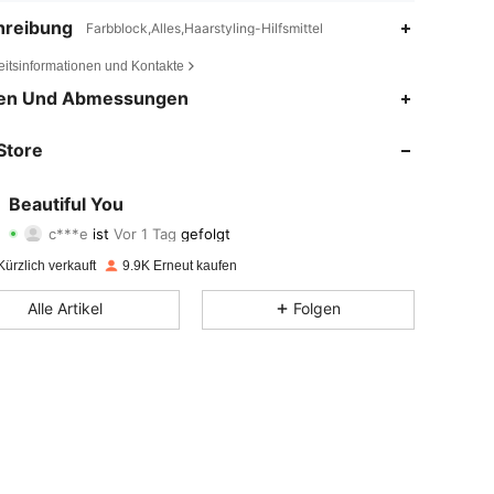
hreibung
Farbblock,Alles,Haarstyling-Hilfsmittel
eitsinformationen und Kontakte
4,87
16
405
en Und Abmessungen
4,87
16
405
Store
4,87
16
405
Beautiful You
c***e
ist
Vor 1 Tag
gefolgt
4,87
16
405
Bewertung
Artikel
Follower
ürzlich verkauft
9.9K Erneut kaufen
4,87
16
405
Alle Artikel
Folgen
4,87
16
405
4,87
16
405
4,87
16
405
4,87
16
405