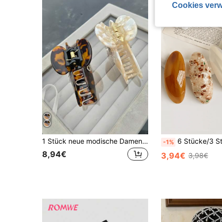
Cookies verw
1 Stück neue modische Damen-Haarspange mit eingelegtem gebürstetem Textur-Buchstaben, exquisites Design, Geschenk für den Alltag
6 Stücke/3 Stücke/1 Stück Ins Bestseller Mode 8,5 cm ovale Haarspangen Retro 
-1%
8,94€
3,94€
3,98€