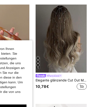
4,87
16
405
von Ihnen
 bieten. Sie
nstellungen
etzen, die uns
 und Anzeigen an
12
 Sie nur die
id
#Partykleid
n diese in den
DAZY 1 Stück elegante vintage U-förmige Haarspange: Acetatmaterial, geeignet für 14+ Jahre, perfekt für Valentinstag Haarkämme Seitenkämme, Schulsachen, Hochzeit, Haarzubehör
Elegante glänzende Cut Out Mesh-Haarkette mit Quasten-Haarschmuck, vielseitig für Party und Alltag, Kopfschmuck, Sommer, Urlaub, Reise
-1%
htigen kann. Um
in Mehrfarbig Haarkämme
10,78€
nstellungen
€
ir die von uns