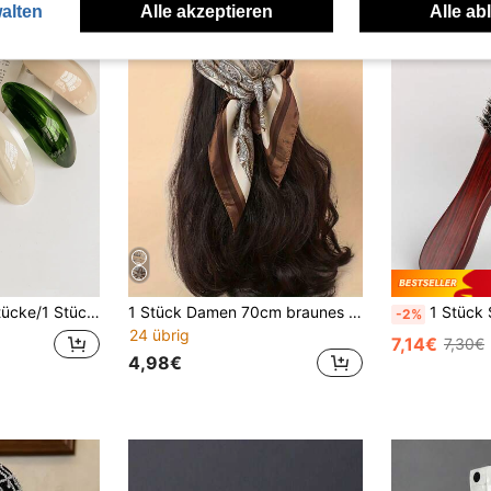
alten
Alle akzeptieren
Alle ab
Marmorierung Essigsäure Federclip Haarzubehör für Frauen und Mädchen
1 Stück Damen 70cm braunes neues Boho-Stil Paisley-Muster Kopftuch, klassisches Seiden-Kopftuch, Damen Kopftuch/Schal Sonnenschutz, geeignet für tägliches und Urlaubs-Tragen, Frühling/Sommer Haartuch, / Stirnband, Damen Haaraccessoire Urlaubs-Bandanas
1 Stück Schnurrbartbürste mit Holzgriff und Wildsc
-2%
24 übrig
7,14€
7,30€
4,98€