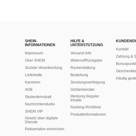
SHEIN-
HILFE &
KUNDENDI
INFORMATIONEN
UNTERSTÜTZUNG
Kontakt
Impressum
Versand-Info
Zahlung & S
Über SHEIN
Widerruf/Rückgabe
Bonuspunkt
Soziale Verantwortung
Rückerstattung
Geschenkka
Lieferkette
Bestellung
Häufig gest
Karrieren
Sendungsverfolgung
AGB
Größenberater
Meldung illegaler
Studentenrabatt
Inhalte
Nachrichtenstudio
Ranking-Richtlinie
SHEIN VIP
​Produktinformationen
Gesetz über digitale
Dienste
Reklamation einreichen