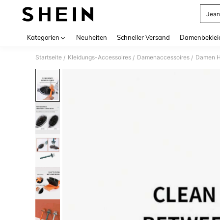
Jean
Use up 
Kategorien
Neuheiten
Schneller Versand
Damenbeklei
Startseite
Kleidungs-Accessoires
Damenaccessoires
Damen H
/
/
/