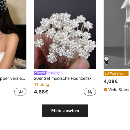
K
Hairfy
EU Warehouse
1920er Vintage Flapper verzierte klare Kristall Gitter Fransen Kopfkette - Strass Tüll Braut Haaraccessoire für Hochzeiten, Themenpartys & Retro-Events
20er Set modische Hochzeits-Braut-Haarspangen mit Kunstperlen, Blumen, Kristall-Strass, Brautjungfern-Haarschmuck, Haarnadeln, Braut-Haargabel, Haarkamm
4,08€
11 übrig
Viele Sta
4,68€
Mehr ansehen