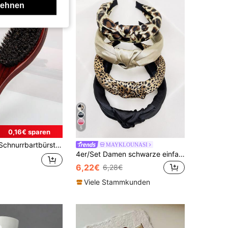
lehnen
5
0,16€ sparen
hweinborsten, Rasierwerkzeug, gebogene Holz-Rasierbürste für Herren, Barbier-Bartbürste, Haarzubehör
MAYKLOUNASI
4er/Set Damen schwarze einfarbige Leopardenmuster Blumenstoff breite geknotete Mode Haarreifen Haaraccessoires zum Gesichtwaschen, Streetwear, Lässig, Alltag
6,22€
6,28€
Viele Stammkunden