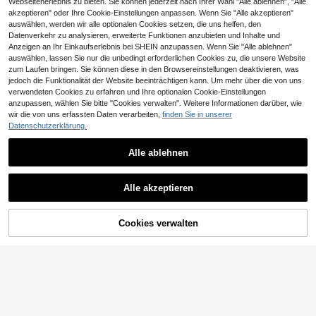
Webseitenerlebnis zu bieten. Sie können jederzeit nach Ihrer Wahl "Alle ablehnen", "Alle
ng, Reise- und Urlaubs-Essential
akzeptieren" oder Ihre Cookie-Einstellungen anpassen. Wenn Sie "Alle akzeptieren"
auswählen, werden wir alle optionalen Cookies setzen, die uns helfen, den
Datenverkehr zu analysieren, erweiterte Funktionen anzubieten und Inhalte und
Anzeigen an Ihr Einkaufserlebnis bei SHEIN anzupassen. Wenn Sie "Alle ablehnen"
auswählen, lassen Sie nur die unbedingt erforderlichen Cookies zu, die unsere Website
zum Laufen bringen. Sie können diese in den Browsereinstellungen deaktivieren, was
jedoch die Funktionalität der Website beeinträchtigen kann. Um mehr über die von uns
verwendeten Cookies zu erfahren und Ihre optionalen Cookie-Einstellungen
Ähnliche vorrätige Artikel anzeigen
Alle ansehen
anzupassen, wählen Sie bitte "Cookies verwalten". Weitere Informationen darüber, wie
wir die von uns erfassten Daten verarbeiten,
finden Sie in unserer
Datenschutzerklärung.
Alle ablehnen
Kleiner Haarknoten-Maker, kleines
Haardutt-Set für Frauen, Haardutt-
4
0,02€ sparen
,59€
-1%
4,65€
Maker-Werkzeug für kurzes und dü
Alle akzeptieren
nnes Haar, Kronenformer-Accessoi
18er/Set Große Haarrollen mit Clip
Sorry, dieses Produkt ist ausverkauft.
res
s, (einschließlich 12 Stück große Ro
3
,25€
3,27€
llenrohre + 6 Stück Clips) Lockenw
ickler geeignet für langes/mittellan
Cookies verwalten
AUSVERKAUFT
ges/kurzes Haar und Pony