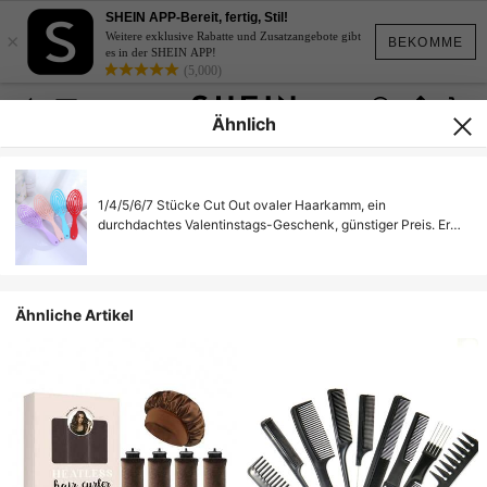
SHEIN APP-Bereit, fertig, Stil!
×
Weitere exklusive Rabatte und Zusatzangebote gibt
BEKOMME
es in der SHEIN APP!
(5,000)
Ähnlich
1/4/5/6/7 Stücke Cut Out ovaler Haarkamm, ein
durchdachtes Valentinstags-Geschenk, günstiger Preis. Er
hat eine Kopfmassagefunktion, geeignet für nasses und
trockenes Haar, macht Ihr Haar ordentlich und glänzend.
Kompakte Größe, leicht mitzunehmen. Haarstyling-
Werkzeug/Schönheits-Haarzubehör für Zuhause
Ähnliche Artikel