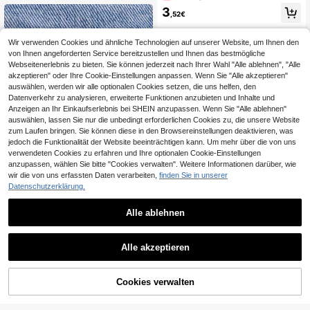
eversnadel Taschenabzeichen Sch
3
muck Geschenk
,52€
Wir verwenden Cookies und ähnliche Technologien auf unserer Website, um Ihnen den
von Ihnen angeforderten Service bereitzustellen und Ihnen das bestmögliche
Webseitenerlebnis zu bieten. Sie können jederzeit nach Ihrer Wahl "Alle ablehnen", "Alle
akzeptieren" oder Ihre Cookie-Einstellungen anpassen. Wenn Sie "Alle akzeptieren"
auswählen, werden wir alle optionalen Cookies setzen, die uns helfen, den
Datenverkehr zu analysieren, erweiterte Funktionen anzubieten und Inhalte und
Anzeigen an Ihr Einkaufserlebnis bei SHEIN anzupassen. Wenn Sie "Alle ablehnen"
auswählen, lassen Sie nur die unbedingt erforderlichen Cookies zu, die unsere Website
zum Laufen bringen. Sie können diese in den Browsereinstellungen deaktivieren, was
jedoch die Funktionalität der Website beeinträchtigen kann. Um mehr über die von uns
verwendeten Cookies zu erfahren und Ihre optionalen Cookie-Einstellungen
Poke Pins
anzupassen, wählen Sie bitte "Cookies verwalten". Weitere Informationen darüber, wie
wir die von uns erfassten Daten verarbeiten,
finden Sie in unserer
Nein, ich gewinne! Anime Emaille Br
osche, modische dekorative Nadel,
Datenschutzerklärung.
3
Personalisierte Brosche mit Maler-
,33€
Kragenabzeichen, Taschennadel, S
Anhänger, Palette, Malerpinsel Char
33 übrig
chmuckgeschenk, Kleidung & Tasc
m Brosche, Lehrer Studenten kreati
Alle ablehnen
henzubehör, Rucksackdekoration,
3
ves Schmuckgeschenk
,84€
3,85€
Schul- & Büroaccessoire, Hemd & J
acke, Weihnachten, Halloween, Her
bst/Winter Accessoire, geeignet für
Alle akzeptieren
Teenager, Jugendliche, Männer, läs
sig, Outdoor, Sport, Urlaub, Abschlu
ssgeschenk, Geburtstag, tägliche Kl
Cookies verwalten
eidung, lustig & süß, Lehrer-Tag Ge
ZUM WARENKORB HINZUFÜGEN
schenk.