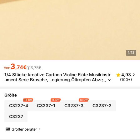
1/13
3
,74€
3,75€
Von
1/4 Stücke kreative Cartoon Violine Flöte Musikinstr
4,93
ument Serie Brosche, Legierung Öltropfen Abze
(100+)
ichen Kleidung Accessoires Tasche Dekoration,
Spaß Anstecknadeln, Anstecknadel Abzeichen Sch
ule
Größe
11 left
16 left
18 left
C3237-4
C3237-1
C3237-3
C3237-2
C3237
Größenberater