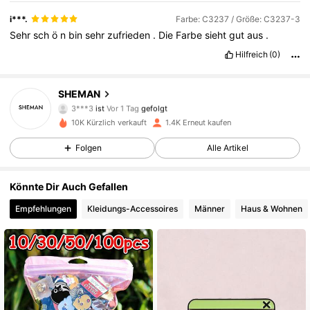
i***.
Farbe: C3237 / Größe: C3237-3
Sehr
sch
ö
n
bin
sehr
zufrieden
.
Die
Farbe
sieht
gut
aus
.
550 Follower
4,90
Hilfreich
(0)
550 Follower
4,90
SHEMAN
3***3
ist
Vor 1 Tag
gefolgt
550 Follower
4,90
10K Kürzlich verkauft
1.4K Erneut kaufen
550 Follower
4,90
Folgen
Alle Artikel
550 Follower
4,90
Könnte Dir Auch Gefallen
Empfehlungen
Kleidungs-Accessoires
Männer
Haus & Wohnen
550 Follower
4,90
550 Follower
4,90
550 Follower
4,90