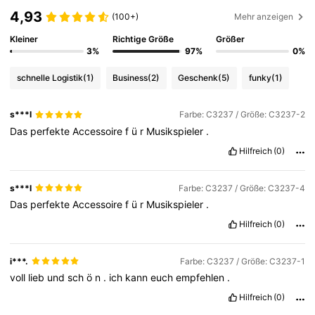
4,93
(100+)
Mehr anzeigen
Kleiner
Richtige Größe
Größer
3%
97%
0%
schnelle Logistik
(1)
Business
(2)
Geschenk
(5)
funky
(1)
s***l
Farbe: C3237 / Größe: C3237-2
Das
perfekte
Accessoire
f
ü
r
Musikspieler
.
Hilfreich
(0)
s***l
Farbe: C3237 / Größe: C3237-4
Das
perfekte
Accessoire
f
ü
r
Musikspieler
.
Hilfreich
(0)
i***.
Farbe: C3237 / Größe: C3237-1
voll
lieb
und
sch
ö
n
.
ich
kann
euch
empfehlen
.
Hilfreich
(0)