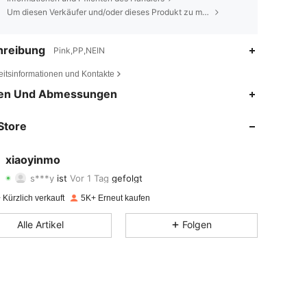
Um diesen Verkäufer und/oder dieses Produkt zu melden
hreibung
Pink,PP,NEIN
eitsinformationen und Kontakte
4,80
260
565
en Und Abmessungen
4,80
260
565
Store
4,80
260
565
xiaoyinmo
s***y
ist
Vor 1 Tag
gefolgt
4,80
260
565
Bewertung
Artikel
Follower
Kürzlich verkauft
5K+ Erneut kaufen
4,80
260
565
Alle Artikel
Folgen
4,80
260
565
4,80
260
565
4,80
260
565