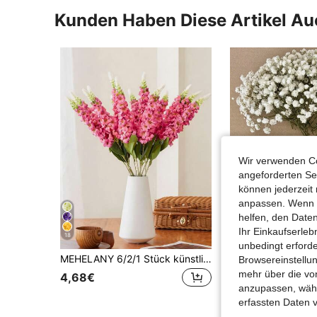
Kunden Haben Diese Artikel A
Wir verwenden Co
angeforderten Ser
können jederzeit 
anpassen. Wenn Si
helfen, den Date
Ihr Einkaufserle
18
29
unbedingt erford
MEHELANY 6/2/1 Stück künstliche Rittersporn-Blume in Hot Pink, eleganter künstlicher Rittersporn-Stiel, Hochzeit, Party, Heimdekoration, DIY-Blumenzubehör, Hochzeitsstrauß, Braut-Hintergrund, Blumenarrangement, Heim-Vasen-Dekoration, Wohnzimmer, Landhaus-Tischdekoration, künstliche stachelige Blume
Browsereinstellun
mehr über die vo
4,68€
3,98€
anzupassen, wähle
erfassten Daten 