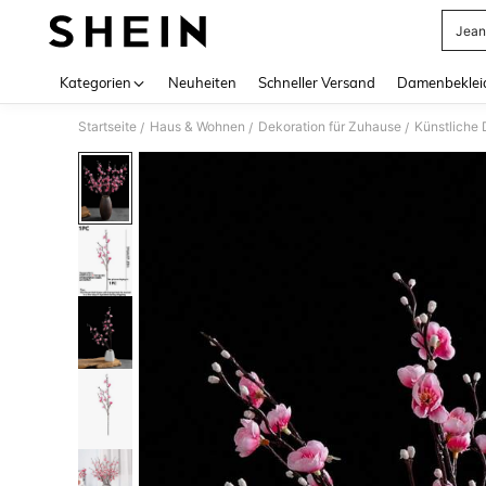
Jean
Use up 
Kategorien
Neuheiten
Schneller Versand
Damenbeklei
Startseite
Haus & Wohnen
Dekoration für Zuhause
Künstliche
/
/
/