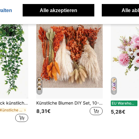
alten
Alle akzeptieren
Alle ab
11
12
 Innen- und Außenbereich, Badezimmer, Wohnzimmer, Terrasse, Bücherregal, ohne Topf
Künstliche Blumen DIY Set, 10-12 Zoll, ausgewählte Kunst-Lavendel/Eukalyptus/Weizen, geeignet für Heimdekoration, Büro, Hochzeitsdekoration, pflegeleichte böhmische Landhausstil Heimdekoration, Hochzeits-Tischschmuck Blumenarrangement
1 
EU Warehouse
in pvc Künstliche Dekorationen&Künstliche Dekorati
8,31€
5,28€