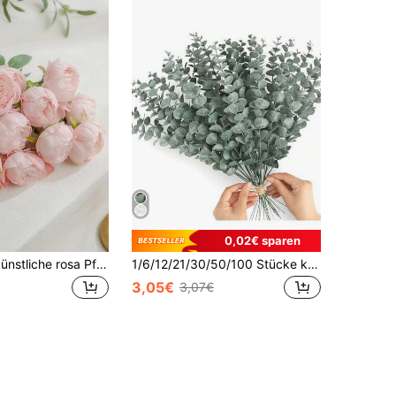
0,02€ sparen
10/20 Stück künstliche rosa Pfingstrosen, geeignet für Heimdekoration, Schlafzimmerdekoration, Hochzeitsdekoration, ideales Geschenk für Freundin oder beste Freundin an Feiertagen und Partys
1/6/12/21/30/50/100 Stücke künstliche Eukalyptuszweige, Eukalyptus Deko, Fake Grüne Zweige, Grüne dekorative künstliche Blumen, geeignet für Zuhause und Büro, künstlicher Blumenstrauß Tischdeko, Hochzeitsdekoration
3,05€
3,07€