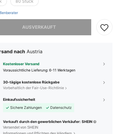
k
80 Stück
ßenberater
ieses Produkt ist ausverkauft.
AUSVERKAUFT
rsand nach
Austria
Kostenloser Versand
Voraussichtliche Lieferung:
6-11 Werktagen
30-tägige kostenlose Rückgabe
Vorbehaltlich der Fair-Use-Richtlinie
Einkaufssicherheit
Sichere Zahlungen
Datenschutz
Verkauft durch den gewerblichen Verkäufer: SHEIN
Versendet von SHEIN
Informationen und Pflichten des Händlers