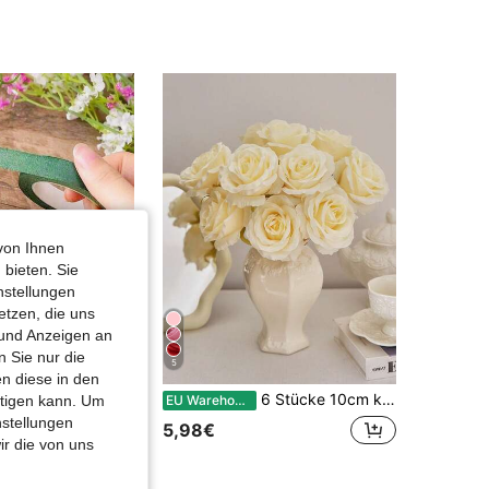
4,80
260
565
4,80
260
565
von Ihnen
 bieten. Sie
nstellungen
etzen, die uns
 und Anzeigen an
 Sie nur die
5
n diese in den
6 Rollen Blumen Dekoband - Papier Klebeband, geeignet für Blumenarrangements und Stielkantendekoration
6 Stücke 10cm künstliche Seidenrosen, Künstlicher Rosenstrauß, geeignet für Braut-Hochzeit, Kränze, Tischdekoration, Partys, Heim- und Küchendekoration
EU Warehouse
htigen kann. Um
nstellungen
5,98€
ir die von uns