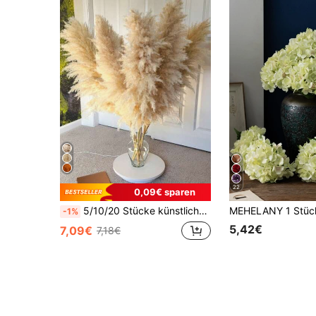
22
0,09€ sparen
5/10/20 Stücke künstliches Pampasgras Dekor, 22 Zoll kleiner künstlicher Schilf-Feder-Strauß, braune Pampasgras Dekoration, Boho-Stil Raum Blumendekoration, Hochzeits-Vasen-Kranz Dekoration, Schlafzimmer Dekoration, Boho-Hochzeitsdekoration, Boden Dekoration, Zeremonie Hintergrund künstlicher Strauß, Muttertagsgeschenk, Geburtstags-Jubiläumsgeschenk, DIY-Kranz Dekoration
-1%
5,42€
7,09€
7,18€