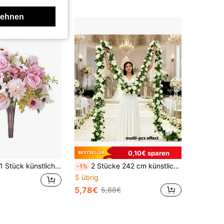
lehnen
0,10€ sparen
Stück künstliche Pfingstrosen-Seiden-Chrysanthemen-Blumenstrauß, Herbstdekoration für Vasen, Zuhause, Hochzeit, Restaurant, Schlafzimmer, Feiertage, Geburtstagsparty, Garten Outdoor
2 Stücke 242 cm künstlicher Rosenranken Kranz, bogenförmiger Frühlingsblumen Kranz, geeignet für Weihnachtsdekoration, Restauranttisch Dekoration, Heimfeier, Garten Kulisse, Verlobungszeremonie, Valentinstag, Ostern, Thanksgiving, St. Patrick's Day, Ramadan, Hotel- und Bürodekoration, Gästezimmer Party Hochzeitsdekoration, Neujahrsdekoration
-1%
5 übrig
5,78€
5,88€