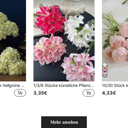
8
MEHELANY 1 Stück hellgrüne künstliche Hortensienblume, realistische hochwertige Seidenblume, geeignet für DIY-Hochzeitsstrauß, Party, Herbst-Heimdekoration für Wohnzimmer, Küche, Garten, Hotel, Büro, DIY-Dekoration für Thanksgiving-Erntesaison, DIY-Bogen-Girlandendekoration, Geschenk für Mädchen
1/3/6 Stücke künstliche Pflanzen, künstliche Blumen, Lilien, Heimdekoration, Schreibtischdekoration, Blumenarrangement, künstliche Blumen, künstliche Ornamente, Kunststoffblumen, Gartendekoration, Hochzeitsdekoration, Sträuße, künstliche Blumen, Schulanfang, Zimmerdekoration, Schulbedarf
3,35€
4,33€
Mehr ansehen