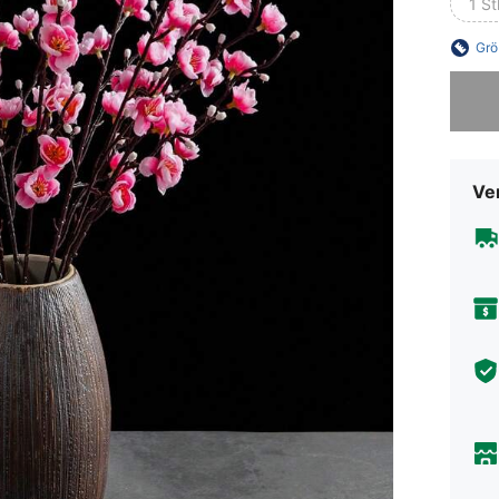
1 St
Grö
Sorry, d
Ve