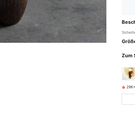
Besc
Sicherh
Größ
Zum 
29K+ 