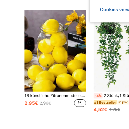
Cookies verw
16 künstliche Zitronenmodelle, geeignet für Zuhause, Küche, Hochzeit, Party, Fotografie-Requisiten, Dekoration, Geschenke, Geburtstage, Abschlüsse - realistische Zitronendekoration, geeignet für Schalen, Tischplatten, Küchen-Sommerdekoration,
2 Stück/1 Stück künstliche hängende Mandara-Pflanze für Heimdekoration, künstliches Grün für
-4%
#1 Bestseller
2,95€
2,96€
4,52€
4,75€