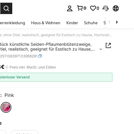
0
0
ess Enter to select.
errenkleidung
Haus & Wohnen
Kinder
Schuhe
Schmuck & Acces
1/80 Stück künstliche Seiden-Pflaumenblütenzweige, ohne Stiel, realistisch, geeignet für Esstisch zu Hause, Hochzeitsstrauß, Strandthema-Partydekoration, ohne Vase, Kunstpflanzen, Zuhause, Restaurant, Wohnzimmer, Außengarten-Dekoration, Muttertagsgeschenk, Geburtstagsgeschenk, Abschlussgeschenk, Hochzeitsgeschenk
tück künstliche Seiden-Pflaumenblütenzweige,
iel, realistisch, geeignet für Esstisch zu Hause,
itsstrauß, Strandthema-Partydekoration, ohne
h251106397133956261
Kunstpflanzen, Zuhause, Restaurant, Wohnzimmer,
arten-Dekoration, Muttertagsgeschenk,
8€
ICE AND AVAILABILITY
Preis inkl. MwSt. und Zöllen
tstagsgeschenk, Abschlussgeschenk,
eitsgeschenk
stenloser Versand
:
Pink
e