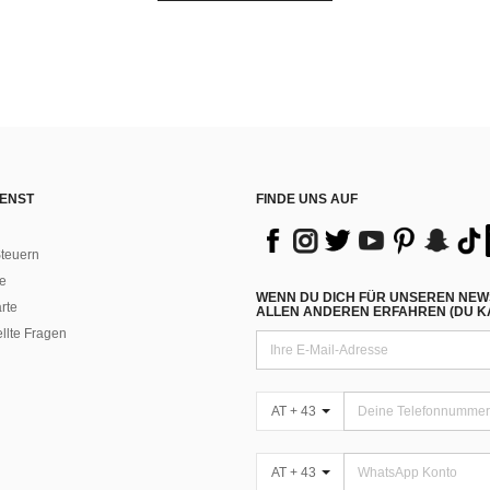
ENST
FINDE UNS AUF
teuern
e
WENN DU DICH FÜR UNSEREN NEW
rte
ALLEN ANDEREN ERFAHREN (DU KA
ellte Fragen
AT + 43
AT + 43