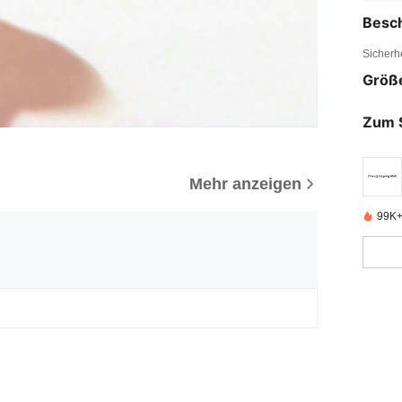
Besc
Sicherh
Größ
Zum 
Mehr anzeigen
99K+ 