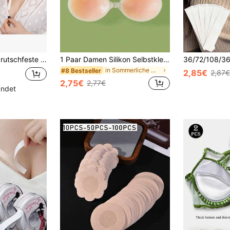
eband, hervorragende Schweißresistenz, geeignet für Kleidung, Schals, Tops, Säume und Kragen, in drei Größen
1 Paar Damen Silikon Selbstklebender BH, mit unsichtbarem elastischem Band, trägerloses Push-Up Design, selbstklebender trägerloser unsichtbarer Stil, geeignet für Hochzeitskleid/Ballkleid und trägerlose Kleider
in Sommerliche Must-haves Karosserie-Anti-Reibungs
#8 Bestseller
2,85€
2,87€
2,75€
2,77€
ündet