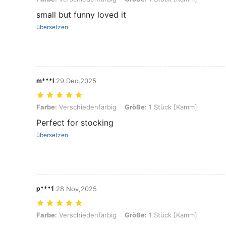
small but funny loved it
übersetzen
m***l
29 Dec,2025
Farbe: Verschiedenfarbig, Größe: 1 Stück [Kamm]
Farbe:
Verschiedenfarbig
Größe:
1 Stück [Kamm]
Perfect for stocking
übersetzen
p***1
28 Nov,2025
Farbe: Verschiedenfarbig, Größe: 1 Stück [Kamm]
Farbe:
Verschiedenfarbig
Größe:
1 Stück [Kamm]