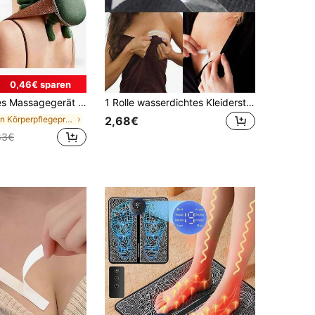
0,46€ sparen
hulter, Rücken und Bein, kabelloser Betrieb, langanhaltend Kunststoff-Massager, USB aufladbar, ideal für die Büronutzung, perfektes Geschenk für Eltern, Selbstpflege
1 Rolle wasserdichtes Kleiderstoff-Klebeband, doppelseitig, unsichtbar, Körperkleber für BH-Träger, transparentes Wäsche-Klebeband, Hochzeit
in Körperpflegeprodukte – Unverzichtbar Körperpfle
2,68€
83€