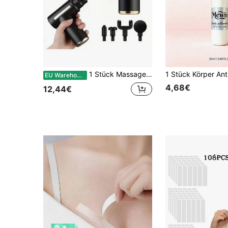
1 Stück Massagepistole in Schwarz/Grün/Grau, 14 cm Mini-tragbarer Massager – vor Gebrauch aufladen, USB-Aufladung, kompaktes Design, ergonomischer Griff, LED 6-Gang einstellbare Faszienpistole, handgehaltener Körper-Rücken-Muskelmassager, kleine Massagepistole für Muskelentspannungstherapie zu Hause, Faszienpistole, Massager, geeignet als Abschlussgeschenk, Junggesellenabschiedsgeschenk, Brautjungferngeschenk
EU Warehouse
4,68€
12,44€