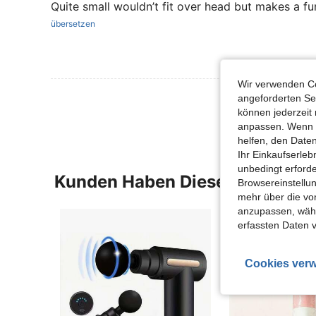
Quite small wouldn’t fit over head but makes a fu
übersetzen
Wir verwenden Co
Mehr Bewertung
angeforderten Ser
können jederzeit 
anpassen. Wenn Si
helfen, den Date
Ihr Einkaufserle
unbedingt erford
Kunden Haben Diese Artikel A
Browsereinstellun
mehr über die vo
anzupassen, wähle
erfassten Daten 
Cookies verw