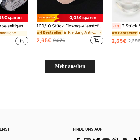
03€ sparen
0,02€ sparen
dung Kleid Hemd Geheimaufkleber Transparentes Unterwäscheklebeband Anti-Nackt Unsichtbarer Brustpatch für Frauen Körper Haut
100/10 Stück Einweg-Vliesstoff Brustwarzen Patches in Kreisform, selbstklebend, unsichtbar, keine Spuren, blumenförmige Brustpads für Oberteile mit Trägern, blendfreie Brustwarzen Patches
2 Stück Silikon Brustpolster, geeignet für kleine Büste, kann flache
-1%
in Kleidung Anti-Rutsch-Zubehör
#4 Bestseller
in Sommerliche Must-haves Karosserie-Anti-Reibungs
#8 Bestseller
2,65€
2,67€
2,65€
2,68
Mehr ansehen
ENST
FINDE UNS AUF