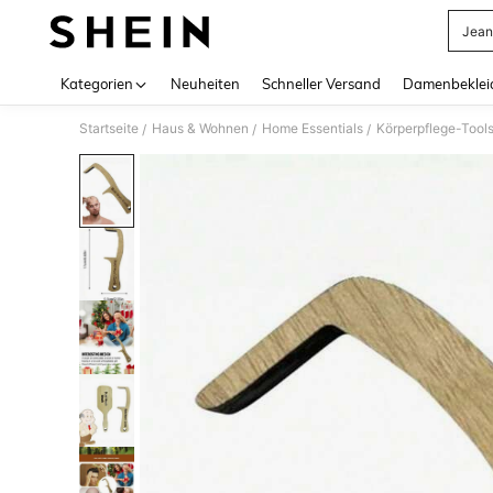
Jean
Use up 
Kategorien
Neuheiten
Schneller Versand
Damenbeklei
Startseite
Haus & Wohnen
Home Essentials
Körperpflege-Tool
/
/
/