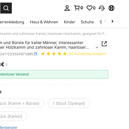
0
0
ess Enter to select.
errenkleidung
Haus & Wohnen
Kinder
Schuhe
Schmuck & Acces
1 Kamm und Bürste für kahle Männer, interessanter haarloser Holzkamm und zahnloser Kamm, haarloser Holzkamm, geeignet für Freunde mit schütterem oder kahlem Haar, geeignet für Reisen, Outdoor, Sport, Büro, Schule, Körperpflege
 und Bürste für kahle Männer, interessanter
ser Holzkamm und zahnloser Kamm, haarloser
mm, geeignet für Freunde mit schütterem oder
h2411233554973885
(10 Kundenmeinungen)
 Haar, geeignet für Reisen, Outdoor, Sport, Büro,
, Körperpflege
8€
ICE AND AVAILABILITY
stenloser Versand
e
tück [Kamm + Bürste]
1 Stück [Spiegel]
tück [Kamm]
ßenberater