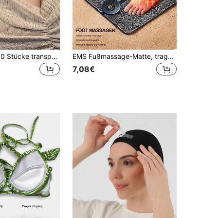
36/72/108/360 Stücke transparentes doppelseitiges Klebeband für Frauen, spurloses unsichtbares Brust-Lifting-Klebeband, starkes Klebeband für Kleidungsstücke, rutschfeste Kleidung-Fixierungs-Aufkleber, Anti-Expositions- & Anti-Durchsichtig-Brust-Klebeband
EMS Fußmassage-Matte, tragbare elektrische Muskelstimulations-Massageauflage, verbessert die Durchblutung, entlastet und entspannt die Füße
7,08€