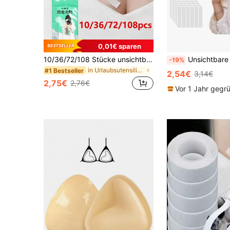
0,01€ sparen
10/36/72/108 Stücke unsichtbares doppelseitiges Klebeband für Frauen, Modeklebeband, Klebe-BH, Brustklebeband, rutschfeste Kleidungshilfen, Sommer-Körperklebeband, Anti-Expositions-Fixieraufkleber, Reise, Festival/Hochzeit/Camping/Reise-Essentials, Urlaubs-Essentials, Halloween
Unsichtbare rutschfeste Patches für Sommerbekleidung, Fixier-Accessoire für Damenbekleidung, doppelseitiges Kleb
-19%
in Urlaubsutensilien Körperpflege-Tools
#1 Bestseller
2,54€
3,14€
2,75€
2,76€
Vor 1 Jahr gegr