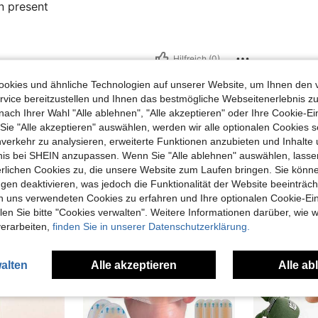
n present
Hilfreich (0)
okies und ähnliche Technologien auf unserer Website, um Ihnen den 
en Ansehen
vice bereitzustellen und Ihnen das bestmögliche Webseitenerlebnis zu
nach Ihrer Wahl "Alle ablehnen", "Alle akzeptieren" oder Ihre Cookie-Ei
e "Alle akzeptieren" auswählen, werden wir alle optionalen Cookies s
nverkehr zu analysieren, erweiterte Funktionen anzubieten und Inhalte
bnis bei SHEIN anzupassen. Wenn Sie "Alle ablehnen" auswählen, lassen
erlichen Cookies zu, die unsere Website zum Laufen bringen. Sie könne
uch Angeschaut
gen deaktivieren, was jedoch die Funktionalität der Website beeinträc
n uns verwendeten Cookies zu erfahren und Ihre optionalen Cookie-Ei
n Sie bitte "Cookies verwalten". Weitere Informationen darüber, wie w
verarbeiten,
finden Sie in unserer Datenschutzerklärung.
alten
Alle akzeptieren
Alle ab