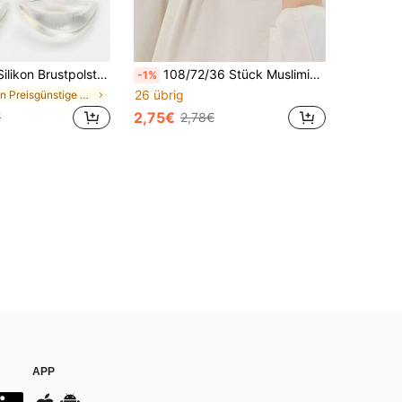
 Brust voller erscheinen lassen, wasserdichte Fake Busen Verstärker Pads, Badeanzug Bikini BH Einsätze, Brustvergrößerungshilfe
108/72/36 Stück Muslimischer Kopftuch Zubehör, einfacher Stil Kopftuch, Sonnenschutzkappe, lässiger muslimischer Kopftuch mit rutschfestem doppelseitigem Klebeband
-1%
26 übrig
in Preisgünstige Haushaltswaren Körperpflege-Tools
2,75€
€
2,78€
APP