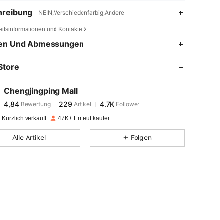
hreibung
NEIN,Verschiedenfarbig,Andere
eitsinformationen und Kontakte
4,84
229
4.7K
en Und Abmessungen
Store
4,84
229
4.7K
Chengjingping Mall
4,84
229
4.7K
Bewertung
Artikel
Follower
g***e
bezahlt
Vor 1 Tag
Kürzlich verkauft
47K+ Erneut kaufen
4,84
229
4.7K
Alle Artikel
Folgen
4,84
229
4.7K
4,84
229
4.7K
4,84
229
4.7K