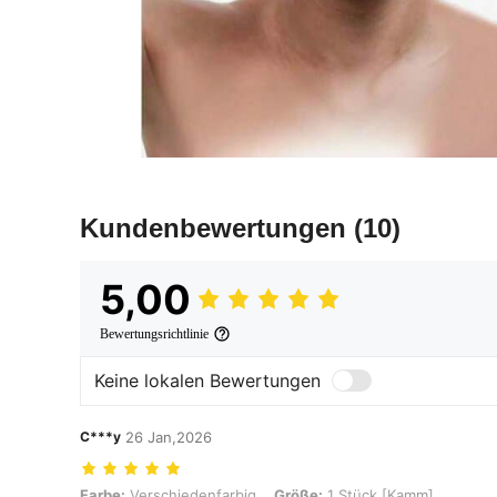
Kundenbewertungen
(10)
5,00
Bewertungsrichtlinie
Keine lokalen Bewertungen
C***y
26 Jan,2026
Farbe: Verschiedenfarbig, Größe: 1 Stück [Kamm]
Farbe:
Verschiedenfarbig
Größe:
1 Stück [Kamm]