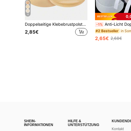
4
0,
Doppelseitige Klebebrustpolster, wasserdichte Klebekörbchen, Lift-Klebebrustpolster, geeignet für Büstenhalter-Futter, Brustvergrößerungsprodukte
Anti-Licht Doppelseitiges Klebeband - Geeignet für Kleidung Brustkleben Körperklebeband Doppelseitiges Körperklebeband Selbstklebendes BH Klei
-1%
#2 Bestseller
2,85€
2,65€
2,68€
SHEIN-
HILFE &
KUNDENDI
INFORMATIONEN
UNTERSTÜTZUNG
Kontakt