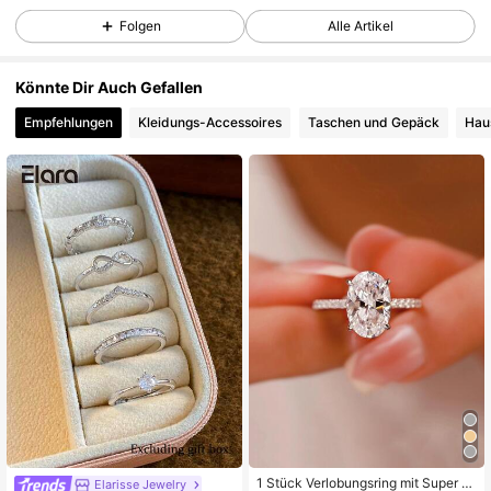
65K Follower
4,89
Folgen
Alle Artikel
65K Follower
4,89
Könnte Dir Auch Gefallen
Empfehlungen
Kleidungs-Accessoires
Taschen und Gepäck
Hau
65K Follower
4,89
65K Follower
4,89
65K Follower
4,89
65K Follower
4,89
65K Follower
4,89
1 Stück Verlobungsring mit Super F
Elarisse Jewelry