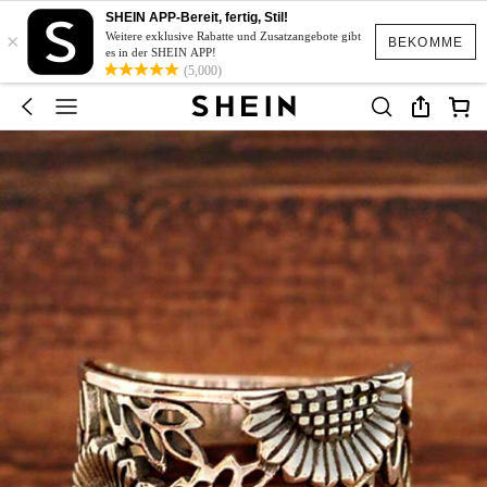
SHEIN APP-Bereit, fertig, Stil!
×
Weitere exklusive Rabatte und Zusatzangebote gibt
BEKOMME
es in der SHEIN APP!
(5,000)