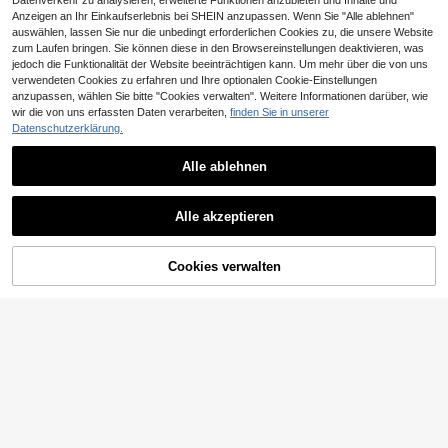
Datenverkehr zu analysieren, erweiterte Funktionen anzubieten und Inhalte und
Anzeigen an Ihr Einkaufserlebnis bei SHEIN anzupassen. Wenn Sie "Alle ablehnen"
auswählen, lassen Sie nur die unbedingt erforderlichen Cookies zu, die unsere Website
zum Laufen bringen. Sie können diese in den Browsereinstellungen deaktivieren, was
jedoch die Funktionalität der Website beeinträchtigen kann. Um mehr über die von uns
verwendeten Cookies zu erfahren und Ihre optionalen Cookie-Einstellungen
anzupassen, wählen Sie bitte "Cookies verwalten". Weitere Informationen darüber, wie
wir die von uns erfassten Daten verarbeiten,
finden Sie in unserer
Datenschutzerklärung.
Alle ablehnen
1 Stück Damen großer rechteckiger
4
Steinring in Silberfarbe mit weißem
,83€
kubischem Zirkonia, quadratisch ge
1 Stück minimalistischer Cut Out Oli
formter Hochzeits-/Verlobungs-/Ver
Alle akzeptieren
3
venblatt/Weizen Design Ring, vielse
lobungsring, Schmuckgeschenk
,84€
3,85€
itiger einfacher Verlobungsring als
Geschenk für Frauen
Cookies verwalten
ZUM WARENKORB HINZUFÜGEN
1 Stück minimalistischer Damen-Ab