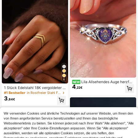
6
Lila Allsehendes Auge herzför
NEW
4
miger Silberring, keltischer Knoten
1 Stück Edelstahl 18K vergoldeter el
,22€
Ringband mysteriöser Böser Blick S
eganter geometrischer ovaler offen
#1 Bestseller
in Rostfreier Stahl Frauen Ringe
chutzring, spiritueller Hexen Astrolo
er Ring, geeignet für den täglichen
3
gie Stil Damen Mode Schmuck Ges
,84€
Gebrauch von Frauen und als Urlau
chenk
bsgeschenk
Wir verwenden Cookies und ähnliche Technologien auf unserer Website, um Ihnen den
von Ihnen angeforderten Service bereitzustellen und Ihnen das bestmögliche
Webseitenerlebnis zu bieten. Sie können jederzeit nach Ihrer Wahl "Alle ablehnen", "Alle
akzeptieren" oder Ihre Cookie-Einstellungen anpassen. Wenn Sie "Alle akzeptieren"
auswählen, werden wir alle optionalen Cookies setzen, die uns helfen, den