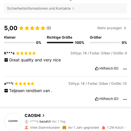
Sicherheitsinformationen und Kontakte
5,00
(2)
Mehr anzeigen
Kleiner
Richtige Größe
Größer
0%
100%
0%
K***s
Stiltyp: 1# / Farbe: Silber / Größe: 6
Great
quality
and
very
nice
Hilfreich
(0)
a***i
Stiltyp: 1# / Farbe: Silber / Größe: 10
Teljesen
rendben
van
.
Hilfreich
(0)
65K Follower
4,89
CAOSHI
r***b
bezahlt
Vor 1 Tag
3***0
ist
Vor 2 Stunden
gefolgt
Viele Stammkunden
Vor 1 Jahr gegründet
1.2M Kürzlich v