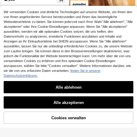
fe, Sternform, zufällig
Wir verwenden Cookies und ähnliche Technologien auf unserer Website, um Ihnen den
von Ihnen angeforderten Service bereitzustellen und Ihnen das bestmögliche
Webseitenerlebnis zu bieten. Sie können jederzeit nach Ihrer Wahl "Alle ablehnen", "Alle
akzeptieren" oder Ihre Cookie-Einstellungen anpassen. Wenn Sie "Alle akzeptieren"
auswählen, werden wir alle optionalen Cookies setzen, die uns helfen, den
Datenverkehr zu analysieren, erweiterte Funktionen anzubieten und Inhalte und
Anzeigen an Ihr Einkaufserlebnis bei SHEIN anzupassen. Wenn Sie "Alle ablehnen"
auswählen, lassen Sie nur die unbedingt erforderlichen Cookies zu, die unsere Website
zum Laufen bringen. Sie können diese in den Browsereinstellungen deaktivieren, was
jedoch die Funktionalität der Website beeinträchtigen kann. Um mehr über die von uns
verwendeten Cookies zu erfahren und Ihre optionalen Cookie-Einstellungen
anzupassen, wählen Sie bitte "Cookies verwalten". Weitere Informationen darüber, wie
wir die von uns erfassten Daten verarbeiten,
finden Sie in unserer
Datenschutzerklärung.
Alle ablehnen
Florace Jewelry
asmodee Strukturierte Ginkgo-Fäc
herblatt-Ohrstecker für Frauen, Gol
4
#Blumenfest Freude
,59€
d Edelstahl Hypoallergen Geprägte
Alle akzeptieren
asmodee Elegante französische ge
Minimalistisch Retro Damen Statem
ometrische Ohrringe aus Edelstahl
ent Schmuck Geschenke
4 übrig
mit Perlentextur, auf Lager zum Gro
3
Cookies verwalten
ZUM WARENKORB HINZUFÜGEN
ßhandel, geeignet für Party, Festiva
,21€
-27%
4,41€
l, Hochzeit, Alltag, Musikfestival, St
randurlaub. Ideales Geschenk zum
Valentinstag, Geburtstag, Muttertag