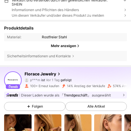
Verkauft und versendet durch den gewerblichen Verkäufer:
SHEIN
Informationen und Pflichten des Händlers
Um diesen Verkäufer und/oder dieses Produkt zu melden
Produktdetails
Material:
Rostfreier Stahl
Mehr anzeigen
Sicherheitsinformationen und Kontakte
Florace Jewelry
661 Follower
4,69
p***m
ist
Vor 1 Tag
gefolgt
b***l
ist am Durchsuchen
100+ Erneut kaufen
14% Anstieg der Verkäufe
574% Anstie
661 Follower
4,69
Dieser Laden wurde als
「Trendgeschäft」
ausgewählt
661 Follower
4,69
Folgen
Alle Artikel
661 Follower
4,69