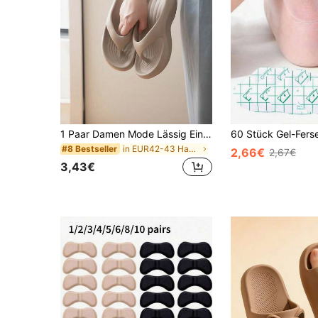
1 Paar Damen Mode Lässig Einfarbig EVA Gummi Flip Flops, geeignet für alle Jahreszeiten, perfekt für den täglichen Gebrauch und Strandurlaube, Frühling/Sommer Essential, erste Wahl für Strandreisen und Feiertage
in EUR42-43 Hausschuhe
#8 Bestseller
2,66€
2,67€
3,43€