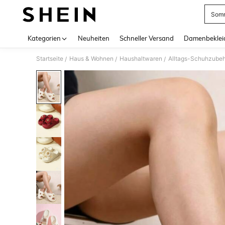
Somm
Use up 
Kategorien
Neuheiten
Schneller Versand
Damenbeklei
Startseite
Haus & Wohnen
Haushaltwaren
Alltags-Schuhzube
/
/
/