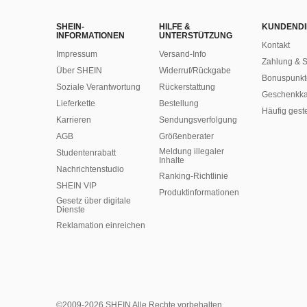
SHEIN-
HILFE &
KUNDENDI
INFORMATIONEN
UNTERSTÜTZUNG
Kontakt
Impressum
Versand-Info
Zahlung & S
Über SHEIN
Widerruf/Rückgabe
Bonuspunkt
Soziale Verantwortung
Rückerstattung
Geschenkka
Lieferkette
Bestellung
Häufig gest
Karrieren
Sendungsverfolgung
AGB
Größenberater
Meldung illegaler
Studentenrabatt
Inhalte
Nachrichtenstudio
Ranking-Richtlinie
SHEIN VIP
​Produktinformationen
Gesetz über digitale
Dienste
Reklamation einreichen
©2009-2026 SHEIN Alle Rechte vorbehalten