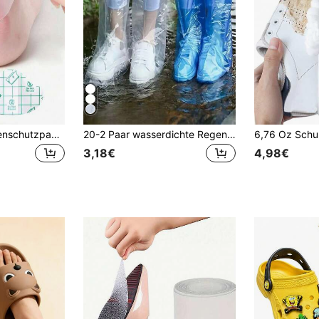
60 Stück Gel-Fersenschutzpads, transparente dünne unsichtbare Schuh-Reibungspads, Anti-Scheuer-High-Heel-Schuhaufkleber, selbstklebende Blasenpads, Fersenauskleidung-Schuhaufkleber, Schmerzlinderung Fußpflege, stoßabsorbierend rutschfest, geeignet für Outdoor, Sport, Reisen, optional 60/40/20/10/5 Stück
20-2 Paar wasserdichte Regenschuhüberzüge, langanhaltend und robust, geeignet für regnerische Tage. Wasserdichte Regenschuhüberzüge, hervorragende Elastizität, können mit Regenmänteln und Regenschirmen verwendet werden. Unisex Einweg-wasserdichte Schuhüberzüge, langanhaltend und robust, rutschfest, geeignet für Gartenarbeit, Motorrad, Radfahren und andere regnerische Szenarien.
3,18€
4,98€