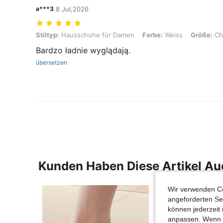
a***3
8 Jul,2026
Stiltyp: Hausschuhe für Damen, Farbe: Weiss, Größe: CN38-39
Stiltyp:
Hausschuhe für Damen
Farbe:
Weiss
Größe:
CN
Bardzo ładnie wyglądają.
übersetzen
Kunden Haben Diese Artikel A
Wir verwenden Co
angeforderten Ser
können jederzeit 
anpassen. Wenn Si