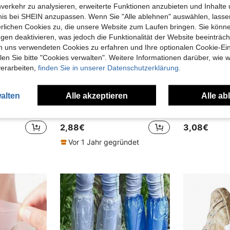
nverkehr zu analysieren, erweiterte Funktionen anzubieten und Inhalte
bnis bei SHEIN anzupassen. Wenn Sie "Alle ablehnen" auswählen, lassen
erlichen Cookies zu, die unsere Website zum Laufen bringen. Sie könne
gen deaktivieren, was jedoch die Funktionalität der Website beeinträc
n uns verwendeten Cookies zu erfahren und Ihre optionalen Cookie-Ei
n Sie bitte "Cookies verwalten". Weitere Informationen darüber, wie w
verarbeiten,
finden Sie in unserer Datenschutzerklärung.
alten
Alle akzeptieren
Alle ab
100 St./50 St./10 St. strapazierfähige Einweg-Schuhüberzüge aus Kunststoff, rutschfeste Einweg-Schuhüberzüge, wasserdichte Stiefelüberzüge, Regenschuhüberzüge, schmutzabweisende Schuhüberzüge, Arbeitsschuh-Überzüge zum Schutz von Innenräumen und Teppichen, geeignet für Innenräume, Büro und regnerische Tage sowie Schule, Büro, Zuhause und Reisen
20 Stück Fersenkissen Anti-Reibung Fußschutzpads: Geeignet für Outdoor, Sport, Reisen, Zuhause, Büro, Schule und andere Anlässe, können als Fersenkissen, Schuhfutter, selbstklebende vakuumgeformte Pads zur Schmerzlinderung und Fußpflege verwendet werden
2,88€
3,08€
Vor 1 Jahr gegründet