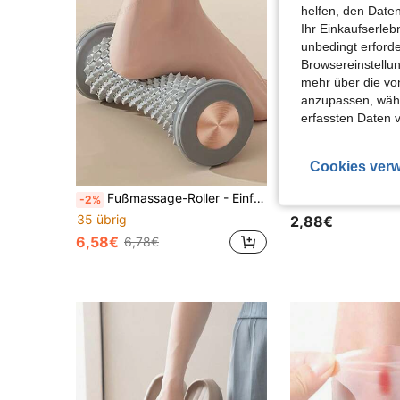
helfen, den Date
Ihr Einkaufserle
unbedingt erford
Browsereinstellun
mehr über die vo
anzupassen, wähle
erfassten Daten 
Cookies verw
Fußmassage-Roller - Einfach rollende Plantarfasziitis-Massagerolle, geeignet für Yoga und Gewölbestützung, Muskelentspannung, Heimtraining, tolles Geschenk für Freunde, Valentinstag, Muttertag, Vatertag, Einschulung, Weihnachten, Galentines, Welpen, Karneval, Partydekoration, Schuhe, Frühjahr-Sommer-Auswahl, Brautjungferngeschenke, Zimmer, Strand, Reisen, für Männer, für Frauen, Urlaub, niedliche Sachen, Muttertagsgeschenk, Garten, Sommer, Strand, Quetschspielzeug, Abschluss, Schuhständer, Aufbewahrungssparer, Abschlussfeier, Glückwunsch Absolvent, Abschlussparty
-2%
35 übrig
2,88€
6,58€
6,78€