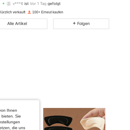
v***6
ist
Vor 1 Tag
gefolgt
4,89
14
81
Bewertung
Artikel
Follower
ürzlich verkauft
100+ Erneut kaufen
4,89
14
81
Alle Artikel
Folgen
4,89
14
81
4,89
14
81
4,89
14
81
4,89
14
81
4,89
14
81
von Ihnen
 bieten. Sie
nstellungen
etzen, die uns