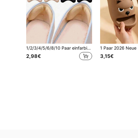
1/2/3/4/5/6/8/10 Paar einfarbige Fersenkissen, verschleißfeste dämpfende Fersenprotektoren, selbstklebende Schuh-Einlagen, Fersenkissen - Blasenverhütende Schaumstoff-Fersenkissen, verdickte 4D bequeme Schuh-Einlagen, Unisex Fersenschutz, unsichtbare Schmerzlinderungspolsterung, moderne nicht gewebte verschleißfeste rutschfeste Fersenkissen, geeignet für den Alltag
2,98€
3,15€