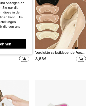
 und Anzeigen an
 Sie nur die
n diese in den
htigen kann. Um
nstellungen
ir die von uns
lehnen
1 Paar einfarbige rutschfeste Badezimmer-Hausschuhe mit dicker EVA-Sohle, Unisex- oder Partnerstil, Macaron-Pastellfarben, minimalistischer cremiger Luxusstil, geeignet für Zuhause, Balkon, Pool oder Strand
Verdickte selbstklebende Fersenkissen, rutschfeste stoßabsorbierende Schaumstoff-Einlegesohlen, kompatibel mit High Heels, langen Stiefeln, formellen Lederschuhen. Weiche und bequeme Textur, reduziert Fußermüdung bei langen Spaziergängen und Stehen, verhindert Rutschen und Blasen
3,53€