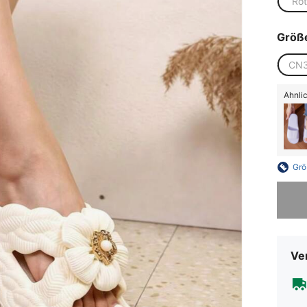
Rot
Größ
CN3
Ähnlic
Grö
Sorry, d
Ve