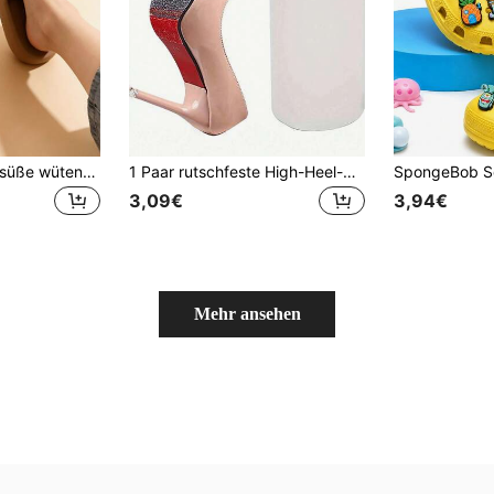
1 Paar 2026 Neue süße wütende Hund EVA Flip Flops: Dick & Weich, Hohe Elastizität, Bequem rutschfest, langanhaltend
1 Paar rutschfeste High-Heel-Pads, selbstklebende rutschfeste Schuhsohlenschutzpads, Unisex rutschfeste Schuhsohlenschutzpads, geräuschreduzierende, zuschneidbare Schuhsohlenschutzpads, verschleißfeste selbstklebende rutschfeste Pads, verlängern die Lebensdauer von rutschfesten Pads, Schuhregal
3,09€
3,94€
Mehr ansehen