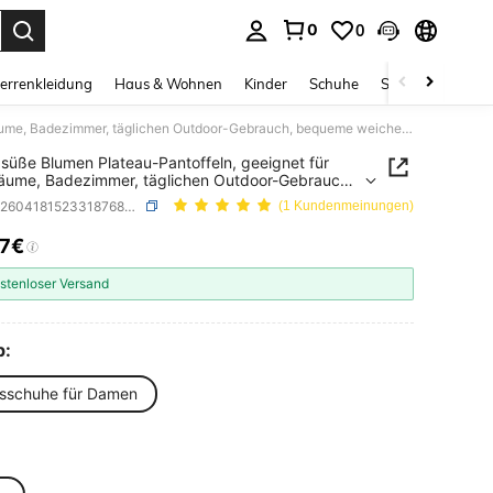
0
0
ess Enter to select.
errenkleidung
Haus & Wohnen
Kinder
Schuhe
Schmuck & Acces
1 Paar süße Blumen Plateau-Pantoffeln, geeignet für Innenräume, Badezimmer, täglichen Outdoor-Gebrauch, bequeme weiche Sohle, rutschfest, vielseitige Sommer-Sandalen
 süße Blumen Plateau-Pantoffeln, geeignet für
äume, Badezimmer, täglichen Outdoor-Gebrauch,
e weiche Sohle, rutschfest, vielseitige Sommer-
SKU: sh260418152331876807709
(1 Kundenmeinungen)
len
17€
ICE AND AVAILABILITY
stenloser Versand
p:
sschuhe für Damen
e