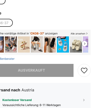
e
6-37
he vorrätige Artikel in '
CN36-37
' anzeigen
Alle ansehen
ßenberater
ieses Produkt ist ausverkauft.
AUSVERKAUFT
rsand nach
Austria
Kostenloser Versand
Voraussichtliche Lieferung:
6-11 Werktagen