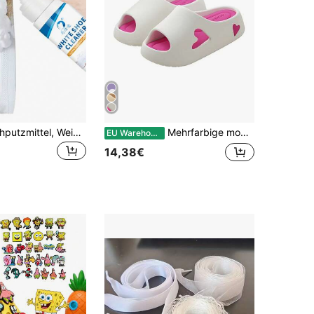
6,76 Oz Schuhputzmittel, Weißer Sneaker Reiniger, Wasserloses Schaum Sneaker Reiniger, geeignet zum Reinigen von weißen Schuhen, Wildleder, Stiefeln, Segeltuch, PU, Stoff und anderen Sportschuhen
Mehrfarbige modische Damenhausschuhe, Sandalen. Plateau mit rutschfester Sohle für Innen- und Außenbereich, Cut Out niedliche Herzform, bequeme Hausschuhe, dicke Duschschuhe, für Sommer, Zuhause, Outdoor, Spaziergang im Park, Spaziergang am Strand, tägliches Einkaufen
EU Warehouse
14,38€