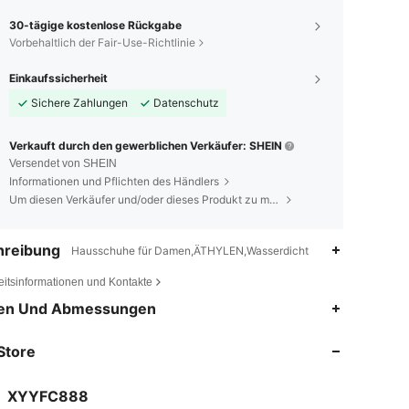
30-tägige kostenlose Rückgabe
Vorbehaltlich der Fair-Use-Richtlinie
Einkaufssicherheit
Sichere Zahlungen
Datenschutz
Verkauft durch den gewerblichen Verkäufer: SHEIN
Versendet von SHEIN
Informationen und Pflichten des Händlers
Um diesen Verkäufer und/oder dieses Produkt zu melden
hreibung
Hausschuhe für Damen,ÄTHYLEN,Wasserdicht
eitsinformationen und Kontakte
4,89
14
81
en Und Abmessungen
4,89
14
81
Store
4,89
14
81
XYYFC888