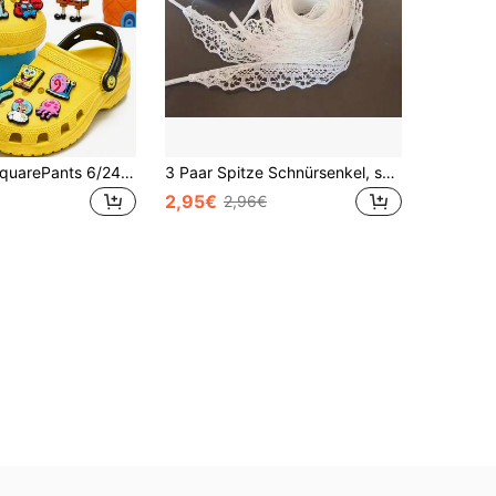
SpongeBob SquarePants 6/24/32 Stücke niedliche Schuhaccessoires für Familie und Freunde DIY Clogs Sandalen Accessoires abnehmbar Kawaii Bingo Hund niedlich Coco Rusty Muffin Schuhaccessoires Partygeschenke Give-Away Partygeschenke dekorative Accessoires
3 Paar Spitze Schnürsenkel, süße Spitze Schnürsenkel mit leichtem Hohldesign, zeigen einen lebendigen mädchenhaften Stil. Geeignet für Sportschuhe und Freizeitschuhe, können als Ersatz-Schnürsenkel für Sportschuhe verwendet werden.
2,95€
2,96€