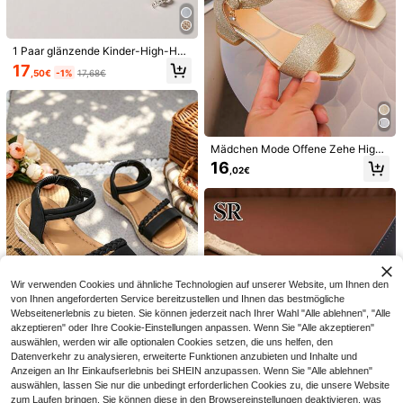
1 Paar glänzende Kinder-High-Hee
l-Sandalen mit Strass, verziert mit f
17
,50€
-1%
17,68€
unkelnden Diamanten, elegantem
10
Knöchelriemen und Anhänger-Desi
gn, geeignet für kleine Mädchen zu
12
verschiedenen formellen Anlässen
,21€
wie Hochzeiten, Partys oder Gebur
BATMAN
tstagsfeiern
Mädchen Mode Offene Zehe High
4
Heel Sandalen, Gold
16
,02€
1 Paar Mädchen Sommer Sandalen
(kleine Passform), minimalistischer
15
,15€
Strandurlaub Stil gewebte Stroh Kin
derschuhe, Keilabsatz dicke Sohle
Kinder Sandalen, minimalistische of
fene Zehen Beige gewebte Kinder
High Heel Sandalen
Wir verwenden Cookies und ähnliche Technologien auf unserer Website, um Ihnen den
von Ihnen angeforderten Service bereitzustellen und Ihnen das bestmögliche
Webseitenerlebnis zu bieten. Sie können jederzeit nach Ihrer Wahl "Alle ablehnen", "Alle
akzeptieren" oder Ihre Cookie-Einstellungen anpassen. Wenn Sie "Alle akzeptieren"
auswählen, werden wir alle optionalen Cookies setzen, die uns helfen, den
Datenverkehr zu analysieren, erweiterte Funktionen anzubieten und Inhalte und
1 Paar Mädchen Som
EU Warehouse
mer Sandalen (kleine Passform), mi
Anzeigen an Ihr Einkaufserlebnis bei SHEIN anzupassen. Wenn Sie "Alle ablehnen"
16
,06€
nimalistischer Strandurlaub Stil Str
Ähnliche vorrätige Artikel anzeigen
Alle ansehen
auswählen, lassen Sie nur die unbedingt erforderlichen Cookies zu, die unsere Website
oh geflochtene Kinderschuhe, Keila
zum Laufen bringen. Sie können diese in den Browsereinstellungen deaktivieren, was