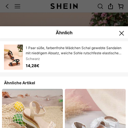
Ähnlich
1 Paar süße, farbenfrohe Mädchen Schal gewebte Sandalen
mit niedrigem Absatz, weiche Sohle rutschfeste elastische
Bänder Mädchen Prinzessinnenschuhe, vielseitig tragbare
Schwarz
Outdoor Mädchen Sandalen, atmungsaktive Kinderkleider
14,28€
Schuhe, geeignet für den täglichen Gebrauch, Partys und
Outdoor-Aktivitäten
Ähnliche Artikel