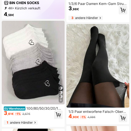
BIN CHEN SOCKS
1/3/6 Paar Damen Kern-Garn Strum
3
pfhosen, sexy ultradünne atmungsa
4K+ Kürzlich verkauft
,98€
ktive Jumpsuit, Einweg halbtranspa
100+ Erneut kaufen
827 Follower
4
,59€
rente Strumpfhosen, modische Leg
3
andere Händler
gings, geeignet für Arbeitsplatz, Url
aub, Partys, Reisen, formelle Anläss
e, tägliche Kleidung, Größe fällt klei
n aus
9
100/80/50/30/20/10/
EU Warehouse
1/3 Paar entworfene Falsch-Obersc
3
8/4 Paar feuchtigkeitsableitende, a
,61€
-1%
3,67€
4
henkel-Hohe Strümpfe, 2 in 1 Strum
ntibakterielle, atmungsaktive, lässig
,90€
-1%
4,98€
pfhose
e Stricksocken, Unisex unsichtbare
1
andere Händler
Socken, einfarbig, geeignet für Yog
a/Sport