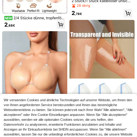
2 Stück/1 Stück kabelloser unsicht
barer Silikon-Push-Up-BH, wieder
28 übrig
verwendbarer Klebe-BH, rückenfre
2
ies Design, atmungsaktiv und bequ
,78€
em, betont die Brustkurven, geeign
2/4 Stücke dünne, tropfenför
NEW
et für Kleider und formelle Anlässe
mige, unsichtbare selbstklebende B
2
,68€
an Feiertagen
rustpads zum Anheben, für rückenf
reie und trägerlose Kleider, Sommer
outfits
0,02€ sparen
Brustlifetape, geeignet für kleine un
10/5/3/1 Stück Rattenschwanz Ka
d große Büste, elastischer Brustbind
mm aus Kohlefaser, hitzebeständig,
3
2
,58€
,85€
2,87€
er, Sommer
mit Metallspitze zum Stylen, Teilen,
leicht, feine Zähne für Frauen und
Mädchen
Wir verwenden Cookies und ähnliche Technologien auf unserer Website, um Ihnen den
von Ihnen angeforderten Service bereitzustellen und Ihnen das bestmögliche
Webseitenerlebnis zu bieten. Sie können jederzeit nach Ihrer Wahl "Alle ablehnen", "Alle
2/30 Stück 15cm/5,9 Zoll unsichtb
are Anti-Scheuer-Pflaster, bequem
akzeptieren" oder Ihre Cookie-Einstellungen anpassen. Wenn Sie "Alle akzeptieren"
2
,98€
e Innenseiten-Oberschenkel-Schut
auswählen, werden wir alle optionalen Cookies setzen, die uns helfen, den
1 Stück Damen Silikon Klebe-BH, u
zpflaster, können als Gürtelfutter o
Datenverkehr zu analysieren, erweiterte Funktionen anzubieten und Inhalte und
nsichtbarer elastischer Träger Push
5
der Hautklebeband verwendet wer
Anzeigen an Ihr Einkaufserlebnis bei SHEIN anzupassen. Wenn Sie "Alle ablehnen"
,33€
-1%
5,43€
-Up Design, selbstklebender Träger
den, transparente Anti-Reibungs-O
Ähnliche vorrätige Artikel anzeigen
Alle ansehen
auswählen, lassen Sie nur die unbedingt erforderlichen Cookies zu, die unsere Website
unsichtbarer Stil, geeignet für Hoch
berschenkel-Schutzpflaster und H