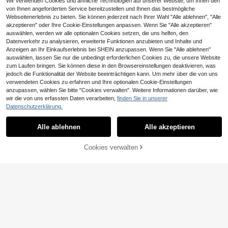
Wir verwenden Cookies und ähnliche Technologien auf unserer Website, um Ihnen den
von Ihnen angeforderten Service bereitzustellen und Ihnen das bestmögliche
Webseitenerlebnis zu bieten. Sie können jederzeit nach Ihrer Wahl "Alle ablehnen", "Alle
akzeptieren" oder Ihre Cookie-Einstellungen anpassen. Wenn Sie "Alle akzeptieren"
auswählen, werden wir alle optionalen Cookies setzen, die uns helfen, den
Datenverkehr zu analysieren, erweiterte Funktionen anzubieten und Inhalte und
Anzeigen an Ihr Einkaufserlebnis bei SHEIN anzupassen. Wenn Sie "Alle ablehnen"
auswählen, lassen Sie nur die unbedingt erforderlichen Cookies zu, die unsere Website
zum Laufen bringen. Sie können diese in den Browsereinstellungen deaktivieren, was
jedoch die Funktionalität der Website beeinträchtigen kann. Um mehr über die von uns
verwendeten Cookies zu erfahren und Ihre optionalen Cookie-Einstellungen
anzupassen, wählen Sie bitte "Cookies verwalten". Weitere Informationen darüber, wie
wir die von uns erfassten Daten verarbeiten,
finden Sie in unserer
Datenschutzerklärung.
Alle ablehnen
Alle akzeptieren
Cookies verwalten
ZUM WARENKORB HINZUFÜGEN