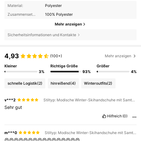
Material:
Polyester
Zusammensetzung:
100% Polyester
Mehr anzeigen
Sicherheitsinformationen und Kontakte
4,93
(100+)
Mehr anzeigen
Kleiner
Richtige Größe
Größer
3%
93%
4%
schnelle Logistik
(2)
hinreißend
(4)
Winteroutfits
(2)
v***2
Stiltyp: Modische Winter-Skihandschuhe mit Samtverdickung / Farbe: Schwarz-weiße Handschuhe für Herren / Größe: Einheitsgröße
Sehr
gut
Hilfreich
(0)
m***0
Stiltyp: Modische Winter-Skihandschuhe mit Samtverdickung / Farbe: Schwarz-weiße Handschuhe für Damen / Größe: Einheitsgröße
😍😍😍😍😍😍😍😍😍😍😍😍😍😍😍😍