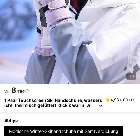
1/17
8
,79€
Von
1 Paar Touchscreen Ski Handschuhe, wasserd
4,93
(
100+
)
icht, thermisch gefüttert, dick & warm, wi
ndundurchlässig, geeignet für Outdoor-S
port, Motorradfahren, für Frauen, Winter
Stiltyp
Modische Winter-Skihandschuhe mit Samtverdickung