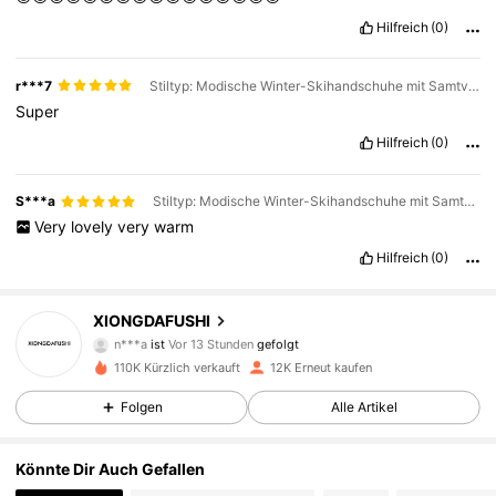
Hilfreich
(0)
r***7
Stiltyp: Modische Winter-Skihandschuhe mit Samtverdickung / Farbe: Grau-rosa Handschuhe für Damen / Größe: Einheitsgröße
Super
Hilfreich
(0)
S***a
Stiltyp: Modische Winter-Skihandschuhe mit Samtverdickung / Farbe: Lila-weiße Handschuhe für Damen / Größe: Einheitsgröße
Very
lovely
very
warm
Hilfreich
(0)
3.5K Follower
4,83
XIONGDAFUSHI
n***a
ist
Vor 13 Stunden
gefolgt
c***s
ist am Durchsuchen
3.5K Follower
4,83
110K Kürzlich verkauft
12K Erneut kaufen
Folgen
Alle Artikel
3.5K Follower
4,83
Könnte Dir Auch Gefallen