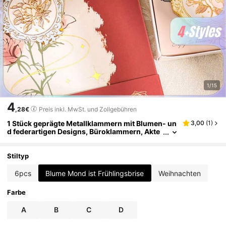
1/15
4
,28€
Preis inkl. MwSt. und Zollgebühren
1 Stück geprägte Metallklammern mit Blumen- un
3,00
(
1
)
d federartigen Designs, Büroklammern, Akte
nklammern, Quittungsklammern, DIY-Journa
lklammern, Bindeklammern.
Stiltyp
6pcs
Blume Mond ist Frühlingsbrise
Weihnachten
Farbe
A
B
C
D