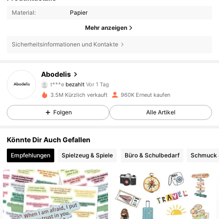
Material:
Papier
Mehr anzeigen
Sicherheitsinformationen und Kontakte
Abodelis
37K Follower
4,88
t***e
bezahlt
Vor 1 Tag
c***n
ist
Vor 2 Stunden
gefolgt
3.5M Kürzlich verkauft
960K Erneut kaufen
37K Follower
4,88
Folgen
Alle Artikel
Könnte Dir Auch Gefallen
37K Follower
4,88
Empfehlungen
Spielzeug & Spiele
Büro & Schulbedarf
Schmuck 
37K Follower
4,88
37K Follower
4,88