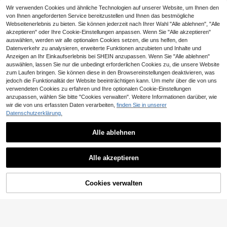
Wir verwenden Cookies und ähnliche Technologien auf unserer Website, um Ihnen den
von Ihnen angeforderten Service bereitzustellen und Ihnen das bestmögliche
Webseitenerlebnis zu bieten. Sie können jederzeit nach Ihrer Wahl "Alle ablehnen", "Alle
akzeptieren" oder Ihre Cookie-Einstellungen anpassen. Wenn Sie "Alle akzeptieren"
auswählen, werden wir alle optionalen Cookies setzen, die uns helfen, den
Datenverkehr zu analysieren, erweiterte Funktionen anzubieten und Inhalte und
Anzeigen an Ihr Einkaufserlebnis bei SHEIN anzupassen. Wenn Sie "Alle ablehnen"
auswählen, lassen Sie nur die unbedingt erforderlichen Cookies zu, die unsere Website
zum Laufen bringen. Sie können diese in den Browsereinstellungen deaktivieren, was
60 Stück Herz-flatternde Retro Auf
jedoch die Funktionalität der Website beeinträchtigen kann. Um mehr über die von uns
kleber Geschenk Cartoon Dekorati
verwendeten Cookies zu erfahren und Ihre optionalen Cookie-Einstellungen
3
,43€
on Sammelalbum Laptop Gepäck Gi
anzupassen, wählen Sie bitte "Cookies verwalten". Weitere Informationen darüber, wie
tarre Handyhülle DIY Aufkleber
wir die von uns erfassten Daten verarbeiten,
finden Sie in unserer
Datenschutzerklärung.
Neue kreative 3D-Goldfolien-Buch
staben-Aufkleber, 3 Bögen wiederv
7 übrig
erwendbare selbstklebende 3D-Bla
Alle ablehnen
3
sen-Aufkleber, einschließlich Groß-
,54€
und Kleinschreibung, Zahlen 0-9, S
terne, Herzen, Dollarzeichen und a
Alle akzeptieren
ndere Symbole, hergestellt aus eleg
antem glänzendem luxuriösem Gold
folien-PVC-Schaumstoffmaterial, g
eeignet für DIY-Basteln, Scrapbooki
Cookies verwalten
ZUM WARENKORB HINZUFÜGEN
ng, Journale, Notizbücher, Hochzeit
sdekorationen und mehr