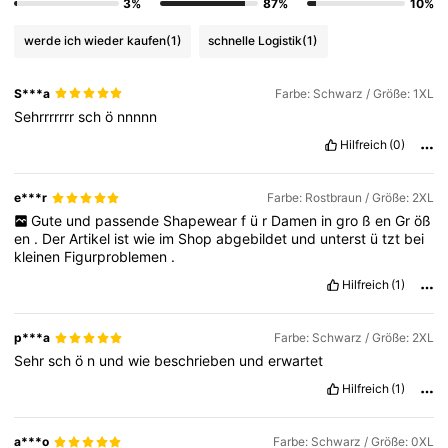
3%
87%
10%
werde ich wieder kaufen
(1)
schnelle Logistik
(1)
S***a
Farbe: Schwarz / Größe: 1XL
Sehrrrrrrr
sch
ö
nnnnn
Hilfreich
(0)
e***r
Farbe: Rostbraun / Größe: 2XL
Gute
und
passende
Shapewear
f
ü
r
Damen
in
gro
ß
en
Gr
öß
en
.
Der
Artikel
ist
wie
im
Shop
abgebildet
und
unterst
ü
tzt
bei
kleinen
Figurproblemen
.
Hilfreich
(1)
p***a
Farbe: Schwarz / Größe: 2XL
Sehr
sch
ö
n
und
wie
beschrieben
und
erwartet
Hilfreich
(1)
a***o
Farbe: Schwarz / Größe: 0XL