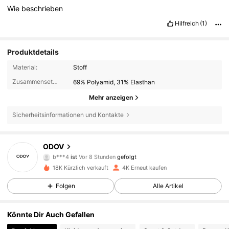
Wie
beschrieben
Hilfreich
(1)
Produktdetails
Material:
Stoff
Zusammensetzung:
69% Polyamid, 31% Elasthan
Mehr anzeigen
Sicherheitsinformationen und Kontakte
1.8K Follower
4,75
ODOV
b***4
ist
Vor 8 Stunden
gefolgt
j***d
ist am Durchsuchen
1.8K Follower
4,75
18K Kürzlich verkauft
4K Erneut kaufen
Folgen
Alle Artikel
1.8K Follower
4,75
Könnte Dir Auch Gefallen