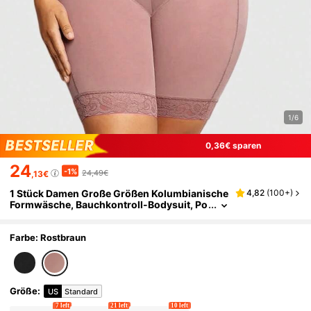
1/6
0,36€ sparen
24
-1%
24,49€
,13€
1 Stück Damen Große Größen Kolumbianische
4,82
(
100+
)
Formwäsche, Bauchkontroll-Bodysuit, Po
-Hebe-Jumpsuit, Schlankheits-Bodysuit,
Taillengürtel-Top, geeignet für mehrere Anläs
se
Farbe: Rostbraun
Größe
:
US
Standard
7 left
21 left
10 left