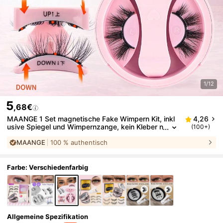
1/12
5
,68€
MAANGE 1 Set magnetische Fake Wimpern Kit, inkl
4,26
usive Spiegel und Wimpernzange, kein Kleber n
(100+)
ötig, Katzenaugen Kunstmink Wimpern mit Pinz
MAANGE
100 % authentisch
ette, ideales Reise Beauty Tool, geeignet für europäi
sche und amerikanische Augenformen
Farbe: Verschiedenfarbig
Allgemeine Spezifikation