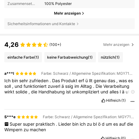
Zusammensetzung:
100% Polyester
Mehr anzeigen
Sicherheitsinformationen und Kontakte
4,26
(100+)
Mehr anzeigen
einfache Farbe
(1)
keine Farbabweichung
(1)
nützlich
(1)
a***l
Farbe: Schwarz / Allgemeine Spezifikation: MGY71000-3
Ich
bin
sehr
zufrieden
.
Das
Produkt
erf
ü
llt
genau
das
,
was
es
soll
,
und
funktioniert
zuverl
ä
ssig
im
Alltag
.
Die
Verarbeitung
wirkt
solide
,
die
Handhabung
ist
unkompliziert
und
alles
l
ä
uft
ohne
Probleme
.
Insgesamt
bietet
es
genau
die
Leistung
,
die
Hilfreich
(1)
ich
mir
erhofft
habe
.
Klare
Empfehlung
.
S***e
Farbe: Schwarz / Allgemeine Spezifikation: MGY71000-3
Super
super
praktisch
.
Lieder
bin
ich
zu
bl
ö
d
um
es
auf
die
Wimpern
zu
machen
Hilfreich
(0)