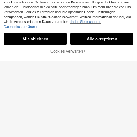
zum Laufen bringen. Sie können diese in den Browsereinstellungen deaktivieren, was
jedoch die Funktionalität der Website beeinträchtigen kann. Um mehr über die von uns
7
verwendeten Cookies zu erfahren und Ihre optionalen Cookie-Einstellungen
anzupassen, wählen Sie bitte "Cookies verwalten". Weitere Informationen darüber, wie
0,23€ sparen
wir die von uns erfassten Daten verarbeiten,
finden Sie in unserer
Datenschutzerklärung.
MAANGE 3 Paar CC neue verbesse
rte magnetische künstliche Wimper
7 übrig
9 Paar halblange künstliche Wimper
n Set, inklusive Pinzette, wiederver
n, natürliches Katzenaugen-Make-
#4 Bestseller
in Katzenauge Falsche Wimpern
8
Alle ablehnen
Alle akzeptieren
wendbar, natürlicher Cartoon-Stil, u
,85€
-2%
9,08€
up, Manga-Stil künstliche Wimpern,
5
ltra starke unsichtbare Magnete, ge
transparente Band künstliche Wimp
,31€
5,32€
eignet für Frauen auf Reisen, Partys
ern, kurze weiche 3D Kunstmink kü
Cookies verwalten
ZUM WARENKORB HINZUFÜGEN
und andere Anlässe
nstliche Wimpern, leichte flauschig
e Kunstmink künstliche Wimpern, W
impernverlängerungswerkzeug, äst
hetisch
19