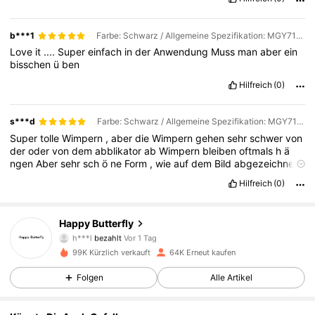
b***1
Farbe: Schwarz / Allgemeine Spezifikation: MGY71000-3
Love
it
....
Super
einfach
in
der
Anwendung
Muss
man
aber
ein
bisschen
ü
ben
Hilfreich
(0)
s***d
Farbe: Schwarz / Allgemeine Spezifikation: MGY71000-3
Super
tolle
Wimpern
,
aber
die
Wimpern
gehen
sehr
schwer
von
der
oder
von
dem
abblikator
ab
Wimpern
bleiben
oftmals
h
ä
ngen
Aber
sehr
sch
ö
ne
Form
,
wie
auf
dem
Bild
abgezeichnet
.
Sehr
sch
ö
n
f
ü
r
den
Alltag
zu
benutzen
.
2
Paar
Wimpern
sind
Hilfreich
(0)
drinne
.
Sehr
toll
und
w
ü
rde
ich
immer
immer
wieder
kaufen
,
wenn
die
Magnete
immer
richtig
halten
w
ü
rden
.
Man
muss
sich
da
so
ein
bisschen
Hereinfuchsen
wie
man
das
macht
aber
Happy Butterfly
wenn
man
den
Dreh
dann
raus
hat
,
ist
es
sehr
leicht
die
4.6K Follower
4,82
h***l
bezahlt
Vor 1 Tag
Wimpern
sehr
schnell
anzubringen
.
Mit
Wasser
in
Kontakt
k
ö
nnen
Sie
auch
kommen
halten
.
Trotz
alledem
hatte
da
so
ein
99K Kürzlich verkauft
64K Erneut kaufen
bisschen
meine
Bedenken
.
Aber
das
klappt
4.6K Follower
4,82
Folgen
Alle Artikel