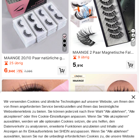
12
7
MAANGE 2 Paar Magnetische Falsc
he Wimpern Set mit professioneller
9 übrig
MAANGE 20/10 Paar natürliche gek
Pinzette, wiederverwendbar, dicke
reuzte Wimpernverlängerungen, mit
25 übrig
5
gekreuzte Wimpern, natürliches Wi
,91€
Verpackung, gemischte Stile inklusi
6
mpern-Blend-Design, geeignet für
ve Katzenaugen, Kunstmink, gekre
,94€
-1%
7,08€
Alltag Outfit, Arbeit, Studium, Reise
uzte lange Wimpern, gekräuselte &
n, Partys und andere Anlässe
voluminöse Wimpern, geeignet für P
arty, Cartoon-Stil, natürlich & gekrä
uselt um die Augen zu vergrößern,
Reiseessentiell, Strand, Camping, H
ochzeit, Party, Geschenk für Fraue
n
Wir verwenden Cookies und ähnliche Technologien auf unserer Website, um Ihnen den
von Ihnen angeforderten Service bereitzustellen und Ihnen das bestmögliche
Webseitenerlebnis zu bieten. Sie können jederzeit nach Ihrer Wahl "Alle ablehnen", "Alle
akzeptieren" oder Ihre Cookie-Einstellungen anpassen. Wenn Sie "Alle akzeptieren"
auswählen, werden wir alle optionalen Cookies setzen, die uns helfen, den
Datenverkehr zu analysieren, erweiterte Funktionen anzubieten und Inhalte und
Anzeigen an Ihr Einkaufserlebnis bei SHEIN anzupassen. Wenn Sie "Alle ablehnen"
auswählen, lassen Sie nur die unbedingt erforderlichen Cookies zu, die unsere Website