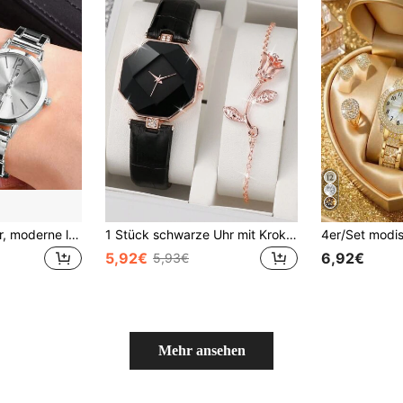
2tlg./Set Damenuhr, moderne legierter Damen Quarzuhr mit Stahlarmband und liebevoll geformter Armbanduhr
1 Stück schwarze Uhr mit Krokodil Prägung, Strass Dekor, PU Armband, geometrisches Zifferblatt, Quarz Uhrwerk & 1 Stück Armband, für den täglichen Gebrauch als Geschenk für Schüler bei Schulbeginn
5,92€
6,92€
5,93€
Mehr ansehen