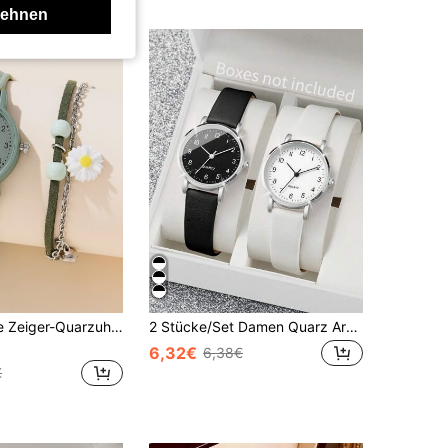
lehnen
1 Stück Runde Zeiger-Quarzuhr & 1 Stück Armband mit Gänseblümchen Dekor
2 Stücke/Set Damen Quarz Armbanduhr mit Digitalanzeige & Leder Gürtel, Modische Accessoires für den Alltag
6,32€
6,38€
€