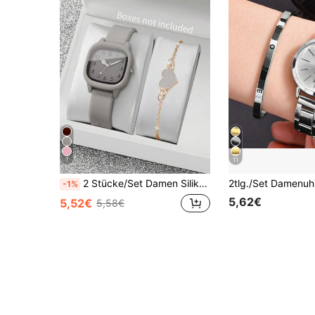
7
11
2 Stücke/Set Damen Silikon Uhr mit quadratischem Ziffernblatt & elegante Quarz Armbanduhr + Armband in Herzform (Uhrenbox nicht enthalten)
-1%
5,62€
5,52€
5,58€