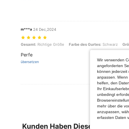
m***a
24 Dec,2024
Gesamt: Richtige Größe, Farbe des Gurtes: Schwarz, Größe: Einheit
Gesamt:
Richtige Größe
Farbe des Gurtes:
Schwarz
Grö
Perfe
Wir verwenden Co
übersetzen
angeforderten Ser
können jederzeit 
anpassen. Wenn Si
helfen, den Date
Ihr Einkaufserle
Mehr Bewertung
unbedingt erford
Browsereinstellun
mehr über die vo
anzupassen, wähle
erfassten Daten 
Kunden Haben Diese Artikel A