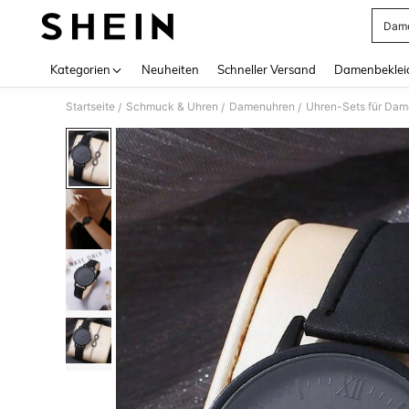
Dame
Use up 
Kategorien
Neuheiten
Schneller Versand
Damenbeklei
Startseite
Schmuck & Uhren
Damenuhren
Uhren-Sets für Da
/
/
/