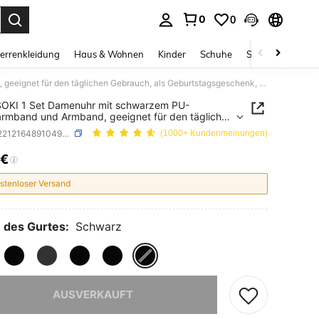
0
0
ess Enter to select.
errenkleidung
Haus & Wohnen
Kinder
Schuhe
Schmuck & Acces
SOKI SOKI 1 Set Damenuhr mit schwarzem PU-Lederarmband und Armband, geeignet für den täglichen Gebrauch, als Geburtstagsgeschenk, für Partys, Feierlichkeiten, ideal als Geschenk für sich selbst oder Freunde. Ohne Verpackungsbox.
SOKI 1 Set Damenuhr mit schwarzem PU-
rmband und Armband, geeignet für den täglichen
ch, als Geburtstagsgeschenk, für Partys,
SKU: sj2212164891049119
(1000+ Kundenmeinungen)
chkeiten, ideal als Geschenk für sich selbst oder
de. Ohne Verpackungsbox.
1€
ICE AND AVAILABILITY
stenloser Versand
 des Gurtes:
Schwarz
ieses Produkt ist ausverkauft.
AUSVERKAUFT