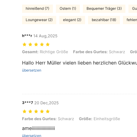
hinreißend (7)
Ostern (1)
Bequemer Träger (3)
Gu
Loungewear (2)
elegant (2)
bezahlbar (18)
fehle
h***r
14 Aug,2025
Gesamt: Richtige Größe, Farbe des Gurtes: Schwarz, Größe: Einheit
Gesamt:
Richtige Größe
Farbe des Gurtes:
Schwarz
Grö
Hallo Herr Müller vielen lieben herzlichen Glück
übersetzen
3***7
20 Dec,2025
Farbe des Gurtes: Schwarz, Größe: Einheitsgröße
Farbe des Gurtes:
Schwarz
Größe:
Einheitsgröße
ameiiiiiiiiiiiiiiiiiii
übersetzen