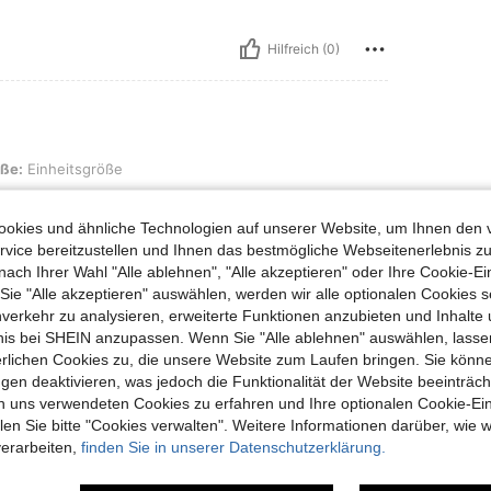
Hilfreich (0)
sgröße
ße:
Einheitsgröße
okies und ähnliche Technologien auf unserer Website, um Ihnen den 
vice bereitzustellen und Ihnen das bestmögliche Webseitenerlebnis zu
nach Ihrer Wahl "Alle ablehnen", "Alle akzeptieren" oder Ihre Cookie-Ei
Hilfreich (0)
e "Alle akzeptieren" auswählen, werden wir alle optionalen Cookies s
nverkehr zu analysieren, erweiterte Funktionen anzubieten und Inhalte
bnis bei SHEIN anzupassen. Wenn Sie "Alle ablehnen" auswählen, lassen
en Ansehen
erlichen Cookies zu, die unsere Website zum Laufen bringen. Sie könne
gen deaktivieren, was jedoch die Funktionalität der Website beeinträc
n uns verwendeten Cookies zu erfahren und Ihre optionalen Cookie-Ei
n Sie bitte "Cookies verwalten". Weitere Informationen darüber, wie w
verarbeiten,
finden Sie in unserer Datenschutzerklärung.
uch Angeschaut