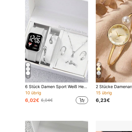
6
7
6 Stück Damen Sport Weiß Herzförmige Digitaluhr & Elegantes Tränenform Schmuckset, romantisches Geschenk, geeignet für den täglichen Gebrauch
10 übrig
15 übrig
6,02€
6,23€
6,04€