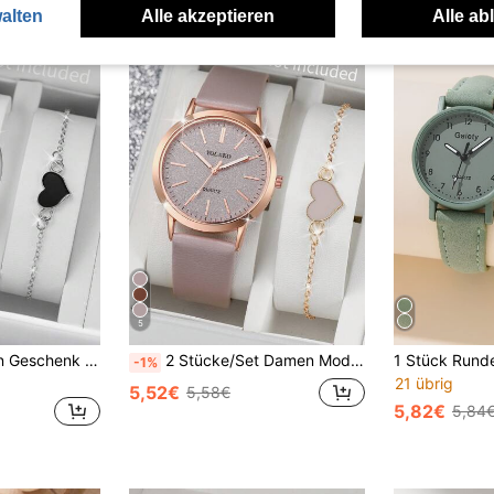
alten
Alle akzeptieren
Alle ab
5
2 Stück/Set Damen Geschenk Uhr mit Lederarmband, modische minimalistische Uhr mit Hohlzifferblatt klassisches Quarzwerk + Armband in Herzform (Uhrenbox nicht enthalten)
2 Stücke/Set Damen Mode einfaches Skala Zifferblatt klassisch elegante Quarz Armbanduhr + Herz-förmiges Armband, Uhrenbox nicht enthalten
-1%
21 übrig
5,52€
5,58€
5,82€
5,84