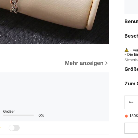
Benu
Besc
- Ve
- Die E
verursa
Sicherh
Mehr anzeigen
uckt od
chte Ba
Größ
er, dass
Zum 
Größer
0%
180K 