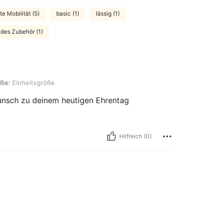
te Mobilität (5)
basic (1)
lässig (1)
ndes Zubehör (1)
sgröße
ße:
Einheitsgröße
wunsch zu deinem heutigen Ehrentag
Hilfreich (0)