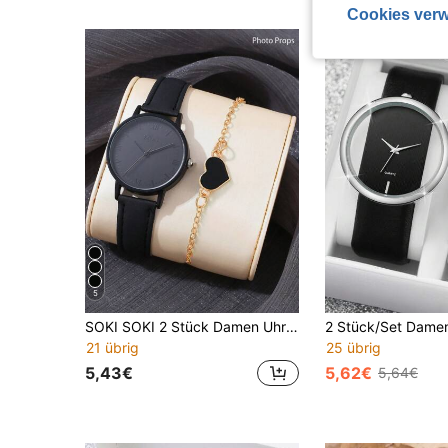
Cookies verw
5
SOKI SOKI 2 Stück Damen Uhren Set, Armbanduhr mit schwarzem PU Lederband und Armband, geeignet für den täglichen Gebrauch, Geburtstagsgeschenk, Party, Feierlichkeiten, ideales Geschenk für sich selbst oder Freunde. Ohne Geschenkbox.
21 übrig
25 übrig
5,43€
5,62€
5,64€