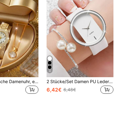
4
4er/Set modische Damenuhr, elegante Luxus-Quarzuhr mit Strass-Blumenzifferblatt, Strass-Halskette, Ohrringe, Ring, geeignet für den täglichen Gebrauch, Feiertagspartys, Hochzeiten, Weihnachten und andere Anlässe, Geschenk für die Freundin
2 Stücke/Set Damen PU Leder Armband Modische einfache Hohlausschnitt Zifferblatt Quarz Armbanduhr als Geschenk für Studenten zum Schulstart
6,42€
6,48€