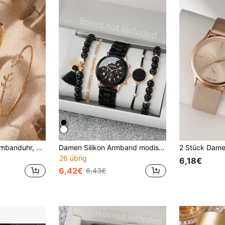
2 Stücke Damenarmbanduhr, minimalistische luxuriöse Mode runde Strass-Zifferblatt Armbanduhr, elegante Damen-Quarzuhr mit 1 Stück Blatt-Legierung Armband, geeignet für den täglichen Gebrauch, Feiertagsparty, Valentinstag, Jahrestag, Weihnachten und andere Anlässe, Geschenk für Freundin, Goldene Uhr
Damen Silikon Armband modische einfache Quarz Uhr + Armband Set (5 Stück/Set) als Geschenk für Studenten zum Schulstart
26 übrig
6,18€
6,42€
6,43€