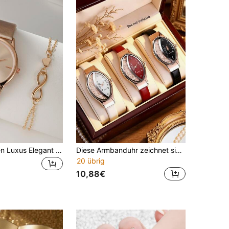
2 Stück Damen Luxus Elegant Mode Uhr + Exquisites Armband, hervorragendes Geschenk für sie an Feiertagen
Diese Armbanduhr zeichnet sich durch ein einzigartiges "Katzenaugen"-Design aus, mit einem roségoldenen Gehäuse kombiniert mit weißen, roten oder schwarzen Zifferblättern, die luxuriösen Charme ausstrahlen. Das halbkreisförmige Zifferblatt ist mit funkelndem "Quicksand" und Strasssteinen verziert, was ein müheloses Modebewusstsein und ein "Bling Bling" luxuriöses Gefühl vermittelt. In Kombination mit einem passenden Lederarmband verleiht sie einen Hauch von reiner Eleganz. Das weiche Lederarmband liegt bequem am Handgelenk und macht sie zu einem perfekten Accessoire für verschiedene Anlässe.
20 übrig
10,88€