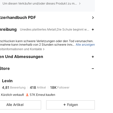
Um diesen Verkäufer und/oder dieses Produkt zu melden
tzerhandbuch PDF
hreibung
Unedles plattiertes Metall,Die Schule beginnt wieder!,Herz
rschlucken kann schwere Verletzungen oder den Tod verursachen.
innahme kann innerhalb von 2 Stunden schwere innere Verätzungen
...
Alle anzeigen
chen. - Suchen Sie sofort einen Arzt auf, wenn eine Batterie verschl
eitsinformationen und Kontakte
er in den Körper eingeführt wurde. - Bewahren Sie neue und gebrau
4,81
418
18K
tterien außerhalb der Reichweite von Kindern auf. - Stellen Sie sich
en Und Abmessungen
 das Batteriefach immer fest verschlossen ist.
Store
4,81
418
18K
Levin
4,81
418
18K
Bewertung
Artikel
Follower
p***a
bezahlt
Vor 1 Tag
Kürzlich verkauft
57K Erneut kaufen
4,81
418
18K
Alle Artikel
Folgen