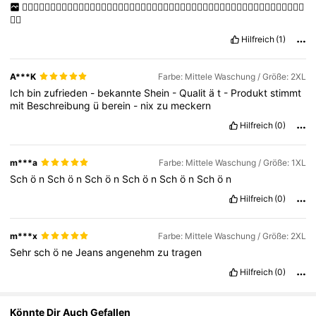
👍🏻👍🏻👍🏻👍🏻👍🏻👍🏻👍🏻👍🏻👍🏻👍🏻👍🏻👍🏻👍🏻👍🏻👍🏻👍🏻👍🏻👍🏻👍🏻👍🏻👍🏻👍🏻👍🏻👍🏻👍🏻
399K Follower
4,81
👍🏻
Hilfreich
(1)
399K Follower
4,81
A***K
Farbe: Mittele Waschung / Größe: 2XL
Ich
bin
zufrieden
-
bekannte
Shein
-
Qualit
ä
t
-
Produkt
stimmt
399K Follower
4,81
mit
Beschreibung
ü
berein
-
nix
zu
meckern
Hilfreich
(0)
m***a
Farbe: Mittele Waschung / Größe: 1XL
Sch
ö
n
Sch
ö
n
Sch
ö
n
Sch
ö
n
Sch
ö
n
Sch
ö
n
Hilfreich
(0)
m***x
Farbe: Mittele Waschung / Größe: 2XL
Sehr
sch
ö
ne
Jeans
angenehm
zu
tragen
Hilfreich
(0)
Könnte Dir Auch Gefallen