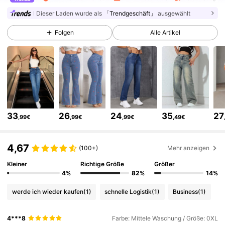
Dieser Laden wurde als
「Trendgeschäft」
ausgewählt
399K Follower
4,81
Folgen
Alle Artikel
399K Follower
4,81
399K Follower
4,81
33
26
24
35
27
,99€
,99€
,99€
,49€
399K Follower
4,81
4,67
(100+)
Mehr anzeigen
399K Follower
4,81
Kleiner
Richtige Größe
Größer
4%
82%
14%
werde ich wieder kaufen
(1)
schnelle Logistik
(1)
Business
(1)
399K Follower
4,81
4***8
Farbe: Mittele Waschung / Größe: 0XL