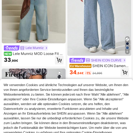
Lele Munniz
8
Lele Munniz MOD Loose Fit J
NEW
eans in weiter Passform mit Patch T
33
SHEIN ICON CURVE
,99€
aschen für Mollige, vielseitig einset
SHEIN ICON Damen J
zbar
EU Warehouse
eans in Große Größen, Vintage-Was
34
,64€
-1%
34,99€
chung, gerade Beinform
Wir verwenden Cookies und ähnliche Technologien auf unserer Website, um Ihnen den
von Ihnen angeforderten Service bereitzustellen und Ihnen das bestmögliche
Webseitenerlebnis zu bieten. Sie können jederzeit nach Ihrer Wahl "Alle ablehnen", "Alle
akzeptieren" oder Ihre Cookie-Einstellungen anpassen. Wenn Sie "Alle akzeptieren"
auswählen, werden wir alle optionalen Cookies setzen, die uns helfen, den
Datenverkehr zu analysieren, erweiterte Funktionen anzubieten und Inhalte und
Anzeigen an Ihr Einkaufserlebnis bei SHEIN anzupassen. Wenn Sie "Alle ablehnen"
auswählen, lassen Sie nur die unbedingt erforderlichen Cookies zu, die unsere Website
zum Laufen bringen. Sie können diese in den Browsereinstellungen deaktivieren, was
jedoch die Funktionalität der Website beeinträchtigen kann. Um mehr über die von uns
verwendeten Cookies zu erfahren und Ihre optionalen Cookie-Einstellungen