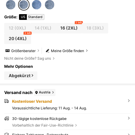
Größe
:
US
Standard
1 left
12
(0XL)
14
(1XL)
16
(2XL)
18
(3XL)
1 left
20
(4XL)
Größenberater
Meine Größe finden
Nicht deine Größe? Sag uns
Mehr Optionen
Abgekürzt
Versand nach
Austria
Kostenloser Versand
Voraussichtliche Lieferung:
11 Aug. - 14 Aug.
30-tägige kostenlose Rückgabe
Vorbehaltlich der Fair-Use-Richtlinie
Sichere Zahlungen · Datenschutz