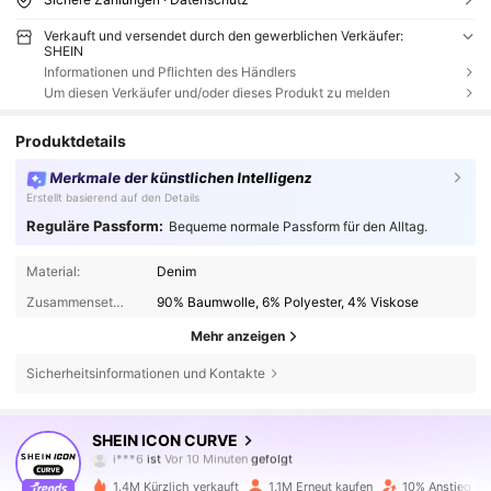
Verkauft und versendet durch den gewerblichen Verkäufer:
SHEIN
Informationen und Pflichten des Händlers
Um diesen Verkäufer und/oder dieses Produkt zu melden
Produktdetails
Merkmale der künstlichen Intelligenz
Erstellt basierend auf den Details
Reguläre Passform:
Bequeme normale Passform für den Alltag.
Material:
Denim
Zusammensetzung:
90% Baumwolle, 6% Polyester, 4% Viskose
Mehr anzeigen
Sicherheitsinformationen und Kontakte
399K Follower
4,81
SHEIN ICON CURVE
i***6
ist
Vor 10 Minuten
gefolgt
m***e
ist am Durchsuchen
399K Follower
4,81
1.4M Kürzlich verkauft
1.1M Erneut kaufen
10% Anstieg de