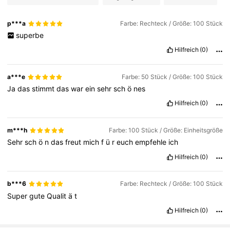
p***a
Farbe: Rechteck / Größe: 100 Stück
superbe
Hilfreich
(0)
a***e
Farbe: 50 Stück / Größe: 100 Stück
Ja
das
stimmt
das
war
ein
sehr
sch
ö
nes
Hilfreich
(0)
m***h
Farbe: 100 Stück / Größe: Einheitsgröße
Sehr
sch
ö
n
das
freut
mich
f
ü
r
euch
empfehle
ich
Hilfreich
(0)
b***6
Farbe: Rechteck / Größe: 100 Stück
Super
gute
Qualit
ä
t
Hilfreich
(0)