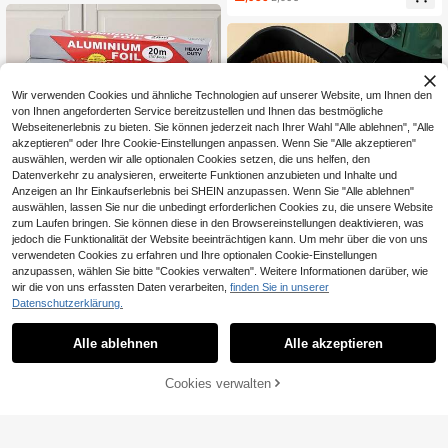
chte Heißluftfritteuse-Papierkorb-S
gnet für Hochzeiten/Bankette/Gebu
chüsseln, 6-Zoll 100/50/25 Stücke
rtstagspartys/Feiertagsfeiern/Resta
Papier-Heißluftfritteuse-Einlagen, 6
urants/Küchen/Alles
-Zoll antihaftendes quadratisches B
ackpapier, Silikon-Ölpapier, Ofen-
& Grill-fettabsorbierendes Papier, w
iederverwendbares Papier, kompati
Wir verwenden Cookies und ähnliche Technologien auf unserer Website, um Ihnen den
bel mit den meisten Heißluftfritteus
von Ihnen angeforderten Service bereitzustellen und Ihnen das bestmögliche
en, Valentinstagsgeschenk, Geburts
tagsgeschenk, exzellentes Küchen
Webseitenerlebnis zu bieten. Sie können jederzeit nach Ihrer Wahl "Alle ablehnen", "Alle
geschenk, Heißluftfritteuse-Einlage
akzeptieren" oder Ihre Cookie-Einstellungen anpassen. Wenn Sie "Alle akzeptieren"
n, Heißluftfritteuse, Küchenzubehör,
auswählen, werden wir alle optionalen Cookies setzen, die uns helfen, den
Backausrüstung
Datenverkehr zu analysieren, erweiterte Funktionen anzubieten und Inhalte und
Anzeigen an Ihr Einkaufserlebnis bei SHEIN anzupassen. Wenn Sie "Alle ablehnen"
auswählen, lassen Sie nur die unbedingt erforderlichen Cookies zu, die unsere Website
zum Laufen bringen. Sie können diese in den Browsereinstellungen deaktivieren, was
20m Schwere Aluminiumfolienrolle,
jedoch die Funktionalität der Website beeinträchtigen kann. Um mehr über die von uns
langanhaltend und antihaftbeschic
4
50/200 Stücke Backpapier Einsätz
verwendeten Cookies zu erfahren und Ihre optionalen Cookie-Einstellungen
,24€
htete Oberfläche. Perfekt zum Back
e für Heißluftfritteuse, 16 cm Antihaf
25 übrig
anzupassen, wählen Sie bitte "Cookies verwalten". Weitere Informationen darüber, wie
en, Grillen und Ofengaren. Unverzic
tbeschichtete Silikon Backmatten f
wir die von uns erfassten Daten verarbeiten,
finden Sie in unserer
htbare Küchenausstattung für täglic
5
ür Heißluftfritteuse, Backen, Koche
,33€
he und festliche Mahlzeiten. [Produ
Datenschutzerklärung.
n, Mikrowelle, ölbeständig, wiederv
kt ist leicht dünn, bitte vor dem Kauf
erwendbar, Küchenhelfer
prüfen]
Alle ablehnen
Alle akzeptieren
Cookies verwalten
ZUM WARENKORB HINZUFÜGEN