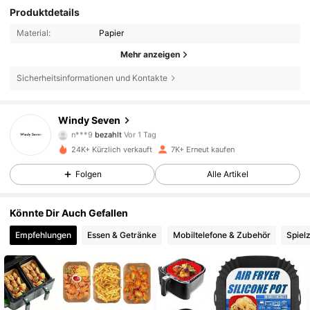
Produktdetails
Material:
Papier
Mehr anzeigen
Sicherheitsinformationen und Kontakte
Windy Seven
4.7K Follower
4,84
n***9
bezahlt
Vor 1 Tag
24K+ Kürzlich verkauft
7K+ Erneut kaufen
4.7K Follower
4,84
Folgen
Alle Artikel
Könnte Dir Auch Gefallen
4.7K Follower
4,84
Empfehlungen
Essen & Getränke
Mobiltelefone & Zubehör
Spiel
4.7K Follower
4,84
4.7K Follower
4,84