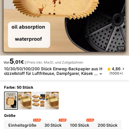
1/11
5
,01€
Von
Preis inkl. MwSt. und Zollgebühren
10/30/50/100/200 Stück Einweg-Backpapier aus H
4,86
olzzellstoff für Luftfriteuse, Dampfgarer, Käsek
(1000+)
uchen und Luftfriteuse Zubehör
Farbe: 50 Stück
Größe
6 left
3 left
4 left
Einheitsgröße
30 Stück
100 Stück
200 Stück