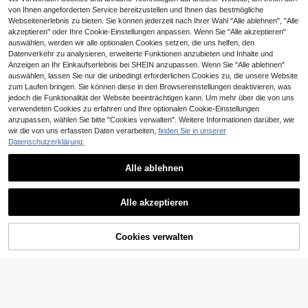
e Jahreszeiten
von Ihnen angeforderten Service bereitzustellen und Ihnen das bestmögliche
Webseitenerlebnis zu bieten. Sie können jederzeit nach Ihrer Wahl "Alle ablehnen", "Alle
akzeptieren" oder Ihre Cookie-Einstellungen anpassen. Wenn Sie "Alle akzeptieren"
auswählen, werden wir alle optionalen Cookies setzen, die uns helfen, den
GRDR
Datenverkehr zu analysieren, erweiterte Funktionen anzubieten und Inhalte und
Herren Reine Baumwolle Kurzarm T
GRDR | Sommer Vintage Preppy Sti
Anzeigen an Ihr Einkaufserlebnis bei SHEIN anzupassen. Wenn Sie "Alle ablehnen"
888
7
-Shirt Lässiger Alltags Sommer Trag
l Grün Weiß Rot Farbblock gestreift
,00€
,99€
en Atmungsaktiv Locker Sitzend Kl
auswählen, lassen Sie nur die unbedingt erforderlichen Cookies zu, die unsere Website
es Herren Rundhals T-Shirt | Geeig
assischer Rundhals Streetwear Basi
net für Sommerkleidung | Bequem
zum Laufen bringen. Sie können diese in den Browsereinstellungen deaktivieren, was
c Tee Weicher Komfortabler Stoff Ur
und atmungsaktiv | Führend in der
jedoch die Funktionalität der Website beeinträchtigen kann. Um mehr über die von uns
laubsgeschenkideen Vatertags Ges
Mode
verwendeten Cookies zu erfahren und Ihre optionalen Cookie-Einstellungen
Ähnliche vorrätige Artikel anzeigen
chenk Geburtstagsgeschenk für Ihn
Alle ansehen
anzupassen, wählen Sie bitte "Cookies verwalten". Weitere Informationen darüber, wie
Leicht Strapazierfähig Leicht zu Ko
wir die von uns erfassten Daten verarbeiten,
finden Sie in unserer
mbinieren Kleiderschrank Essentiell
Datenschutzerklärung.
Herren Bekleidung Geeignet für Out
door Aktivitäten Hauskleidung Treff
en mit Freunden Tägliches Outfit O
Alle ablehnen
Herren Sommer Casual T-Shirt - T-
berteil
6
8
Shirt mit Affenkopf-Print - Einfache
,99€
r amerikanischer Stil - Lässiges Ru
HUEFORM
ndhals-Baumwoll-T-Shirt
Alle akzeptieren
HUEFORM 3er/Set He
Sorry, dieses Produkt ist ausverkauft.
EU Warehouse
23
rren Rundhals Ärmellose Tanktops,
,26€
Urlaub
Cookies verwalten
AUSVERKAUFT
Manfinity Dauomo 3
EU Warehouse
ROMWE MEN
24
Stücke Einfarbige Herren Longshirt
,99€