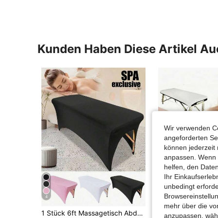
Kunden Haben Diese Artikel A
Wir verwenden Co
angeforderten Ser
können jederzeit 
anpassen. Wenn Si
helfen, den Date
Ihr Einkaufserle
unbedingt erford
Browsereinstellun
4
mehr über die vo
1 Stück 6ft Massagetisch Abdeckung für Salons, dehnbare Wimpernverlängerungs-Bettabdeckung, geeignet für Wimpernverlängerungs-Bett, Schönheitssalon
anzupassen, wähle