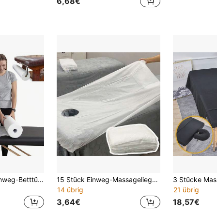
6,68€
50 Stücke/Rolle Einweg-Betttücher - Vliesstoff, unparfümiert, Größe 70x53cm, geeignet für Schönheitssalons, Spas, Massageliegen, Tätowier-Studios, Massageliegen-Abdeckungen | Weiche Textur | Einmalgebrauch
15 Stück Einweg-Massageliegen-Abdeckungen mit Löchern, glatte Stoffoberfläche, leicht zu reinigen, geeignet für Massage-Betten in Schönheitssalons, Einweg-Laken, Spa-Zubehör
14 übrig
21 übrig
3,64€
18,57€