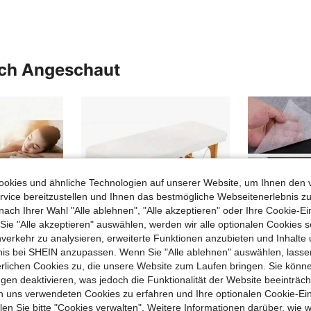
uch Angeschaut
okies und ähnliche Technologien auf unserer Website, um Ihnen den 
vice bereitzustellen und Ihnen das bestmögliche Webseitenerlebnis zu
nach Ihrer Wahl "Alle ablehnen", "Alle akzeptieren" oder Ihre Cookie-Ei
e "Alle akzeptieren" auswählen, werden wir alle optionalen Cookies s
nverkehr zu analysieren, erweiterte Funktionen anzubieten und Inhalte
bnis bei SHEIN anzupassen. Wenn Sie "Alle ablehnen" auswählen, lassen
erlichen Cookies zu, die unsere Website zum Laufen bringen. Sie könne
gen deaktivieren, was jedoch die Funktionalität der Website beeinträc
n uns verwendeten Cookies zu erfahren und Ihre optionalen Cookie-Ei
10/20/100 Stück Einweg-Massagebettlaken-Set | Vliesstoff-Bettlaken und Abdeckungen, geeignet für Massage, Spa, Salon und Hotel, weich, wasserdicht, langanhaltend, hygienisch, professionelle Hygiene
10/20/50 Stücke Noverlife Einweg-Spannbetttücher für Massagetische 88,9 x 213,36 cm, Spa-Bettbezüge, atmungsaktiver Vliesstoff Massagetisch Schutzbezug, Einmalgebrauch für Beauty-Salon Gesichts- und Körperpflege Behandlungen
n Sie bitte "Cookies verwalten". Weitere Informationen darüber, wie w