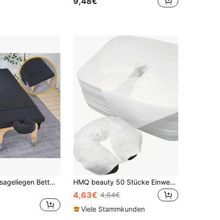
9,48€
3 Stücke Massageliegen Bettwäsche Set - (Massageliegen Bettlaken, Bettdecke und Kissenbezug), 3 Stücke einfarbiges Massageliegen Bettwäsche Set, Massageliegen Bettwäsche Set, geeignet für Schönheitssalons, Spas und Friseursalons.
HMQ beauty 50 Stücke Einweg-Kopfstützenabdeckungen, weiche, nicht klebende Massagegesichtsabdeckungen für Massagetische, Stühle, Spa, Salon, Wimpernverlängerung, Schönheitswerkzeug
4,63€
4,64€
Viele Stammkunden