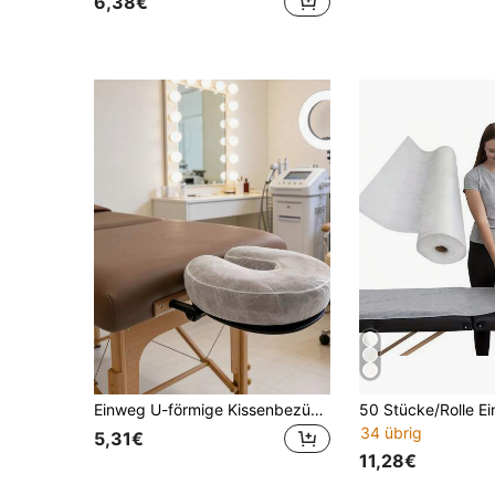
6,38€
Einweg U-förmige Kissenbezüge, Einweg Schönheit Bettkissenbezüge, elastische Vliesstoff U-förmige Reisekissenbezüge, Vliesstoff super weiche Massage Gesichtsabdeckungen, Massagetisch und Massagesessel Kopfstützenabdeckungen, universelle Größe Schönheitssalon SPA Gesichtsruheabdeckungen.
34 übrig
5,31€
11,28€