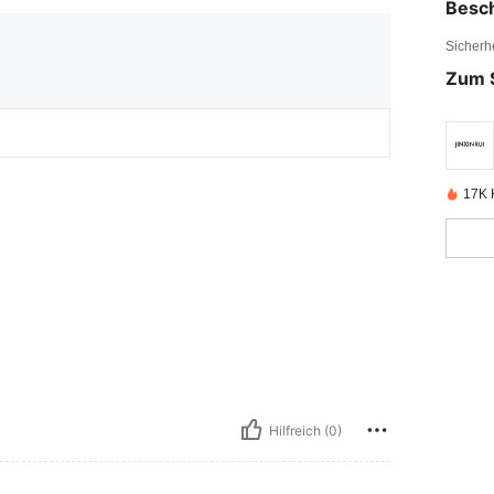
Besc
Sicherh
Zum 
17K K
Hilfreich (0)