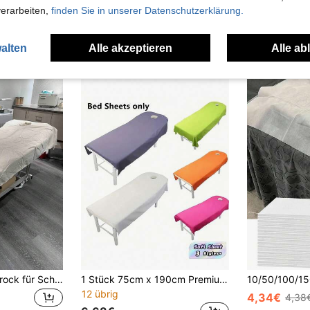
13,94€
4,88€
verarbeiten,
finden Sie in unserer Datenschutzerklärung.
alten
Alle akzeptieren
Alle ab
1 Stück fester Bettrock für Schönheitssalon Massagetisch Laken Massageliege Abdeckung Vollabdeckung mit Loch, Schönheitssalon Tagesdecke einteiliges Schönheitsbett Laken
1 Stück 75cm x 190cm Premium Spa Massagetisch Abdeckung, leicht zu reinigen, Saloncouch Laken mit Gesichtsöffnung, elastische Passform für Schönheitsklinik, Tattoo-Shop, Chiropraktik-Matte, Muss-haben
12 übrig
4,34€
4,38