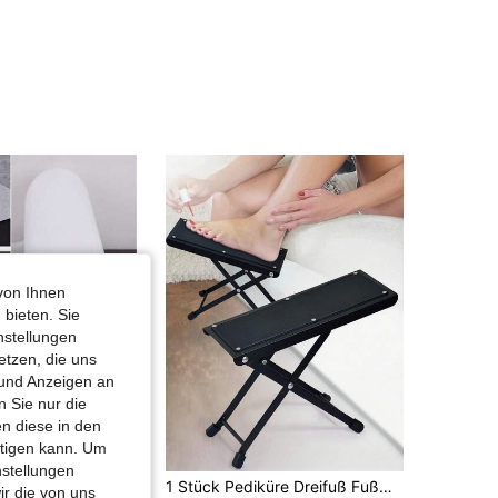
von Ihnen
 bieten. Sie
nstellungen
etzen, die uns
 und Anzeigen an
 Sie nur die
n diese in den
htigen kann. Um
nstellungen
50/100 Stücke Einweg-Massageliegen-Laken - geruchlos für Salon & Spa, ideal für Tattoo und Schönheitspflege, atmungsaktiv mit wasserdichter Schicht, geeignet für Massageliegen, Bänke und Betten
1 Stück Pediküre Dreifuß Fußmassage Schönheit Dreifuß rutschfester Gummi Zehnagelpflege Ständer verstellbar Fußpedal Zuhause Pediküre Pediküre Dreifuß Metall Fußhocker verstellbar klappbar Ständer Pedal
ir die von uns