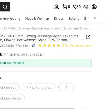
0
0
ess Enter to select.
errenkleidung
Haus & Wohnen
Kinder
Schuhe
Schmuck & Acces
100 Stück 80*180cm Einweg-Massageliegen-Laken mit Löchern, Einweg-Bettwäsche, Salon, SPA, Tattoo, Massageliegen-Laken, Pad, Vliesstoff, atmungsaktive Bettwäsche
tück 80*180cm Einweg-Massageliegen-Laken mit
n, Einweg-Bettwäsche, Salon, SPA, Tattoo,
eliegen-Laken, Pad, Vliesstoff, atmungsaktive
SKU: sb260428101776485831990
(1 Kundenmeinungen)
äsche
8€
ICE AND AVAILABILITY
Preis inkl. MwSt. und Zöllen
stenloser Versand
e
ackung rot
1 Packung blau
1
ackung weiße