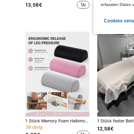
20 übrig
13,58€
erfassten Daten 
14,83€
14,90€
Cookies verw
1 Stück Memory Foam Halbmond Beinkissen, verstellbares Knie- und Knöchelstützkissen, Seitenschläfer-Keil-Beinkissen, geeignet für Rücken-, Hüft- und Beinkomfortstütze, ideal für Schwangerschaftsruhe, Sofa, Büronickerchen, Reisen, geeignet als Geschenk für Mütter, Krankenschwestern, Senioren, Sportler und Läufer
39 übrig
12,58€