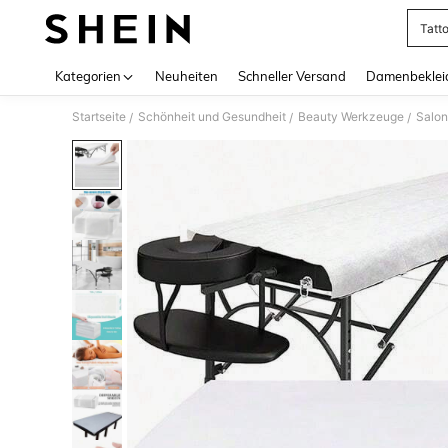
Tatt
Use up 
Kategorien
Neuheiten
Schneller Versand
Damenbeklei
Startseite
Schönheit und Gesundheit
Beauty Werkzeuge
Salo
/
/
/