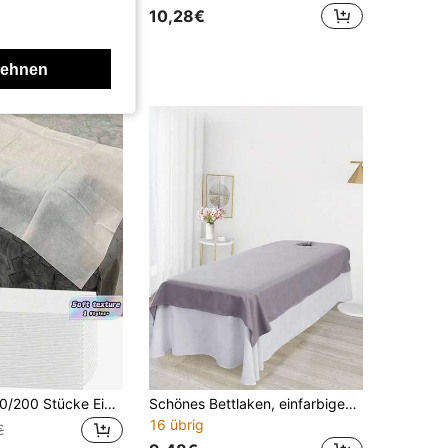
10,28€
lehnen
10/50/100/150/200 Stücke Einweg-Kissenbezüge, weiche Vlies-Kissenbezüge für Schönheitssalon, Zuhause Spa & Nagelstudio, Hygieneschutz
Schönes Bettlaken, einfarbiges weiches Haut-Schönheitssalon-Bettlaken, Bett-Lochhandtuch-Bettlaken Staubschutzdecke, nicht schrumpfend, Massagebehandlung Betttücher Spa mit Loch für Schönheitssalon (200*90cm)
16 übrig
€