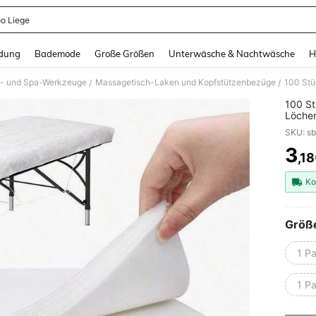
oo Liege
and down arrow keys to navigate search Zuletzt gesucht and Suche und Finde. Pr
dung
Bademode
Große Größen
Unterwäsche & Nachtwäsche
H
n- und Spa-Werkzeuge
Massagetisch-Laken und Kopfstützenbezüge
/
/
100 S
Löcher
Massag
Bettw
3
,1
PR
Ko
Größ
1 P
1 P