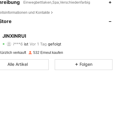
hreibung
Einwegbettlaken,Spa,Verschiedenfarbig
4,65
47
212
eitsinformationen und Kontakte
4,65
47
212
Store
4,65
47
212
JINXINRUI
i***6
ist
Vor 1 Tag
gefolgt
4,65
47
212
Bewertung
Artikel
Follower
ürzlich verkauft
532 Erneut kaufen
4,65
47
212
Alle Artikel
Folgen
4,65
47
212
4,65
47
212
4,65
47
212
4,65
47
212
4,65
47
212