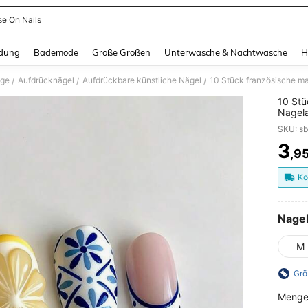
se On Nails
and down arrow keys to navigate search Zuletzt gesucht and Suche und Finde. Pr
dung
Bademode
Große Größen
Unterwäsche & Nachtwäsche
H
ege
Aufdrücknägel
Aufdrückbare künstliche Nägel
/
/
/
10 Stü
Nagela
Amalfi 
und 1 
täglic
3
,9
PR
Nagelz
Ko
Nage
M
Grö
Menge