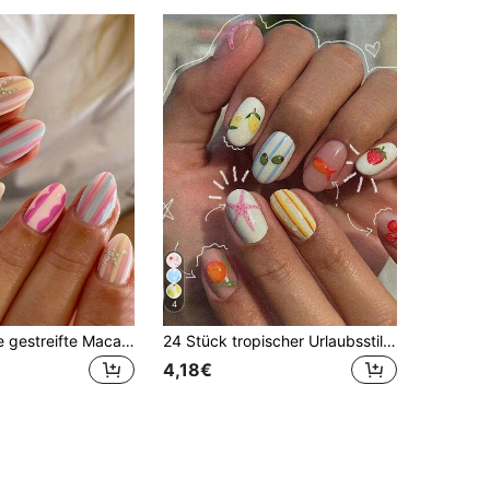
4
24 Stück süße gestreifte Macaron-Fisch-Oval-Kunstnägel, lebendiger Macaron-Sommerstil, bunte Streifen und Cartoon-Fisch-Wellenmuster kombiniert, glänzendes Finish, ovale Kunstnägel, perfekt für Damen Sommerstrandurlaub, tägliches Pendeln, Party, Musikfestival und mehr!
24 Stück tropischer Urlaubsstil Nagelaufkleber, ovale künstliche Nägel (mit Seestern- und Fruchtmustern) Sommer-Falschnägel, 3D-Früchte, Streifen, Seestern/Goldfisch/Zitrone/Erdbeere/Kirsche/Orange und mehr Designs, geeignet für Urlaub, täglichen Gebrauch, Arbeit und andere Anlässe Damen Nagelkunst Dekoration
4,18€