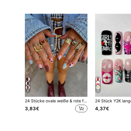
6
30
24 Stücke ovale weiße & rote französische Maniküre Nagel Aufkleber, dekoriert mit roten & weißen Sternen und Punkten, perfekt für Acryl Nagel Sets, enthält 1 Stück Gelee Gel und 1 Stück Nagelfeile, geeignet für täglichen Gebrauch oder Partys von Mädchen Nagelpflege
3,83€
4,37€