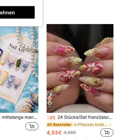
lehnen
24
Zitronenmuster French Pointed Acryl Full Coverage Press-On Kunstnägel, Nagelkunst-Zubehör
24 Stücke/Set französische mandel-förmige Ozean-Stil elegante 3D stereo Seesterne, rote & gelbe Blumen, Muscheln, mit goldenen Perlen dekorierte süße Aufklebe-Vollfinger-Kunstnägel mit 1 Stück Gelee-Gel und 1 Stück Nagelfeile, für einen romantischen Touch bei täglichen Dates, Herbst/Winter Nagelpflege-Zubehör
-3%
in Pflanzen Aufdrückbare künstliche Nägel
#2 Bestseller
€
4,53€
4,68€