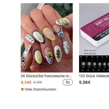
19
24 Stücke/Set französische mandel-förmige 3D Gel Nagel Aufkleber, Zitrone, süßer Fisch, blau kariert, Schleife Dekor, Vollabdeckung Aufklebe-Nägel, ideal für Damen & Mädchen Partys, Dates, Urlaub Nagel Zubehör
4,14€
5,58€
4,18€
Viele Stammkunden