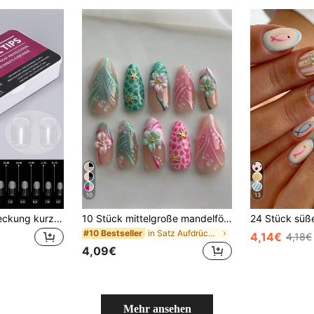
10
13
120 Stück Vollabdeckung kurze quadratische weiche Gel-Nagelsticker Set, 11 Stile vorgeformte Kunstnägel mit Aufbewahrungsbox, geeignet für Heimmaniküre, Salon-Werkzeuge und Zubehör
10 Stück mittelgroße mandelförmige Press-On-Nägel, Sommer 3D rosa Blumen rosa Farbverlauf French Manicure, goldene Stahlkugel Seestern Dekoration, geeignet für Nagelstudio Kunstnägel, Mädchen und Frauen täglicher Gebrauch, Feiertagsparty und Geschenk
in Satz Aufdrückbare künstliche Nägel
#10 Bestseller
4,14€
4,18€
4,09€
Mehr ansehen