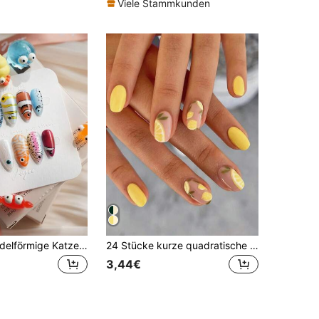
Viele Stammkunden
10 Stück mandelförmige Katzenaugen-Fischmuster Nagelsticker, lustiger Ozean-Stil, handgemaltes Cartoon-Fischdesign, keine Dekoration, glänzender Effekt, Acryl-Nagelset, vollständige Abdeckung wiederverwendbare Kunstnägel, geeignet für tägliche und Party-Trage, Nagelkunst-Zubehör, Damenaccessoires
24 Stücke kurze quadratische Nagel Aufkleber, Zeige deine Liebe! Elegant & süß in Zitronengelb, Blattgelb, leuchtenden Zitronengelb-Nuancen, kreiere bezaubernde Frühlings-/Sommer-Nagelkunst. Vollständige Abdeckung Nagel Aufkleber geeignet für Frauen & Mädchen. Set beinhaltet 1 Stück Nagellack Gel und 1 Stück Nagelfeile. Gel Nagellack wird zufällig versendet. Nagelpflege Zubehör.
3,44€