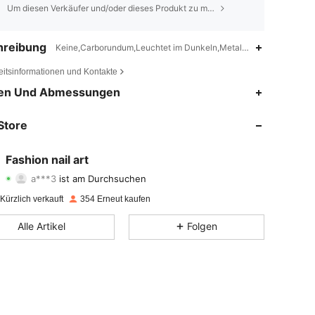
Um diesen Verkäufer und/oder dieses Produkt zu melden
hreibung
Keine,Carborundum,Leuchtet im Dunkeln,Metallisch,Schimmer,Kat
eitsinformationen und Kontakte
4,88
71
295
en Und Abmessungen
4,88
71
295
Store
4,88
71
295
Fashion nail art
a***3
ist am Durchsuchen
4,88
71
295
Bewertung
Artikel
Follower
Kürzlich verkauft
354 Erneut kaufen
4,88
71
295
Alle Artikel
Folgen
4,88
71
295
4,88
71
295
4,88
71
295