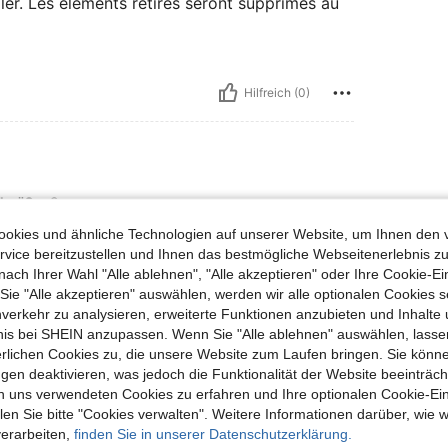
ler. Les éléments retirés seront supprimés au
Hilfreich (0)
lgröße:
S
okies und ähnliche Technologien auf unserer Website, um Ihnen den 
vice bereitzustellen und Ihnen das bestmögliche Webseitenerlebnis zu
nach Ihrer Wahl "Alle ablehnen", "Alle akzeptieren" oder Ihre Cookie-Ei
e "Alle akzeptieren" auswählen, werden wir alle optionalen Cookies s
Hilfreich (0)
nverkehr zu analysieren, erweiterte Funktionen anzubieten und Inhalte
bnis bei SHEIN anzupassen. Wenn Sie "Alle ablehnen" auswählen, lassen
erlichen Cookies zu, die unsere Website zum Laufen bringen. Sie könne
en Ansehen
gen deaktivieren, was jedoch die Funktionalität der Website beeinträc
n uns verwendeten Cookies zu erfahren und Ihre optionalen Cookie-Ei
n Sie bitte "Cookies verwalten". Weitere Informationen darüber, wie w
verarbeiten,
finden Sie in unserer Datenschutzerklärung.