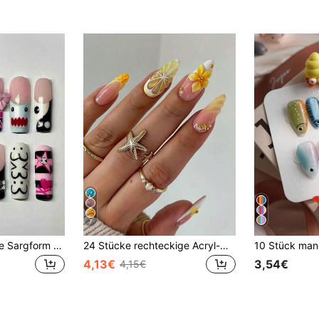
7
24 Stück Y2K lange Sargform süße Cartoon Nagelkunst quadratische French Tip Press-On Nägel, Nagelset enthält: 1 Stück Gelee-Kleber und 1 Stück Nagelfeile, French Tip Nägel geeignet für tägliche Arbeit, Party und andere Anlässe von Frauen
24 Stücke rechteckige Acryl-Nagel-Set, Sommer 3D Zitronen Bubble Water Farbverlauf Gelb & Weiß Blumen, personalisierte kleine Perlen Orange Punkte Weiß Perlmutt Französisch Spitzen, Strandessenzial, enthält 1 Stück Gelee Gel, 1 Stück Nagelfeile, 1 Set Maniküre Werkzeuge
4,13€
3,54€
4,15€