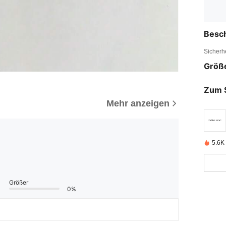
Besc
Sicherh
Größ
Zum 
Mehr anzeigen
5.6K 
Größer
0%