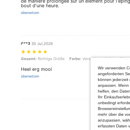
de manière prolongée sur un élément pour l'éping
bout d'une heure.
übersetzen
i***3
30 Jul,2026
Gesamt: Richtige Größe, Farbe: Verschiedenfarbig, Nagelgröße: S
Gesamt:
Richtige Größe
Farbe:
Verschiedenfarbig
Nage
Wir verwenden Co
Heel erg mooi
angeforderten Ser
übersetzen
können jederzeit 
anpassen. Wenn Si
helfen, den Date
Ihr Einkaufserle
unbedingt erford
Mehr Bewertung
Browsereinstellun
mehr über die vo
anzupassen, wähle
erfassten Daten 