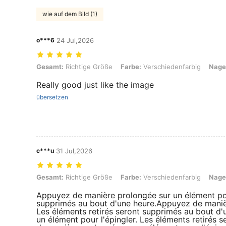
wie auf dem Bild (1)
o***6
24 Jul,2026
Gesamt: Richtige Größe, Farbe: Verschiedenfarbig, Nagelgröße: S
Gesamt:
Richtige Größe
Farbe:
Verschiedenfarbig
Nage
Really good just like the image
übersetzen
c***u
31 Jul,2026
Gesamt: Richtige Größe, Farbe: Verschiedenfarbig, Nagelgröße: M
Gesamt:
Richtige Größe
Farbe:
Verschiedenfarbig
Nage
Appuyez de manière prolongée sur un élément pour
supprimés au bout d'une heure.Appuyez de manièr
Les éléments retirés seront supprimés au bout d
un élément pour l'épingler. Les éléments retirés