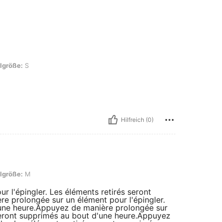
lgröße:
S
Hilfreich (0)
lgröße:
M
 l'épingler. Les éléments retirés seront
e prolongée sur un élément pour l'épingler.
'une heure.Appuyez de manière prolongée sur
 seront supprimés au bout d'une heure.Appuyez