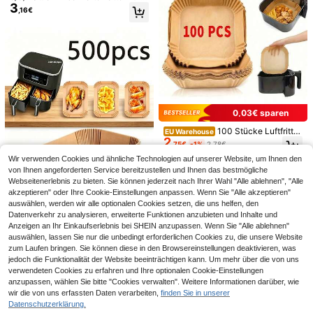
3
Obst & Gemüse, Kühlschrank Schu
,16€
bladen & Regaleinlagen, wiederver
wendbare Kühlschrank Aufbewahr
ungsmatten, feuchtigkeitsbeständi
g, rutschfest, waschbar, geeignet fü
r Küchenaufbewahrung, Schränke,
Schubladen, Schreibtische & Schu
hregale, Schulanfang, Neujahrsges
chenk
0,03€ sparen
200 Stücke Einweg-Kunststofffolie,
5/50/100/200/300/400/500 Stück
2
2
elastisch selbstversiegelnd, zur Leb
e/Packung Haushalts-Frischhaltefo
,75€
,75€
100 Stücke Luftfritte
EU Warehouse
ensmittelkonservierung, geeignet z
lie, verdickte Restessen-Abdeckfoli
2
use Liner, antihaftbeschichtet, was
um Abdecken von Schüsseln und T
e, Obst-Konservierungsfolie, Küche
,75€
-1%
2,78€
serdicht, ölbeständig, Mehrweg-Ba
ellern, für den Haushaltsgebrauch.
n-Kühlschrank-Lebensmittel-Kons
Wir verwenden Cookies und ähnliche Technologien auf unserer Website, um Ihnen den
ckpapier, geeignet für Luftfritteuse,
ervierungsfolie
Mikrowelle, Dampfgarer, Küchen- u
von Ihnen angeforderten Service bereitzustellen und Ihnen das bestmögliche
nd Essensutensilien
Webseitenerlebnis zu bieten. Sie können jederzeit nach Ihrer Wahl "Alle ablehnen", "Alle
akzeptieren" oder Ihre Cookie-Einstellungen anpassen. Wenn Sie "Alle akzeptieren"
auswählen, werden wir alle optionalen Cookies setzen, die uns helfen, den
Datenverkehr zu analysieren, erweiterte Funktionen anzubieten und Inhalte und
0,03€ sparen
Anzeigen an Ihr Einkaufserlebnis bei SHEIN anzupassen. Wenn Sie "Alle ablehnen"
200 Stücke Einweg-Airfryer-Papie
auswählen, lassen Sie nur die unbedingt erforderlichen Cookies zu, die unsere Website
3
rliner, rechteckig, Küchenzubehör,
,15€
3,18€
zum Laufen bringen. Sie können diese in den Browsereinstellungen deaktivieren, was
antihaftendes Backpapier für Dopp
jedoch die Funktionalität der Website beeinträchtigen kann. Um mehr über die von uns
el-Airfryer, Airfryer-Zubehör, öl- un
verwendeten Cookies zu erfahren und Ihre optionalen Cookie-Einstellungen
d wasserdichte Airfryer-Liner, Küch
Ähnliche vorrätige Artikel anzeigen
Alle ansehen
anzupassen, wählen Sie bitte "Cookies verwalten". Weitere Informationen darüber, wie
endekoration, Küchenzubehör, Küc
henbedarf, Heimzubehör, Küchena
wir die von uns erfassten Daten verarbeiten,
finden Sie in unserer
ufbewahrungsbedarf, Camping-Ess
Datenschutzerklärung.