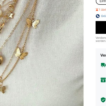
Ein
1 üb
Grö
Verdien
werden
Ve