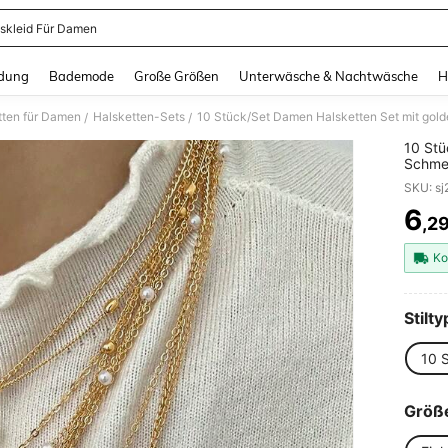
skleid Für Damen
and down arrow keys to navigate search Zuletzt gesucht and Suche und Finde. Pr
dung
Bademode
Große Größen
Unterwäsche & Nachtwäsche
H
tten für Damen
Halsketten-Sets
/
/
10 Stü
Schmet
mehrla
SKU: s
elegan
6
,2
PR
Ko
Stilty
10 
Größ