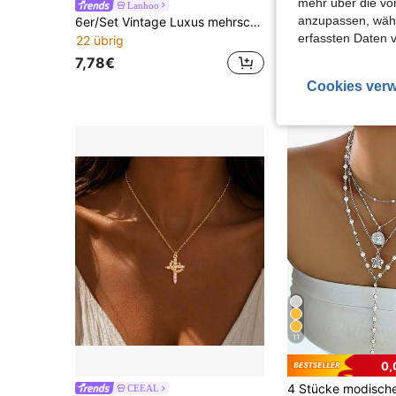
mehr über die vo
Lanhoo
anzupassen, wähle
6er/Set Vintage Luxus mehrschichtige stapelbare goldfarbene bunte Strass-Halsketten mit Sonnenblumen-Anhänger, vielseitiger Damenschmuck für den täglichen Gebrauch und Feiertagspartys, Kettenlänge in Abschnitten geschnitten, zufällige Strass-Farben
4,68€
4,69€
erfassten Daten 
22 übrig
7,78€
Cookies verw
11
0,
#3 Bestseller
CEEAL
(1000+