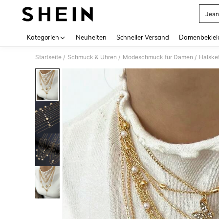
Jean
Use up 
Kategorien
Neuheiten
Schneller Versand
Damenbeklei
Startseite
Schmuck & Uhren
Modeschmuck für Damen
Halske
/
/
/