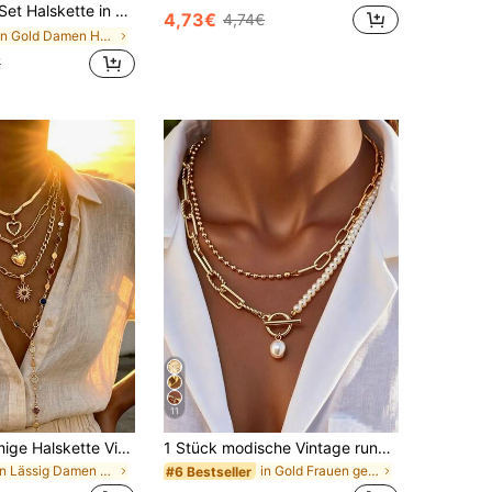
en Anhänger, modischer Schmuck geeignet für den täglichen Gebrauch, Dates, Partys, Musikfestivals
4,73€
4,74€
in Gold Damen Halsketten-Sets
€
11
4er Set Y-förmige Halskette Vintage, elegant mehrlagig Herz Sonne bunte Strass Bling Bling glänzende Kette Schlangenkette minimalistische Kette Metall Stil Anhänger Halskette Mehrteiliges Set Y-förmige Halskette lange Halskette Mode einfach elegant exquisit Vintage Design Urlaub Ferien Party Date Geschenk täglicher Arbeitsweg
1 Stück modische Vintage runde Perlenkette mit mehrlagigem gestapeltem Perlen-Design und OT-Verschluss, geeignet für den täglichen und festlichen Gebrauch von Mädchen
in Lässig Damen Halsketten-Sets
in Gold Frauen geschichtete Halsketten
#6 Bestseller