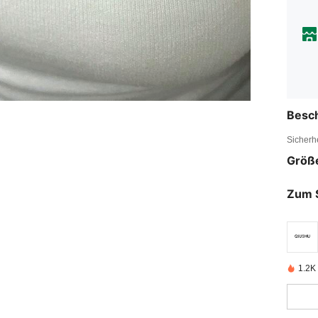
Besc
Sicherh
Größ
Zum 
1.2K 