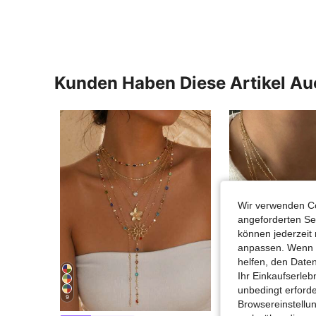
Kunden Haben Diese Artikel A
Wir verwenden Co
angeforderten Ser
können jederzeit 
anpassen. Wenn Si
helfen, den Date
Ihr Einkaufserle
unbedingt erford
9
0,
Browsereinstellun