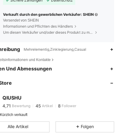
Sichere Zahlungen
Datenschutz
Verkauft durch den gewerblichen Verkäufer: SHEIN
Versendet von SHEIN
Informationen und Pflichten des Händlers
Um diesen Verkäufer und/oder dieses Produkt zu melden
hreibung
Mehrelementig,Zinklegierung,Casual
eitsinformationen und Kontakte
en Und Abmessungen
Store
QIUSHU
4,71
45
8
Bewertung
Artikel
Follower
d***h
ist
Vor 7 Stunden
gefolgt
Kürzlich verkauft
Alle Artikel
Folgen