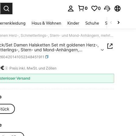
0
0
ess Enter to select.
errenkleidung
Haus & Wohnen
Kinder
Schuhe
Schmuck & Acces
10 Stück/Set Damen Halsketten Set mit goldenen Herz-, Schmetterlings-, Stern- und Mond-Anhängern, mehrlagige Choker Halsketten, modisch minimalistisch elegant vielseitig für Alltag, Party, Urlaub, Geschenk
ck/Set Damen Halsketten Set mit goldenen Herz-,
terlings-, Stern- und Mond-Anhängern,
gige Choker Halsketten, modisch minimalistisch
j260420141052348451911
t vielseitig für Alltag, Party, Urlaub, Geschenk
9€
ICE AND AVAILABILITY
Preis inkl. MwSt. und Zöllen
stenloser Versand
p
Stück
e