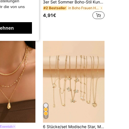
nstellungen
3er Set Sommer Boho-Stil Kunstperlen Muschel Anhänger Mehrschichtig Stapelbare Halskette, geeignet für Frauen Strandurlaub und tägliches Tragen, Küstenstil
amour
ir die von uns
TuEzra 1 Stück modischer bunter Kristall-Quasten-Anhänger Y-Halskette, einzigartige Schlüsselbein-Kette
in Boho Frauen Halsketten
#2 Bestseller
in Zink-Legierung Frauen Anhänger Halsketten
4,91€
lehnen
5
6 Stücke/set Modische Star, Moon, Faux Perle, Herzen & Schmetterling Anhänger Halskette
Essentials