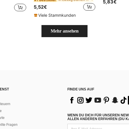
5,83€
5,52€
Viele Stammkunden
Mehr ansehen
ENST
FINDE UNS AUF
teuern
e
WENN DU DICH FÜR UNSEREN NEW
rte
ALLEN ANDEREN ERFAHREN (DU KA
ellte Fragen