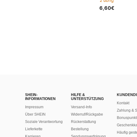
2 übrig
6,60€
SHEIN-
HILFE &
KUNDENDI
INFORMATIONEN
UNTERSTÜTZUNG
Kontakt
Impressum
Versand-Info
Zahlung & S
Über SHEIN
Widerruf/Rückgabe
Bonuspunkt
Soziale Verantwortung
Rückerstattung
Geschenkka
Lieferkette
Bestellung
Häufig gest
Karrieren
Sendungsverfolgung