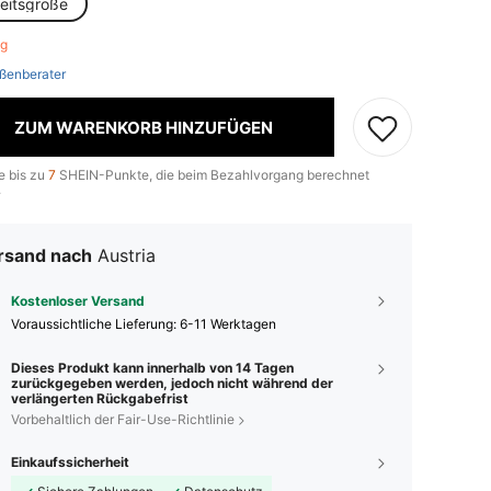
heitsgröße
rig
ßenberater
ZUM WARENKORB HINZUFÜGEN
e bis zu
7
SHEIN-Punkte, die beim Bezahlvorgang berechnet
.
rsand nach
Austria
Kostenloser Versand
Voraussichtliche Lieferung:
6-11 Werktagen
Dieses Produkt kann innerhalb von 14 Tagen
zurückgegeben werden, jedoch nicht während der
verlängerten Rückgabefrist
Vorbehaltlich der Fair-Use-Richtlinie
Einkaufssicherheit