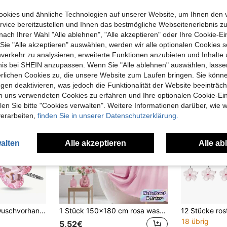
okies und ähnliche Technologien auf unserer Website, um Ihnen den 
vice bereitzustellen und Ihnen das bestmögliche Webseitenerlebnis zu
nach Ihrer Wahl "Alle ablehnen", "Alle akzeptieren" oder Ihre Cookie-Ei
uch Angeschaut
e "Alle akzeptieren" auswählen, werden wir alle optionalen Cookies s
nverkehr zu analysieren, erweiterte Funktionen anzubieten und Inhalte
bnis bei SHEIN anzupassen. Wenn Sie "Alle ablehnen" auswählen, lassen
erlichen Cookies zu, die unsere Website zum Laufen bringen. Sie könne
gen deaktivieren, was jedoch die Funktionalität der Website beeinträc
n uns verwendeten Cookies zu erfahren und Ihre optionalen Cookie-Ei
n Sie bitte "Cookies verwalten". Weitere Informationen darüber, wie w
verarbeiten,
finden Sie in unserer Datenschutzerklärung.
alten
Alle akzeptieren
Alle ab
12 Stücke PMMA Duschvorhang Haken, kreative herzförmige Duschvorhang Ringe für Badezimmer Heim Badezimmer Dekoration Herbstdekoration Badezimmer Accessoires Rückkehr zur Schule
1 Stück 150x180 cm rosa wasserdichter und schimmelresistenter Duschvorhang, hochwertige maschinenwaschbare Stoffe für Badezimmer, Balkon, Raumtrennung, Fensterdekor, moderne Wohnung, Hotel, Badezimmer-Essentials, wasserdichter Vorhang
18 übrig
5,52€