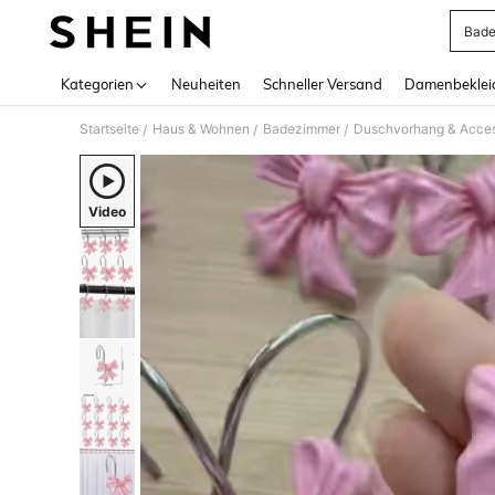
Bade
Use up 
Kategorien
Neuheiten
Schneller Versand
Damenbeklei
Startseite
Haus & Wohnen
Badezimmer
Duschvorhang & Acces
/
/
/
Video