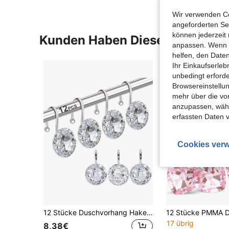
Wir verwenden Co
angeforderten Ser
können jederzeit 
Kunden Haben Diese Artikel A
anpassen. Wenn Si
helfen, den Date
Ihr Einkaufserle
unbedingt erford
Browsereinstellun
mehr über die vo
anzupassen, wähle
erfassten Daten 
Cookies verw
12 Stücke Duschvorhang Haken Ringe für Badezimmer, Edelstahl Rost resistent dekorativ Strassstein, Duschvorhang Ringe Kleiderbügel für Duschvorhang, Kleidung, Handtücher
17 übrig
8,38€