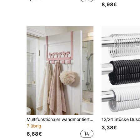
8,98€
Multifunktionaler wandmontierter süßer rosa Schleifen-Türhaken - Bohrloser rosa Schleifen-Handtuchhaken, Schwerlast-Handtuchhalter, süße Raumdekoration, Küchen-Schürzen-Aufbewahrungsständer
7 übrig
3,38€
6,68€