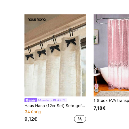
madeby BLANC
Haus Hana (12er Set) Sehr gefragter Duschvorhang-Haken aus Zinklegierung in Schleifenform, dekorative Vorhang-Haken, elegante Zinklegierung Schleifenduschvorhang-Haken - dekorative Vorhangösen für Badezimmer & Fenstervorhänge, rostfreie Luxus-Hardware Herbstdekoration Badezimmerdekoration, sehr geeignet für Küchen, Wohnzimmer, Büros und verschiedene Wandbereiche, vielseitig einsetzbare dekorative Duschvorhang-Haken, Fenstervorhang-Haken, Heimdekoration und Haushaltsbedarf.
7,18€
34 übrig
9,12€