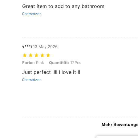
Great item to add to any bathroom
übersetzen
v***i
13 May,2026
Farbe: Pink, Quantität: 12Pcs
Farbe:
Pink
Quantität:
12Pcs
Just perfect !!!! I love it !!
übersetzen
Mehr Bewertung