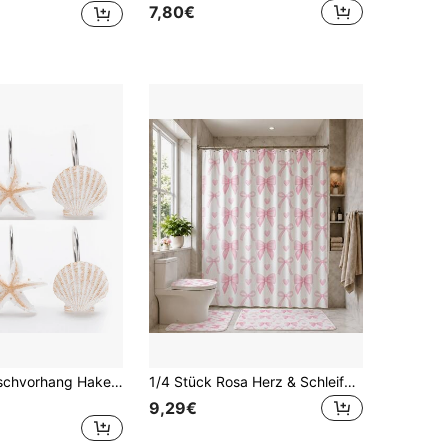
7,80€
12 Stücke Duschvorhang Haken im Ozean-Stil mit Seestern, Muschel und Muscheldesign, einfach zu installieren, geeignet für Badezimmer, Schlafzimmer, Wohnzimmer Badezimmer Dekoration, Herbstdekoration, Badezimmer Accessoires, Schulanfang
1/4 Stück Rosa Herz & Schleife Badezimmer Set, beinhaltet Duschvorhang, Badematte, U-förmiger Toilettensitzabdeckung, Toilettendeckelabdeckung, wasserdicht, Duschvorhang, modischer Vorhang, moderne Badezimmer Aufteilung, ohne Bohren erforderlich, Polyester, maschinenwaschbar Badezimmer Dekoration
9,29€