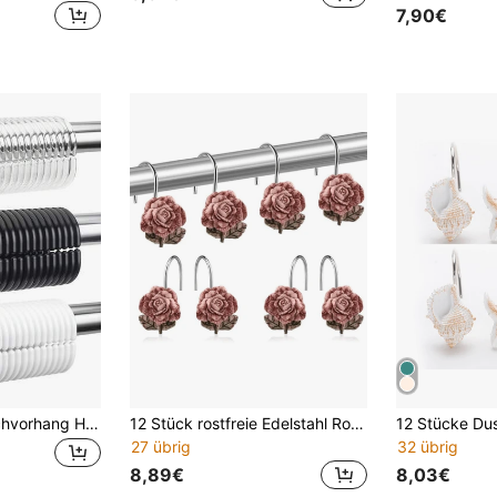
7,90€
12/24 Stücke Duschvorhang Haken Ringe, Kunststoff Duschvorhang Ringe, Vorhang Haken für Badezimmer Duschstange, Duschvorhang Haken Ringe Schlaufen für Badezimmer Heimdekoration, Herbstdekoration, Badezimmer Accessoires, Schulanfang
12 Stück rostfreie Edelstahl Rosen Blumen Dekorative Duschvorhang Haken mit Harz, geeignet für Badezimmer, Kinderzimmer, Schlafzimmer, Wohnzimmer
27 übrig
32 übrig
8,89€
8,03€