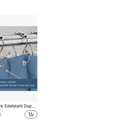
Doppelringe, geeignet für Duschvorhänge und -auskleidungen, Badezimmer Duschvorhang Set, Badezimmer Vorhänge, Badezimmer Zubehör, Duschvorhang Haken, Badezimmer Dekoration
€