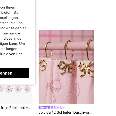
von Ihnen
 bieten. Sie
nstellungen
etzen, die uns
 und Anzeigen an
 Sie nur die
n diese in den
htigen kann. Um
nstellungen
ir die von uns
lehnen
12 Stücke rostfreie Edelstahl Harz Rosa Kirschblüten Duschvorhang Haken, kreative duftende ewige Orchidee Kirschblüten dekorative Duschvorhang Haken, weiße und rosa Duschvorhang Haken Badezimmer Dekor Accessoires
Joivida
Joivida 12 Schleifen Duschvorhanghaken, rostfreie Zinklegierung Vorhangringe, dekoratives Schleifenform Design Vorhanghaken, rostfrei, verwendet für S-förmige Haken in Badezimmern, Schlafzimmern, Wohnzimmern, Heimdekoration, Feiertagspartys, Hotels, Heimdekoration, Vorhang Duschvorhanghaken, Hotel Heimdekoration Restaurant dekorative Hakenringe