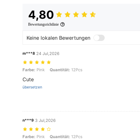
4,80
Bewertungsrichtlinie
Keine lokalen Bewertungen
m***8
24 Jul,2026
Farbe: Pink, Quantität: 12Pcs
Farbe:
Pink
Quantität:
12Pcs
Cute
übersetzen
n***9
3 Jul,2026
Farbe: Pink, Quantität: 12Pcs
Farbe:
Pink
Quantität:
12Pcs