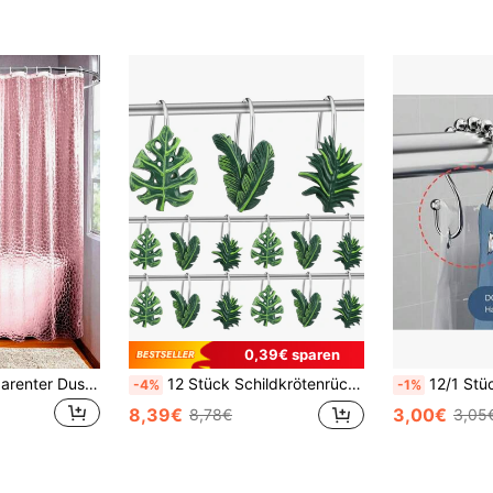
0,39€ sparen
1 Stück EVA transparenter Duschvorhang, 3D Wasserwürfel geprägter asymmetrischer Stil, rosa transparent, verschiedene Größen, ohne Haken, Badezimmer Dekoration
12 Stück Schildkrötenrücken-Blatt Duschvorhanghaken, rostfreier Edelstahl, handbemalte Harz-Haken in hawaiianischem tropischem Palmenblatt-Design, dekorative Duschvorhangringe, Badezimmerzubehör, Duschvorhangzubehör, Badezimmerdekoration, dekorative Vorhanghaken für Zuhause
12/1 Stück Edelstahl Doppel-Rollen-Haken, geeignet für Badezimmer - rostfrei, glatt gleitende 
-4%
-1%
8,39€
3,00€
8,78€
3,05