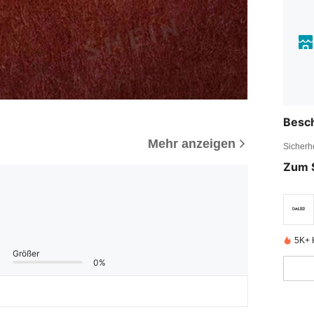
Besc
Mehr anzeigen
Sicherh
Zum 
5K+ K
Größer
0%