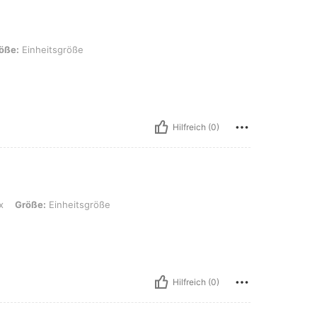
größe
öße:
Einheitsgröße
Hilfreich (0)
nheitsgröße
x
Größe:
Einheitsgröße
Hilfreich (0)