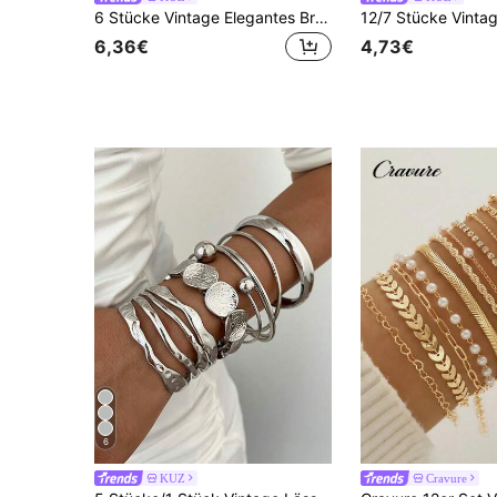
6 Stücke Vintage Elegantes Breites Metall Armreif Set, geeignet für den täglichen Gebrauch, Geschenk
6,36€
4,73€
6
KUZ
Cravure