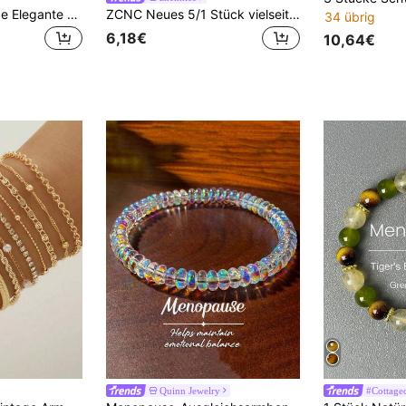
12/7 Stücke Vintage Elegante Breite Armreifen aus Metall Eisenblech mit runden Perlen Elastisch Geeignet für Frauen Alltag, Party, Urlaub, Mehrere Anlässe, Geschenk
ZCNC Neues 5/1 Stück vielseitiges minimalistisches modisches elegantes luxuriöses sternenartiges funkelndes Armband für Frauen, hochwertiges Titanstahl Armband
34 übrig
6,18€
10,64€
Quinn Jewelry
#Cottage