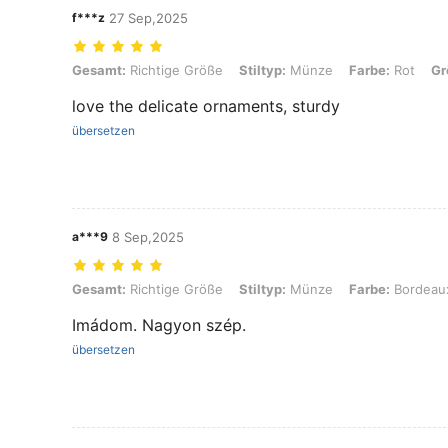
f***z
27 Sep,2025
Gesamt: Richtige Größe, Stiltyp: Münze, Farbe: Rot, Größe: Einheits
Gesamt:
Richtige Größe
Stiltyp:
Münze
Farbe:
Rot
Gr
love the delicate ornaments, sturdy
übersetzen
a***9
8 Sep,2025
Gesamt: Richtige Größe, Stiltyp: Münze, Farbe: Bordeaux, Größe: Ei
Gesamt:
Richtige Größe
Stiltyp:
Münze
Farbe:
Bordeau
Imádom. Nagyon szép.
übersetzen