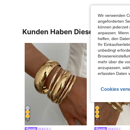
Wir verwenden Co
angeforderten Ser
können jederzeit 
Kunden Haben Diese Artikel A
anpassen. Wenn Si
helfen, den Date
Ihr Einkaufserle
unbedingt erford
Browsereinstellun
mehr über die vo
anzupassen, wähle
erfassten Daten 
Cookies verw
21
32
KUZ
KUZ