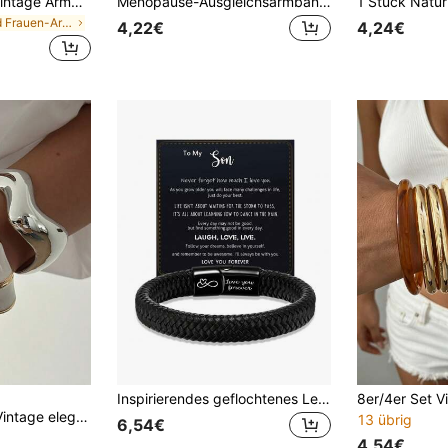
Cravure 12er Set Vintage Armbänder mit flacher Schlangenkette, Boxkette, Perlen, Twist, Strass, Cut Out Herz und Wellenkette, Punk-Metallschmuck für Damen
Menopause-Ausgleichsarmband, Menopause-Armreif, Elastisches Kordel-Schmuckstück, hilft dabei, das emotionale Gleichgewicht zu bewahren
in Gold Frauen-Armband-Sets
4,22€
4,24€
Inspirierendes geflochtenes Lederarmband, Geschenk von Vater & Mutter, erinnere dich, dass du mutig bist, verstellbar, geeignet für Teenager-Jungen, Weihnachtsgeschenk für Sohn
3 Stücke/1 Stück Vintage eleganter lässiger böhmischer Stil Damen Silber CCB offenes Armband und weißes Acryl Metall Armreif, geeignet für den täglichen Gebrauch von Frauen, Partys, Urlaub, stapelbar, Geschenk
13 übrig
6,54€
4,54€