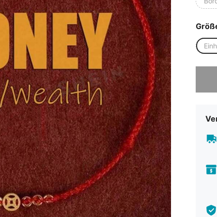
Bor
Größ
Ein
Sorry, d
Ve