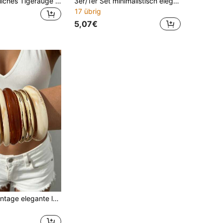
1 Stück Natürliches Tigerauge 8mm & handgefertigtes Kristall Perlen Jade Heilarmband für Frauen in den Wechseljahren
3er/1er Set minimalistisch elegant lässiger Stil Damen rosa asymmetrisches Acryl Armband Set Armreif Kombination geeignet für Frauen kann einzeln oder gestapelt getragen werden geeignet für Alltag Outfit Urlaub und Party Hochzeitsanlässe Muttertagsgeschenk
17 übrig
5,07€
8er/4er Set Vintage elegante lässige schlichte Metall-Eisenblech-Armbänder und Acryl-Armreifen, geeignet für den täglichen Gebrauch, Partys, Urlaub und verschiedene Anlässe für Frauen, Geschenk