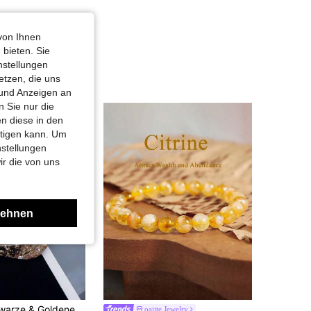
von Ihnen
 bieten. Sie
nstellungen
etzen, die uns
 und Anzeigen an
 Sie nur die
n diese in den
htigen kann. Um
nstellungen
ir die von uns
lehnen
3 Stücke Schwarze & Goldene Acryl Armbänder, geeignet für den täglichen Gebrauch und Urlaub
oaiite Jewelry