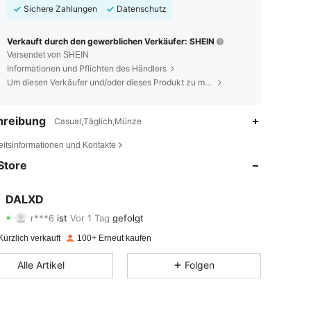
Sichere Zahlungen
Datenschutz
Verkauft durch den gewerblichen Verkäufer: SHEIN
Versendet von SHEIN
Informationen und Pflichten des Händlers
Um diesen Verkäufer und/oder dieses Produkt zu melden
hreibung
Casual,Täglich,Münze
4,80
66
158
eitsinformationen und Kontakte
4,80
66
158
Store
4,80
66
158
DALXD
r***6
ist
Vor 1 Tag
gefolgt
4,80
66
158
Bewertung
Artikel
Follower
ürzlich verkauft
100+ Erneut kaufen
4,80
66
158
Alle Artikel
Folgen
4,80
66
158