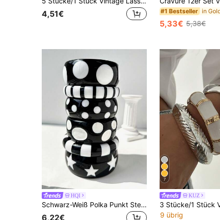
5 Stücke/1 Stück Vintage Lässig Punk Stil Damen Silber Metall Asymmetrisch Runde Scheibe Gehämmert Und Cut Out Glatte Oberfläche Armband, Geeignet Für Täglichen Gebrauch, Party, Zusammenkunft Und Sommerurlaub, Geschenk
#1 Bestseller
4,51€
5,33€
5,38€
7
HQI
KUZ
Schwarz-Weiß Polka Punkt Stern Kontrast Farbe Armband, Y2K minimalistischer Millennium Stil Schmuck, modisches Lässig Damen Accessoire
9 übrig
6,22€