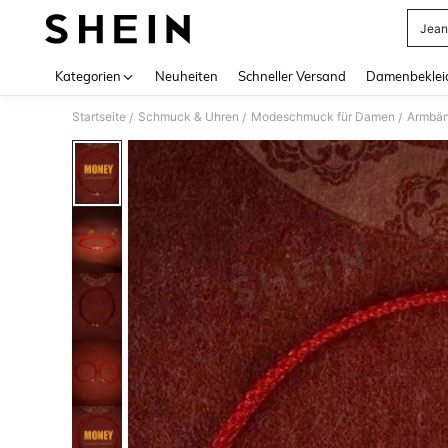
Jean
Use up 
Kategorien
Neuheiten
Schneller Versand
Damenbeklei
Startseite
Schmuck & Uhren
Modeschmuck für Damen
Armbän
/
/
/