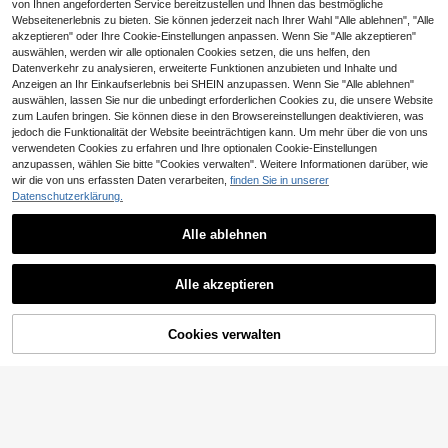
von Ihnen angeforderten Service bereitzustellen und Ihnen das bestmögliche
Webseitenerlebnis zu bieten. Sie können jederzeit nach Ihrer Wahl "Alle ablehnen", "Alle
akzeptieren" oder Ihre Cookie-Einstellungen anpassen. Wenn Sie "Alle akzeptieren"
auswählen, werden wir alle optionalen Cookies setzen, die uns helfen, den
Datenverkehr zu analysieren, erweiterte Funktionen anzubieten und Inhalte und
Anzeigen an Ihr Einkaufserlebnis bei SHEIN anzupassen. Wenn Sie "Alle ablehnen"
auswählen, lassen Sie nur die unbedingt erforderlichen Cookies zu, die unsere Website
zum Laufen bringen. Sie können diese in den Browsereinstellungen deaktivieren, was
Nail Art Stempel Platte, Anfänger fr
6
eundliche Nageldekorations Vorlag
jedoch die Funktionalität der Website beeinträchtigen kann. Um mehr über die von uns
,54€
e, Spitze, Blumen, Linien Design Tr
verwendeten Cookies zu erfahren und Ihre optionalen Cookie-Einstellungen
Ähnliche vorrätige Artikel anzeigen
Alle ansehen
ansfer Stempel Vorlage, Nagellack
anzupassen, wählen Sie bitte "Cookies verwalten". Weitere Informationen darüber, wie
Stempel Form, Nail Art Stempel Vorl
wir die von uns erfassten Daten verarbeiten,
finden Sie in unserer
3D Maniküre Form für DIY Charms,
Nagelkunst Tool Kit 2.3 - Klares Sili
age, transparenter Transfer Silikon
3
Punk Hasen Nagel Form, lusige Sc
Datenschutzerklärung.
3
kon Nail Stamping Platte und Scha
Stempel, Nail Art Werkzeuge
,96€
Nagelkunst Stempelstift, unive
,28€
NEW
hleife Herz süßer Hase, transparent
ber Set für DIY Nail Dekoration mit f
3
rsell für Zuhause, Nagelstudio, Fuß
,38€
e Werkzeuge für Heim Y2K Nail Cra
ranzösischer Maniküre Stempeln u
massage Studio, austauschbare Sili
Alle ablehnen
fts
nd Nagellack Transfer Druck
konspitze, Blumen Schmetterling H
erz-förmige Vorlage, DIY Nagelkuns
t, geeignet für Anfänger
Alle akzeptieren
Sorry, dieses Produkt ist ausverkauft.
Cookies verwalten
AUSVERKAUFT
8