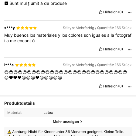
Sunt
mul
ț
umit
ă
de
produse
Hilfreich
(0)
s***y
Stiltyp: Mehrfarbig / Quantität: 166 Stück
Muy
buenos
los
materiales
y
los
colores
son
iguales
a
la
fotograf
í
a
me
encant
ó
Hilfreich
(0)
i***e
Stiltyp: Mehrfarbig / Quantität: 166 Stück
😍😍😍😍😍😍😍😍😍😍😍😍😍😍😍😍😍😍😍😍😍😍😍😍😍😍😍
😍❤️❤️❤️😍😍😍❤️😍😍😍😍😍
Hilfreich
(0)
Produktdetails
Material:
Latex
Mehr anzeigen
Achtung. Nicht für Kinder unter 36 Monaten geeignet. Kleine Teile.