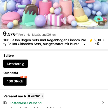
1/6
9
,57€
Preis inkl. MwSt. und Zöllen
166 Ballon Bogen Sets und Regenbogen Einhorn Par
5,00
ty Ballon Girlanden Sets, ausgestattet mit bunte
(4)
n Candy Macaron Ballons. Sehr geeignet für Ge
schenkpartys, Geburtstagsfeiern, Hochzeiten, Brau
tduschen, Junggesellenabschiede, Geschlechteroff
Stiltyp
enbarungspartys und Geburtstagsdekoration.
Mehrfarbig
Quantität
6 left
166 Stück
Versand nach
Austria
Kostenloser Versand