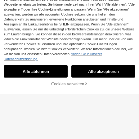
Webseitenerlebnis zu bieten. Sie können jederzeit nach Ihrer Wahl "Alle ablehnen", "Alle
akzeptieren" oder Ihre Cookie-Einstellungen anpassen. Wenn Sie "Alle akzeptieren"
auswählen, werden wir alle optionalen Cookies setzen, die uns helfen, den
Datenverkehr zu analysieren, erweiterte Funktionen anzubieten und Inhalte und
Anzeigen an Ihr Einkaufserlebnis bei SHEIN anzupassen. Wenn Sie "Alle ablehnen"
auswählen, lassen Sie nur die unbedingt erforderlichen Cookies zu, die unsere Website
zum Laufen bringen. Sie können diese in den Browsereinstellungen deaktivieren, was
jedoch die Funktionalität der Website beeinträchtigen kann. Um mehr über die von uns
114 Stücke Regenbogen-Themen B
139 Stücke Rosa Schleife Ballon Bo
verwendeten Cookies zu erfahren und Ihre optionalen Cookie-Einstellungen
allon Girlande Bogen Set, inklusive
gen Set mit rosa, weißen und klaren
36 übrig
7
anzupassen, wählen Sie bitte "Cookies verwalten". Weitere Informationen darüber, wie
,59€
7,60€
Makronen in Pink, Blau, Lila, Gelb,
Ballons für Baby-Dusche, Braut, Ho
wir die von uns erfassten Daten verarbeiten,
finden Sie in unserer
8
Orange, Grün Latex Ballons, perfekt
chzeit, Geburtstags-Party Dekorati
,63€
Datenschutzerklärung.
für Geburtstagsfeiern, Baby-Dusch
onen
en, Geschlechts-Enthüllungen, Heir
atsanträge, Hochzeitsdekoration, Ei
Alle ablehnen
Alle akzeptieren
nhorn-Themen Party Dekoration.
Cookies verwalten
ZUM WARENKORB HINZUFÜGEN
139 Stück rosa Donut Luftballons &