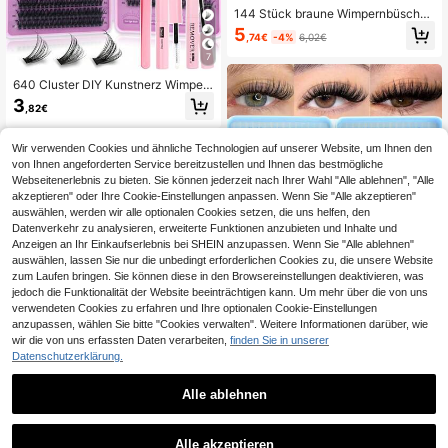
144 Stück braune Wimpernbüschel,
flauschige Anime Einzelwimpern, C
5
,74€
-4%
6,02€
artoon Wimpern mit spitzen Enden,
braune Wimpern mit spitzen Enden,
7
C-Curl 8-16mm Wimpernbüschel
640 Cluster DIY Kunstnerz Wimper
ncluster, D-Curl, dicht & flauschig, 8
3
,82€
-16mm gemischte Länge, auffälliger
Effekt, geeignet für verschiedene M
ake-up-Looks. Kleber, Entferner, Pi
Wir verwenden Cookies und ähnliche Technologien auf unserer Website, um Ihnen den
nzette können je nach Bedarf ausg
von Ihnen angeforderten Service bereitzustellen und Ihnen das bestmögliche
ewählt werden. Leicht & wiederver
Webseitenerlebnis zu bieten. Sie können jederzeit nach Ihrer Wahl "Alle ablehnen", "Alle
wendbar, hohe Preis-Leistung, geei
gnet für Anfänger, anwendbar für m
akzeptieren" oder Ihre Cookie-Einstellungen anpassen. Wenn Sie "Alle akzeptieren"
ehrere Anlässe, Alltagstragen
auswählen, werden wir alle optionalen Cookies setzen, die uns helfen, den
Datenverkehr zu analysieren, erweiterte Funktionen anzubieten und Inhalte und
Anzeigen an Ihr Einkaufserlebnis bei SHEIN anzupassen. Wenn Sie "Alle ablehnen"
auswählen, lassen Sie nur die unbedingt erforderlichen Cookies zu, die unsere Website
zum Laufen bringen. Sie können diese in den Browsereinstellungen deaktivieren, was
jedoch die Funktionalität der Website beeinträchtigen kann. Um mehr über die von uns
verwendeten Cookies zu erfahren und Ihre optionalen Cookie-Einstellungen
anzupassen, wählen Sie bitte "Cookies verwalten". Weitere Informationen darüber, wie
7
wir die von uns erfassten Daten verarbeiten,
finden Sie in unserer
Datenschutzerklärung.
640 Stück D-Curl Kunstnerz-Wimp
ern, voluminös & voll, leicht & , groß
6
,83€
es Einzelwimpern-Set, kann mit Kle
Alle ablehnen
ber, Entferner, Pinzette nach Bedarf
21
kombiniert werden, weiche gemisc
hte Stil Wimpern, erzeugen 3D-dim
Asiteo 120 Stück D-Curl gemischte
Alle akzeptieren
ensionales Augen-Make-up, zart