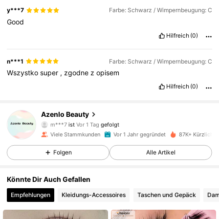
y***7
Farbe: Schwarz / Wimpernbeugung: C
Good
Hilfreich
(0)
n***1
Farbe: Schwarz / Wimpernbeugung: C
Wszystko
super
,
zgodne
z
opisem
Hilfreich
(0)
4.2K Follower
4,90
Azenlo Beauty
m***7
ist
Vor 1 Tag
gefolgt
Viele Stammkunden
Vor 1 Jahr gegründet
87K+ Kürzlich v
4.2K Follower
4,90
Folgen
Alle Artikel
4.2K Follower
4,90
Könnte Dir Auch Gefallen
Empfehlungen
Kleidungs-Accessoires
Taschen und Gepäck
Dam
4.2K Follower
4,90