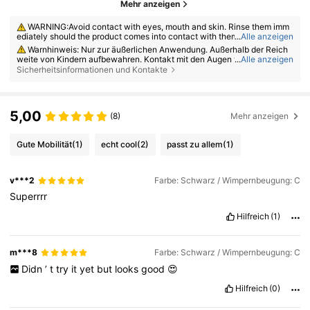
Mehr anzeigen
WARNING:Avoid contact with eyes, mouth and skin. Rinse them imm
ediately should the product comes into contact with them. If there is an
...
Alle anzeigen
y incident, contact the poison center immediately
Warnhinweis: Nur zur äußerlichen Anwendung. Außerhalb der Reich
weite von Kindern aufbewahren. Kontakt mit den Augen vermeiden. Nic
...
Alle anzeigen
ht auf verletzter oder gereizter Haut anwenden. Bei Hautreizungen die
Sicherheitsinformationen und Kontakte
Anwendung abbrechen.
5,00
(8)
Mehr anzeigen
Gute Mobilität
(1)
echt cool
(2)
passt zu allem
(1)
v***2
Farbe: Schwarz / Wimpernbeugung: C
Superrrr
Hilfreich
(1)
m***8
Farbe: Schwarz / Wimpernbeugung: C
Didn
’
t
try
it
yet
but
looks
good
😍
Hilfreich
(0)