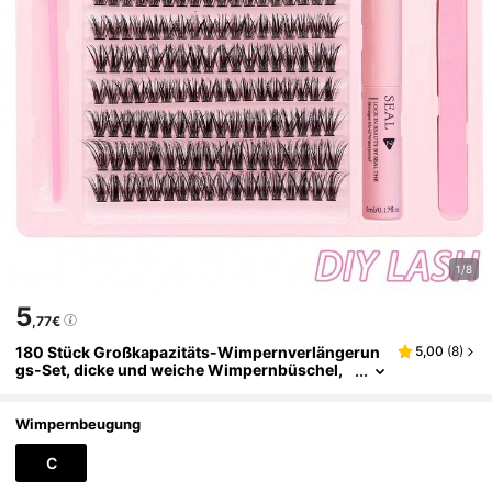
1/8
5
,77€
180 Stück Großkapazitäts-Wimpernverlängerun
5,00
(
8
)
gs-Set, dicke und weiche Wimpernbüschel,
Wimpernverlängerungs-Kleber, Wimpernpin
zette, Wimpernbürste Make-up-Werkzeug, flaus
chige C-Roll-Locken 10-16mm gemischte Wimpe
Wimpernbeugung
rnbüschel, natürliche und realistische künstliche
Wimpern
C