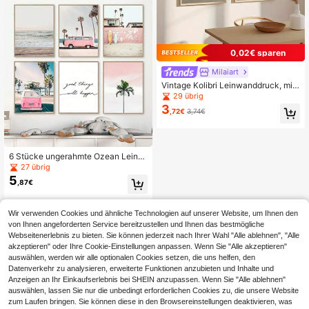
es Tier-Cartoon-Wandkunst-Poste
r, gruselige Bauernhaus-Herbstdek
oration, ohne Rahmen
0,02€ sparen
Milaiart
Vintage Kolibri Leinwanddruck, mini
malistischer Stil, perfektes Poster u
29 übrig
nd Wandkunst zur Dekoration von L
3
,72€
3,74€
andhäusern, auch geeignet für mod
erne Apartments, Wohnzimmer und
Schlafzimmer, mit Rahmen erhältlic
h
6 Stücke ungerahmte Ozean Leinw
and Wandkunst Poster, Rosa Bus M
27 übrig
alerei Drucke, lebendige Sommer N
5
,87€
ordische Heimdekoration, ungerah
mte Wandkunst Gemälde, Heimdek
oration, Poster Kunst Geschenke, S
trand Abschluss Küstendekoration
Wir verwenden Cookies und ähnliche Technologien auf unserer Website, um Ihnen den
von Ihnen angeforderten Service bereitzustellen und Ihnen das bestmögliche
Webseitenerlebnis zu bieten. Sie können jederzeit nach Ihrer Wahl "Alle ablehnen", "Alle
akzeptieren" oder Ihre Cookie-Einstellungen anpassen. Wenn Sie "Alle akzeptieren"
auswählen, werden wir alle optionalen Cookies setzen, die uns helfen, den
Datenverkehr zu analysieren, erweiterte Funktionen anzubieten und Inhalte und
Anzeigen an Ihr Einkaufserlebnis bei SHEIN anzupassen. Wenn Sie "Alle ablehnen"
auswählen, lassen Sie nur die unbedingt erforderlichen Cookies zu, die unsere Website
zum Laufen bringen. Sie können diese in den Browsereinstellungen deaktivieren, was