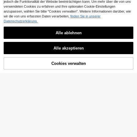
jedoch die Funktionalität der Website beeinträchtigen kann. Um mehr über die von uns
verwendeten Cookies zu erfahren und Ihre optionalen Cookie-Einstellungen
anzupassen, wählen Sie bitte "Cookies verwalten". Weitere Informationen darüber, wie
wir die von uns erfassten Daten verarbeiten,
finden Sie in unserer
Datenschutzerklärung.
Alle ablehnen
Alle akzeptieren
Cookies verwalten
ZUM WARENKORB HINZUFÜGEN