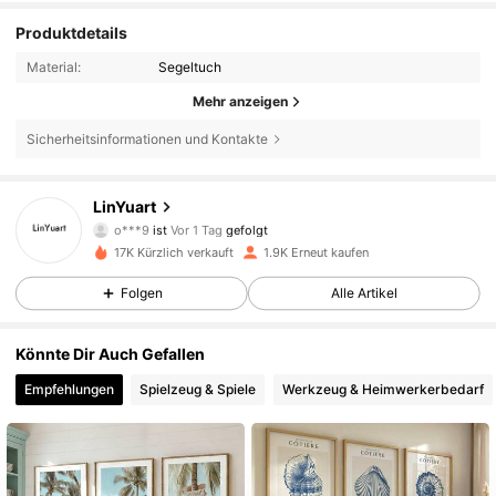
Produktdetails
Material:
Segeltuch
Mehr anzeigen
Sicherheitsinformationen und Kontakte
634 Follower
4,83
LinYuart
o***9
ist
Vor 1 Tag
gefolgt
j***3
ist am Durchsuchen
634 Follower
4,83
17K Kürzlich verkauft
1.9K Erneut kaufen
Folgen
Alle Artikel
634 Follower
4,83
Könnte Dir Auch Gefallen
Empfehlungen
Spielzeug & Spiele
Werkzeug & Heimwerkerbedarf
634 Follower
4,83
634 Follower
4,83