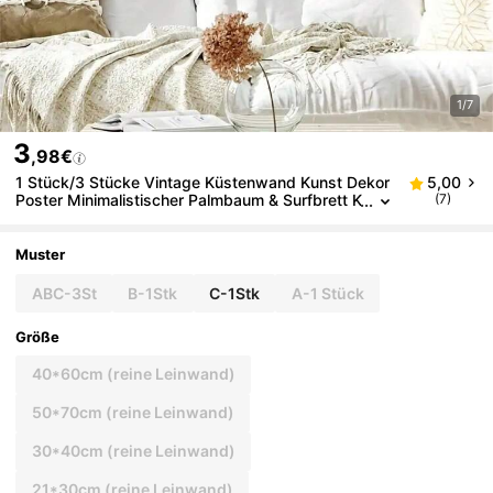
1/7
3
,98€
1 Stück/3 Stücke Vintage Küstenwand Kunst Dekor
5,00
Poster Minimalistischer Palmbaum & Surfbrett K
(7)
üsten Landschaft Leinwanddrucke Mode Gemä
lde für Wohnzimmer Schlafzimmer Büro Studentenw
ohnheim Wandhintergrund Design Bild mit optionale
Muster
m Rahmen, Wandkunst mit Rahmen
ABC-3St
B-1Stk
C-1Stk
A-1 Stück
Größe
40*60cm (reine Leinwand)
50*70cm (reine Leinwand)
30*40cm (reine Leinwand)
21*30cm (reine Leinwand)