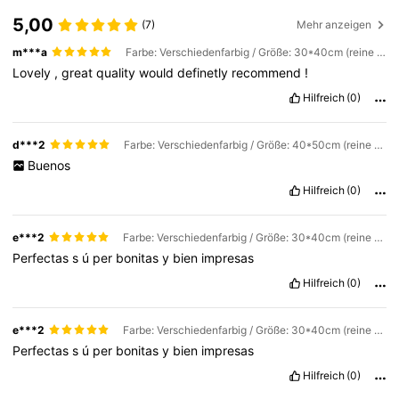
5,00
(7)
Mehr anzeigen
m***a
Farbe: Verschiedenfarbig / Größe: 30*40cm (reine Leinwand) / Muster: C-1Stk
Lovely
,
great
quality
would
definetly
recommend
!
Hilfreich
(0)
d***2
Farbe: Verschiedenfarbig / Größe: 40*50cm (reine Leinwand) / Muster: ABC-3St
Buenos
Hilfreich
(0)
e***2
Farbe: Verschiedenfarbig / Größe: 30*40cm (reine Leinwand) / Muster: B-1Stk
Perfectas
s
ú
per
bonitas
y
bien
impresas
Hilfreich
(0)
e***2
Farbe: Verschiedenfarbig / Größe: 30*40cm (reine Leinwand) / Muster: C-1Stk
Perfectas
s
ú
per
bonitas
y
bien
impresas
Hilfreich
(0)