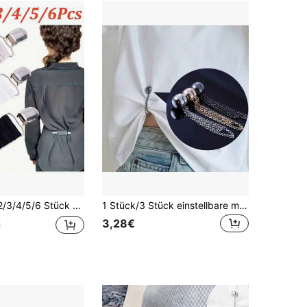
stische Kleiderclips zum Straffen von Kleidern, Cardigan-Ausschnittsclips, Hemdenclips und Rückentaillierungsriemen
1 Stück/3 Stück einstellbare magnetische Hosen- und Manschetten-Clips - langanhaltend Legierung, abnehmbare Saum-Clips geeignet für Hosen und T-Shirts, magnetische Hosensaum-Clips können Hosenlänge ohne Nähen verkürzen, starker Magnetclip für Outdoor-Aktivitäten, Urlaub, Reisen, Outfit-Accessoires und als Geschenk
3,28€
€