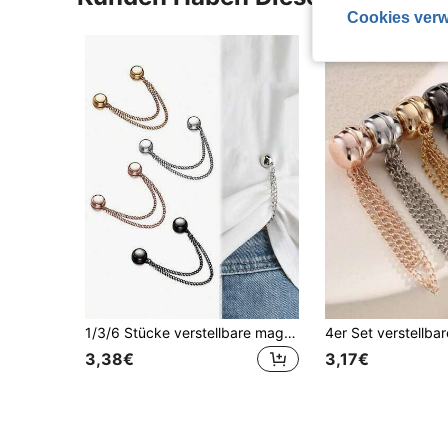
Cookies verw
1/3/6 Stücke verstellbare magnetische Hosenbein- und Ärmelclips, langanhaltend Legierung, abnehmbar, geeignet für Hosen und T-Shirts, ohne Nähen Hosenlänge verkürzen
3,38€
3,17€