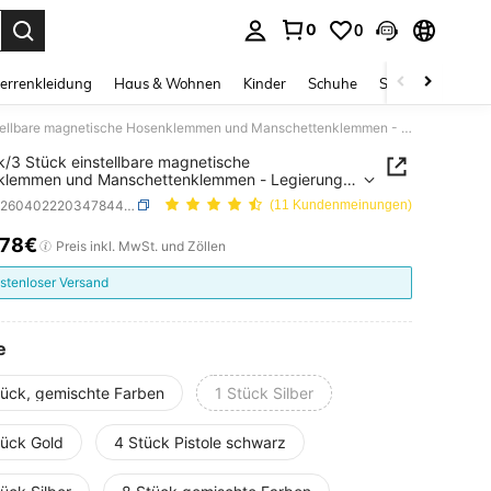
0
0
ess Enter to select.
errenkleidung
Haus & Wohnen
Kinder
Schuhe
Schmuck & Acces
1 Stück/3 Stück einstellbare magnetische Hosenklemmen und Manschettenklemmen - Legierung, abnehmbare Saum-Clips für Hosen und T-Shirts, magnetische Hosensaum-Clips zum Verkürzen der Hosenlänge ohne Nähen, starke magnetische Schnappclips
k/3 Stück einstellbare magnetische
klemmen und Manschettenklemmen - Legierung,
bare Saum-Clips für Hosen und T-Shirts,
SKU: sc260402220347844456984
(11 Kundenmeinungen)
ische Hosensaum-Clips zum Verkürzen der
änge ohne Nähen, starke magnetische
,78€
ICE AND AVAILABILITY
Preis inkl. MwSt. und Zöllen
ppclips
stenloser Versand
e
tück, gemischte Farben
1 Stück Silber
tück Gold
4 Stück Pistole schwarz