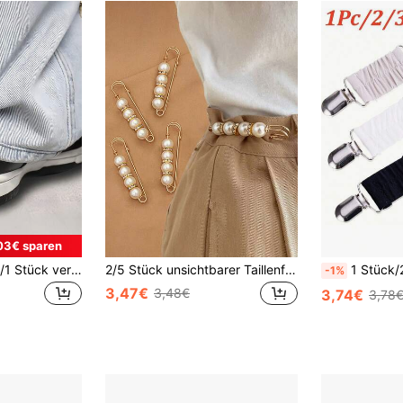
03€ sparen
4 Stücke/3 Stücke/1 Stück verstellbare magnetische Hosenclips und Ärmelclips - aus strapazierfähigem Legierungsmaterial, abnehmbare Manschettenclips, geeignet für Hosen und T-Shirts, magnetische Saumclips, Hosenlänge ohne Nähen verkürzen, starker magnetischer Clipverschluss
2/5 Stück unsichtbarer Taillenformer, rutschfester und unauffälliger Taillenformer für die Schule
1 Stück/2/3/4/5/6 Stück neues Kleid Taillierungs-Clip-Set, ela
-1%
3,47€
3,48€
3,74€
3,78