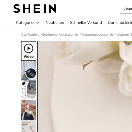
Jean
Use up 
Kategorien
Neuheiten
Schneller Versand
Damenbeklei
Startseite
Kleidungs-Accessoires
Damenaccessoires
Damen Gü
/
/
/
Video