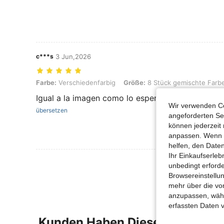
c***s
3 Jun,2026
Farbe: Verschiedenfarbig, Größe: 8 Stück gemischte Farben
Farbe:
Verschiedenfarbig
Größe:
8 Stück gemischte Farb
Igual a la imagen como lo esperado 🤩🤩🤩
Wir verwenden Co
übersetzen
angeforderten Ser
können jederzeit 
anpassen. Wenn Si
helfen, den Date
Ihr Einkaufserle
Mehr Bewertung
unbedingt erford
Browsereinstellun
mehr über die vo
anzupassen, wähle
erfassten Daten 
Kunden Haben Diese Artikel A