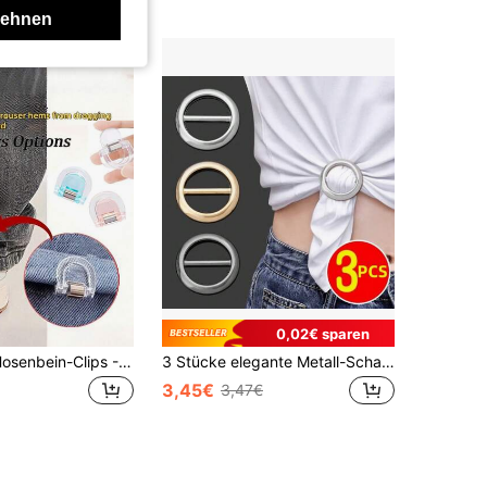
lehnen
0,02€ sparen
Unsichtbare Hosenbein-Clips - Keine Näharbeiten erforderlich Hosenbein-Fixator, verhindert, dass Hosenbeine auf dem Boden schleifen, kann auch verwendet werden, um Sonnenhut-/Fischerhut-Schnüre zu befestigen, unsichtbare Hosenbein-Verkürzungs-Clips, verdeckter Schnallenverschluss für Hosenbeine, um ein Schleifen zu verhindern
3 Stücke elegante Metall-Schalclip und Accessoire-Clip - Multifunktionales Modeaccessoire, geeignet zum Dekorieren von Schals, T-Shirts und Gürteln - perfekt für jeden Anlass
3,45€
3,47€