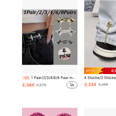
0,
1 Paar/2/3/4/6/8 Paar modisches vierzackiges Stern-Taillenstraffungswerkzeug, verstellbare Gürtelschnalle, modische Jeans, feste Gürtelschnalle
-5%
3,23€
3,26€
3,38€
3,57€