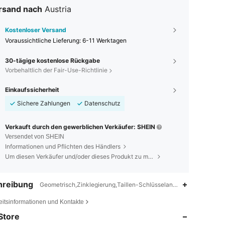
rsand nach
Austria
Kostenloser Versand
Voraussichtliche Lieferung:
6-11 Werktagen
30-tägige kostenlose Rückgabe
Vorbehaltlich der Fair-Use-Richtlinie
Einkaufssicherheit
Sichere Zahlungen
Datenschutz
Verkauft durch den gewerblichen Verkäufer: SHEIN
Versendet von SHEIN
Informationen und Pflichten des Händlers
Um diesen Verkäufer und/oder dieses Produkt zu melden
hreibung
Geometrisch,Zinklegierung,Taillen-Schlüsselanhänger
4,78
52
150
eitsinformationen und Kontakte
4,78
52
150
Store
4,78
52
150