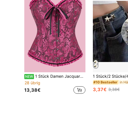
1 Stück Damen Jacquard Shaping Top, Push-Up Brust, Bauchkontrolle, Korsett im Court-Stil, geeignet für Party und Alltag
NEW
#10 Bestseller
28 übrig
3,37€
3,38€
13,38€