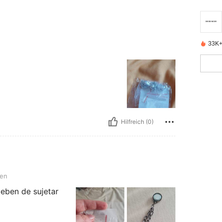
33K+ 
Hilfreich (0)
ben
Deben de sujetar