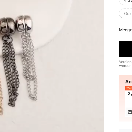
4 St
Gol
Menge
Verdien
werden
An
N
2