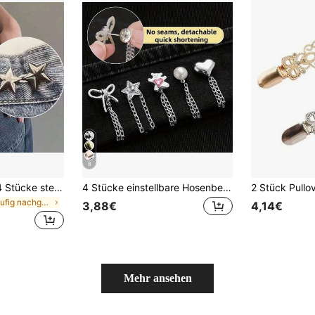
8
1 Stück/2 Stücke/4 Stücke sternförmiger, abnehmbarer Schnallenverschluss ohne Nähen für weite Jeans, um Taille zu verkleinern
4 Stücke einstellbare Hosenbein-Ketten-Clips, ohne Nähen zum Anpassen der Hosenlänge
in Häufig nachgekauft Damen Gürtel & Gürtel Zubehö
3,88€
4,14€
Mehr ansehen