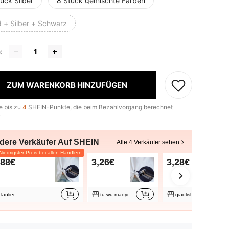
ück Silber
8 Stück gemischte Farben
d + Silber + Schwarz
:
ZUM WARENKORB HINZUFÜGEN
e bis zu
4
SHEIN-Punkte, die beim Bezahlvorgang berechnet
.
dere Verkäufer Auf SHEIN
Alle 4 Verkäufer sehen
iedrigster Preis bei allen Händlern
,88€
3,26€
3,28€
lanlier
tu wu maoyi
qiaolishipin