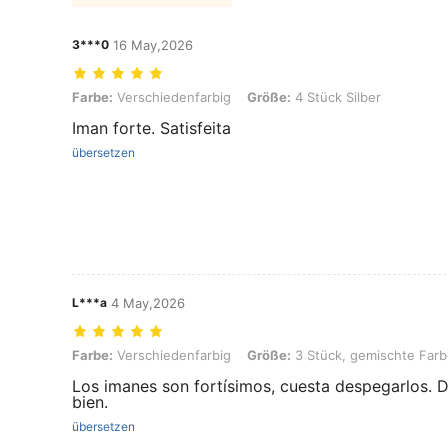
3***0
16 May,2026
Farbe: Verschiedenfarbig, Größe: 4 Stück Silber
Farbe:
Verschiedenfarbig
Größe:
4 Stück Silber
Iman forte. Satisfeita
übersetzen
L***a
4 May,2026
Farbe: Verschiedenfarbig, Größe: 3 Stück, gemischte Farben
Farbe:
Verschiedenfarbig
Größe:
3 Stück, gemischte Far
Los imanes son fortísimos, cuesta despegarlos. 
bien.
übersetzen