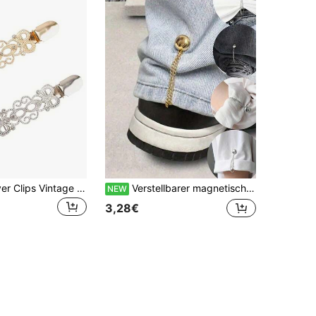
2 Stück Pullover Clips Vintage Kleiderclips Rückengurt Schal Cardigan Kragen Clips können Kleider und Hosen Taille enger machen, Metall
Verstellbarer magnetischer Hosenbein-Manschetten-Clip, langanhaltend abnehmbare Legierung, geeignet für Hosen und T-Shirts, Hosenlänge ohne Nähen verkürzen, magnetischer Verschluss
NEW
3,28€