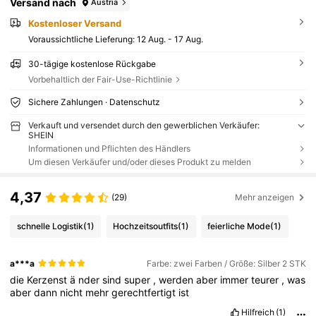
Versand nach
Austria
Kostenloser Versand
Voraussichtliche Lieferung:
12 Aug. - 17 Aug.
30-tägige kostenlose Rückgabe
Vorbehaltlich der Fair-Use-Richtlinie
Sichere Zahlungen · Datenschutz
Verkauft und versendet durch den gewerblichen Verkäufer:
SHEIN
Informationen und Pflichten des Händlers
Um diesen Verkäufer und/oder dieses Produkt zu melden
4,37
(29)
Mehr anzeigen
schnelle Logistik
(1)
Hochzeitsoutfits
(1)
feierliche Mode
(1)
a***a
Farbe: zwei Farben / Größe: Silber 2 STK
die
Kerzenst
ä
nder
sind
super
,
werden
aber
immer
teurer
,
was
aber
dann
nicht
mehr
gerechtfertigt
ist
Hilfreich
(1)