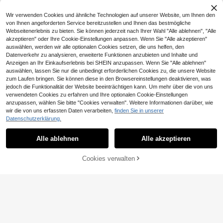
mmer, Schlafzimmer & Feiertagsdek
oration
Wir verwenden Cookies und ähnliche Technologien auf unserer Website, um Ihnen den
von Ihnen angeforderten Service bereitzustellen und Ihnen das bestmögliche
Webseitenerlebnis zu bieten. Sie können jederzeit nach Ihrer Wahl "Alle ablehnen", "Alle
akzeptieren" oder Ihre Cookie-Einstellungen anpassen. Wenn Sie "Alle akzeptieren"
auswählen, werden wir alle optionalen Cookies setzen, die uns helfen, den
Datenverkehr zu analysieren, erweiterte Funktionen anzubieten und Inhalte und
1 Stück Marokkanischer Metall Ker
Anzeigen an Ihr Einkaufserlebnis bei SHEIN anzupassen. Wenn Sie "Alle ablehnen"
9
zenhalter für Zuhause - Kunsthand
,00€
werk für Wohnzimmer Schlafzimme
auswählen, lassen Sie nur die unbedingt erforderlichen Cookies zu, die unsere Website
r, Ambiente Tischdekoration
zum Laufen bringen. Sie können diese in den Browsereinstellungen deaktivieren, was
jedoch die Funktionalität der Website beeinträchtigen kann. Um mehr über die von uns
5 Stücke Kerzenständerset, Neujah
verwendeten Cookies zu erfahren und Ihre optionalen Cookie-Einstellungen
33
rsdekoration für den Esstisch, minim
,00€
anzupassen, wählen Sie bitte "Cookies verwalten". Weitere Informationen darüber, wie
alistische und luxuriöse Kerzenhalt
wir die von uns erfassten Daten verarbeiten,
finden Sie in unserer
er aus Acryl und Metall, geeignet fü
Datenschutzerklärung.
r Hochzeiten, Valentinstag, Ernteda
nkfest
Alle ablehnen
Alle akzeptieren
Cookies verwalten
ZUM WARENKORB HINZUFÜGEN
Gold/Silber Metall Kristall Kerzenha
19
lter, elegante Hochzeitstisch Mittels
,15€
19,19€
tück Dekoration, 3/5-armiger Krista
ll Kerzenleuchter, geeignet für Hoch