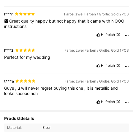
l***n
Farbe: zwei Farben / Größe: Gold 2PCS
Great
quality
happy
but
not
happy
that
it
came
with
NOOO
instructions
Hilfreich
(0)
l***2
Farbe: zwei Farben / Größe: Gold 1PCS
Perfect
for
my
wedding
Hilfreich
(0)
t***a
Farbe: zwei Farben / Größe: Gold 1PCS
Guys
,
u
will
never
regret
buying
this
one
,
it
is
metallic
and
looks
sooooo
rich
Hilfreich
(0)
Produktdetails
Material:
Eisen