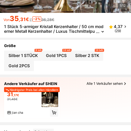
1/12
35
,31€
-2%
36,28€
Von
1 Stück 5-armiger Kristall Kerzenhalter / 50 cm mod
4,37
erner Metall Kerzenhalter / Luxus Tischmittelpu
(29)
nkt für Hochzeitsfeier Dekoration / Elegante Tis
chdekoration für Dining & Events, Kerzen und Blume
n nicht enthalten
Größe
8 left
10 left
10 left
Silber 1 STÜCK
Gold 1PCS
Silber 2 STK
Gold 2PCS
Andere Verkäufer auf SHEIN
Alle 1 Verkäufer sehen
Niedrigster Preis bei allen Händlern
31
,17€
31,48€
jian cha