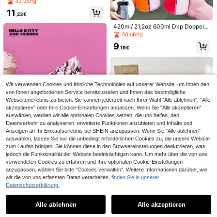
33 übrig
he, anpassbare Edelstahl-isolierte
5
ertige Latte Tasse, kreative Wohnd
,36€
Wasserflasche mit Namen, Sport-W
11
4
ekoration Trinkgeschirr, Einweihun
,23€
asserflasche, geeignet für Schule, R
gsgeschenk, Geburtstagsgeschen
eisen, Büro, Fitnessstudio, minimalis
1 Set Edelstahl Isolierte Flasche mit
420ml/ 21,2oz 600ml Dkp Doppel-t
k, Partyartikel, Geschenk für Freun
tischer Stil, multifunktional, dekorati
& Tragegurt & Modernist Vakuumiso
rinkflasche - 14,8oz Kreativer Bech
d/Freundin
18
30 übrig
v, wiederverwendbar, exquisit, hoch
,10€
18,11€
lierte Flasche mit für Reisen im Frei
er Mit Strohhalmen Für Erwachsen
wertig, niedlich, modern, anpassbar,
9
en
e - Ideal Für Outdoor-aktivitäten, R
,19€
UV-Personalisierung, Schulanfang-
adfahren, Camping, Wandern, Reise
Essential
n, Büro, Fitnessstudio Und Schule -
Auslaufsicher
Wir verwenden Cookies und ähnliche Technologien auf unserer Website, um Ihnen den
von Ihnen angeforderten Service bereitzustellen und Ihnen das bestmögliche
Webseitenerlebnis zu bieten. Sie können jederzeit nach Ihrer Wahl "Alle ablehnen", "Alle
akzeptieren" oder Ihre Cookie-Einstellungen anpassen. Wenn Sie "Alle akzeptieren"
auswählen, werden wir alle optionalen Cookies setzen, die uns helfen, den
Datenverkehr zu analysieren, erweiterte Funktionen anzubieten und Inhalte und
Anzeigen an Ihr Einkaufserlebnis bei SHEIN anzupassen. Wenn Sie "Alle ablehnen"
Ähnliche vorrätige Artikel anzeigen
Alle ansehen
auswählen, lassen Sie nur die unbedingt erforderlichen Cookies zu, die unsere Website
zum Laufen bringen. Sie können diese in den Browsereinstellungen deaktivieren, was
jedoch die Funktionalität der Website beeinträchtigen kann. Um mehr über die von uns
verwendeten Cookies zu erfahren und Ihre optionalen Cookie-Einstellungen
1/2/4 Stücke 530ml große Glas-Ka
Joivida
anzupassen, wählen Sie bitte "Cookies verwalten". Weitere Informationen darüber, wie
ffeetasse, geriffeltes Wellen-Trinkgl
2
HELLO KITTY AND FRIENDS | Joivi
wir die von uns erfassten Daten verarbeiten,
finden Sie in unserer
,88€
as für Eiskaffee, Tee, Saft & Cockta
da 1 Stück lila Keramikbecher - für
Datenschutzerklärung.
19
ils, moderne klare Glastasse für So
,74€
Kaffee oder Milch, verleiht Zuhaus
mmergetränke, Zuhause, Küche, B
e oder im Büro einen coolen und sü
ar, kreatives Geschenk für Frauen
Alle ablehnen
Alle akzeptieren
ßen Vibe, tolles Valentins-/Geburtst
Sorry, dieses Produkt ist ausverkauft.
agsgeschenk für Freundinnen, Freu