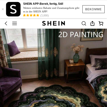
SHEIN APP-Bereit, fertig, Stil!
×
Weitere exklusive Rabatte und Zusatzangebote gibt
BEKOMME
es in der SHEIN APP!
(5,000)