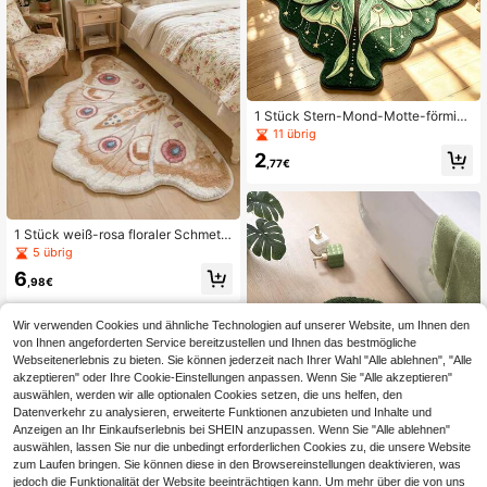
1 Stück Stern-Mond-Motte-förmige
r dekorativer Teppich, Schlafzimme
11 übrig
rdekoration, Bodenmatte, Teppich,
2
Heimdekoration, Wohnzimmerteppi
,77€
ch, großer Wohnzimmerteppich, Sc
hlafzimmerteppich, Wohnzimmer-H
eimdekoration, Outdoor-Teppich, w
aschbarer Teppich
1 Stück weiß-rosa floraler Schmett
erling verdickter Teppich, Schlafzi
5 übrig
mmer Dekoration, kleiner Teppich,
6
Teppich, Heimdekoration, Wohnzim
,98€
mer Teppich, Wohnzimmer kleiner T
eppich, Schlafzimmer Teppich, Woh
nzimmer Heimdekoration
Wir verwenden Cookies und ähnliche Technologien auf unserer Website, um Ihnen den
von Ihnen angeforderten Service bereitzustellen und Ihnen das bestmögliche
Webseitenerlebnis zu bieten. Sie können jederzeit nach Ihrer Wahl "Alle ablehnen", "Alle
akzeptieren" oder Ihre Cookie-Einstellungen anpassen. Wenn Sie "Alle akzeptieren"
auswählen, werden wir alle optionalen Cookies setzen, die uns helfen, den
Datenverkehr zu analysieren, erweiterte Funktionen anzubieten und Inhalte und
Anzeigen an Ihr Einkaufserlebnis bei SHEIN anzupassen. Wenn Sie "Alle ablehnen"
auswählen, lassen Sie nur die unbedingt erforderlichen Cookies zu, die unsere Website
5
zum Laufen bringen. Sie können diese in den Browsereinstellungen deaktivieren, was
jedoch die Funktionalität der Website beeinträchtigen kann. Um mehr über die von uns