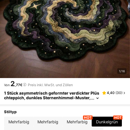
1/16
2
,77€
Preis inkl. MwSt. und Zöllen
Von
1 Stück asymmetrisch geformter verdickter Plüs
4,40
(
30
)
chteppich, dunkles Sternenhimmel-Muster,
geeignet für Herbst/Winter, dekorativer Tep
pich für Schlafzimmer, Wohnzimmer, Heimdeko
ration, waschbar, Abschlussgeschenk, Einweih
Stiltyp
ungsgeschenk
Mehrfarbig
Mehrfarbig
Mehrfarbig
Dunkelgrün