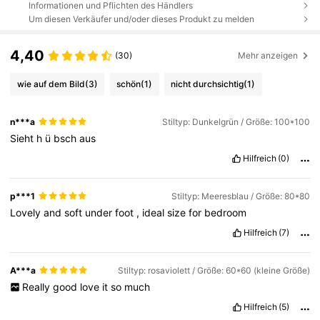
Informationen und Pflichten des Händlers
Um diesen Verkäufer und/oder dieses Produkt zu melden
4,40
(30)
Mehr anzeigen
wie auf dem Bild
(3)
schön
(1)
nicht durchsichtig
(1)
n***a
Stiltyp: Dunkelgrün / Größe: 100*100
Sieht
h
ü
bsch
aus
Hilfreich
(0)
p***1
Stiltyp: Meeresblau / Größe: 80*80
Lovely
and
soft
under
foot
,
ideal
size
for
bedroom
Hilfreich
(7)
A***a
Stiltyp: rosaviolett / Größe: 60*60 (kleine Größe)
Really
good
love
it
so
much
Hilfreich
(5)