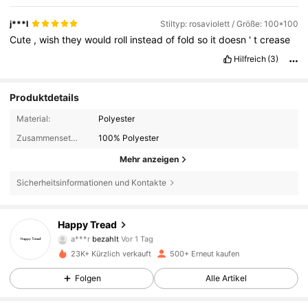
j***l
Stiltyp: rosaviolett / Größe: 100*100
Cute
,
wish
they
would
roll
instead
of
fold
so
it
doesn
'
t
crease
Hilfreich
(3)
Produktdetails
Material:
Polyester
Zusammensetzung:
100% Polyester
Mehr anzeigen
Sicherheitsinformationen und Kontakte
1K Follower
4,41
Happy Tread
a***r
bezahlt
Vor 1 Tag
e***a
ist
Vor 16 Stunden
gefolgt
23K+ Kürzlich verkauft
500+ Erneut kaufen
1K Follower
4,41
Folgen
Alle Artikel