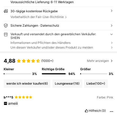
Voraussichtliche Lieferung:
6-11 Werktagen
30-tägige kostenlose Rückgabe
Vorbehaltlich der Fair-Use-Richtlinie
Sichere Zahlungen · Datenschutz
Verkauft und versendet durch den gewerblichen Verkäufer:
SHEIN
Informationen und Pflichten des Händlers
Um diesen Verkäufer und/oder dieses Produkt zu melden
4,88
(1000+)
Mehr anzeigen
Kleiner
Richtige Größe
Größer
3%
94%
3%
werde ich wieder kaufen
(6)
Loungewear
(16)
Liebe
(100+)
b***5
Farbe: Pink
ameiii
Hilfreich
(3)