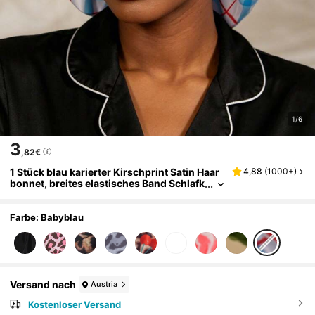
1/6
3
,82€
1 Stück blau karierter Kirschprint Satin Haar
4,88
(
1000+
)
bonnet, breites elastisches Band Schlafk
appe, weiche seidige Nachtkappe für loc
kiges Haar, Haarpflege Kopfbedeckung für Fr
auen
Farbe: Babyblau
Versand nach
Austria
Kostenloser Versand