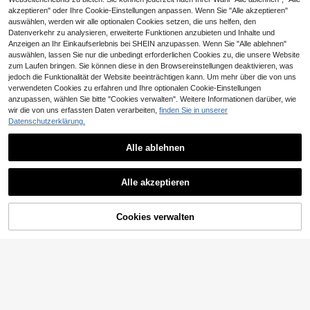
akzeptieren" oder Ihre Cookie-Einstellungen anpassen. Wenn Sie "Alle akzeptieren"
auswählen, werden wir alle optionalen Cookies setzen, die uns helfen, den
Datenverkehr zu analysieren, erweiterte Funktionen anzubieten und Inhalte und
Anzeigen an Ihr Einkaufserlebnis bei SHEIN anzupassen. Wenn Sie "Alle ablehnen"
auswählen, lassen Sie nur die unbedingt erforderlichen Cookies zu, die unsere Website
zum Laufen bringen. Sie können diese in den Browsereinstellungen deaktivieren, was
jedoch die Funktionalität der Website beeinträchtigen kann. Um mehr über die von uns
verwendeten Cookies zu erfahren und Ihre optionalen Cookie-Einstellungen
6 Stücke Perücken Aufbewahrungs
Ähnliche vorrätige Artikel anzeigen
Alle ansehen
5
anzupassen, wählen Sie bitte "Cookies verwalten". Weitere Informationen darüber, wie
tasche Set, Perücken Halterung Ra
,08€
ck, Perücken Organizer, kann mehr
wir die von uns erfassten Daten verarbeiten,
finden Sie in unserer
ere Perücken aufbewahren, Perück
Datenschutzerklärung.
en Aufbewahrung
Alle ablehnen
Haarstyling Kamm Set Aus 3 Teilen,
Alle akzeptieren
4
Volumenbürste, Stielkamm, Randbü
,18€
Sorry, dieses Produkt ist ausverkauft.
rste Für Volumenbildung, Kämmen,
Frisieren Der Haare Für Frauen (sch
warz)
Cookies verwalten
AUSVERKAUFT