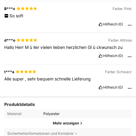
B***c
Farbe: Pink
So
soft
Hilfreich
(0)
d***o
Farbe: Altrosa
Hallo
Herr
M
ü
ller
vielen
lieben
herzlichen
Gl
ü
ckwunsch
zu
Hilfreich
(0)
t***a
Farbe: Schwarz
Alle
super
,
sehr
bequem
schnelle
Lieferung
Hilfreich
(0)
Produktdetails
Material:
Polyester
Mehr anzeigen
6.4K Follower
4,88
Sicherheitsinformationen und Kontakte