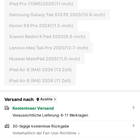
iPad Pro 11(M5)2025(11‑inch)
Samsung Galaxy Tab S10 FE 2025(10.9-inch)
Honor X9 Pro 2024(11.5-inch)
Xiaomi Redmi K Pad 2025(8.8-inch)
Lenovo Idea Tab Pro 2025(12.7-inch)
Huawei MatePad 2026(11.5-inch)
iPad Air 8 (M4) 2026 (13 Zoll)
iPad Air 8 (M4) 2026 (11 Zoll)
Versand nach
Austria
Kostenloser Versand
Voraussichtliche Lieferung:
6-11 Werktagen
30-tägige kostenlose Rückgabe
Vorbehaltlich der Fair-Use-Richtlinie