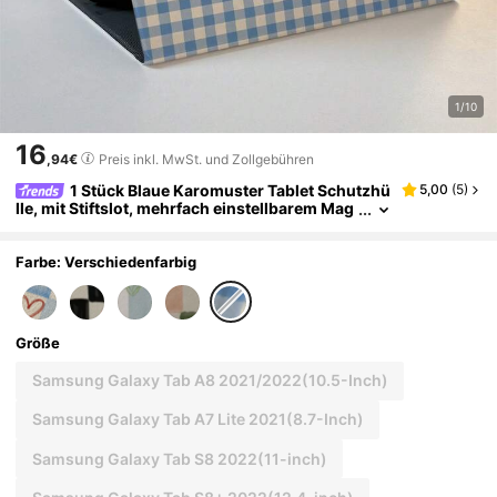
1/10
16
,94€
Preis inkl. MwSt. und Zollgebühren
1 Stück Blaue Karomuster Tablet Schutzhü
5,00
(
5
)
lle, mit Stiftslot, mehrfach einstellbarem Mag
netständer, Auto-Wake/Sleep-Funktion, kom
patibel mit iPad Pro/Air, Pad 5/6/8, Pad, MatePad,
Pad, kompatibel mit Honor Pad, Xiaoxin Pad
Farbe: Verschiedenfarbig
Größe
Samsung Galaxy Tab A8 2021/2022(10.5-Inch)
Samsung Galaxy Tab A7 Lite 2021(8.7-Inch)
Samsung Galaxy Tab S8 2022(11-inch)