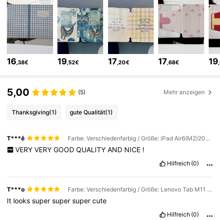
503 Follower
4,70
503 Follower
4,70
503 Follower
4,70
16
19
17
17
19
,38€
,52€
,20€
,68€
503 Follower
4,70
5,00
(5)
Mehr anzeigen
503 Follower
4,70
Thanksgiving
(1)
gute Qualität
(1)
503 Follower
4,70
T***ê
Farbe: Verschiedenfarbig / Größe: iPad Air6(M2)2024(11-inch)
VERY
VERY
GOOD
QUALITY
AND
NICE
!
503 Follower
4,70
Hilfreich
(0)
T***o
Farbe: Verschiedenfarbig / Größe: Lenovo Tab M11 2024(11-inch)
It
looks
super
super
super
cute
Hilfreich
(0)