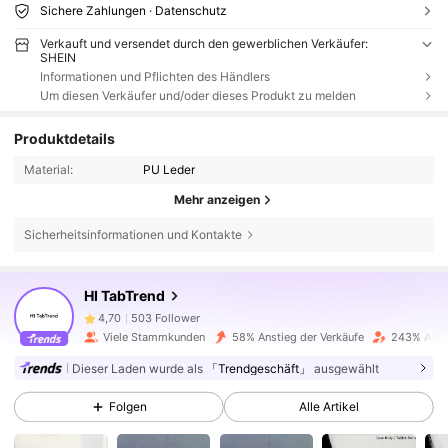
Sichere Zahlungen · Datenschutz
Verkauft und versendet durch den gewerblichen Verkäufer:
SHEIN
Informationen und Pflichten des Händlers
Um diesen Verkäufer und/oder dieses Produkt zu melden
Produktdetails
Material:
PU Leder
Mehr anzeigen
Sicherheitsinformationen und Kontakte
503 Follower
4,70
HI TabTrend
503 Follower
4,70
Viele Stammkunden
58% Anstieg der Verkäufe
243% Ansti
503 Follower
4,70
Dieser Laden wurde als
「Trendgeschäft」
ausgewählt
Folgen
Alle Artikel
503 Follower
4,70