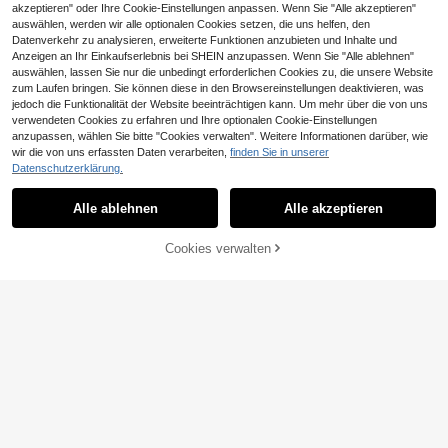
akzeptieren" oder Ihre Cookie-Einstellungen anpassen. Wenn Sie "Alle akzeptieren"
auswählen, werden wir alle optionalen Cookies setzen, die uns helfen, den
Datenverkehr zu analysieren, erweiterte Funktionen anzubieten und Inhalte und
16
Anzeigen an Ihr Einkaufserlebnis bei SHEIN anzupassen. Wenn Sie "Alle ablehnen"
Ähnliche vorrätige Artikel anzeigen
Alle ansehen
auswählen, lassen Sie nur die unbedingt erforderlichen Cookies zu, die unsere Website
KakaCase
zum Laufen bringen. Sie können diese in den Browsereinstellungen deaktivieren, was
15
1 Stück Rote Blumen- & Schlei
NEW
jedoch die Funktionalität der Website beeinträchtigen kann. Um mehr über die von uns
fendruck Transparente Rückseite T
16
JUTIANKUO
verwendeten Cookies zu erfahren und Ihre optionalen Cookie-Einstellungen
,69€
ablet Schutzhülle mit Stifthalter, ko
anzupassen, wählen Sie bitte "Cookies verwalten". Weitere Informationen darüber, wie
Tablet-Schutzhülle mit Katzen
mpatibel mit iPad 10. Generation 1
NEW
- und Lilienmuster im Malerei-Effek
0,9" 2022 Smart Case/Air 13(M3 20
wir die von uns erfassten Daten verarbeiten,
finden Sie in unserer
16
,18€
t und Ständer, kompatibel mit Honor
25)/Air 11(M3 2025)/Air 11(M3 202
Datenschutzerklärung.
8/9/10/X8/X8A/X9/X8Pro/X9Pro, M
5)/11(A16 2025)/kompatibel mit Gal
atePad SE 11"/MatePad 11"/11.5", M
axy Tab S10+/S9/A9, kompatibel mi
atePad Pro, Apple 10th/11th Gen 20
Alle ablehnen
Alle akzeptieren
t Xiaomi 5/5PR/6/6PRO/7/7PRO, ko
Sorry, dieses Produkt ist ausverkauft.
25 (A16), Galaxy Tab A7/A9 und and
mpatibel mit OPPO Pad, kompatibel
eren beliebten Modellen
mit Huawei MatePad, kompatibel m
Cookies verwalten
AUSVERKAUFT
it Honor Pad
JUTIANKUO
17
Kariertes Muster mit Malerei-E
NEW
ffekt Tablet-Schutzhülle mit Stände
13
KakaCase
,85€
r, kompatibel mit Honor 8/9/10/X8/X
1 Stück Dunkelbraun & Rosa P
8A/X9/X8Pro/X9Pro/ MatePad SE 1
NEW