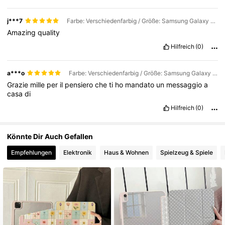
j***7
Farbe: Verschiedenfarbig / Größe: Samsung Galaxy Tab A11+ 2025(11-inch)
Amazing
quality
Hilfreich
(0)
a***o
Farbe: Verschiedenfarbig / Größe: Samsung Galaxy Tab S7 FE 2021(12.4-inch)
Grazie
mille
per
il
pensiero
che
ti
ho
mandato
un
messaggio
a
casa
di
Hilfreich
(0)
Könnte Dir Auch Gefallen
Empfehlungen
Elektronik
Haus & Wohnen
Spielzeug & Spiele