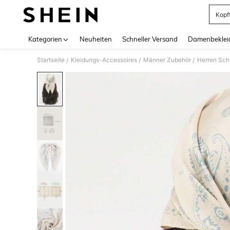
Kopf
Use up 
Kategorien
Neuheiten
Schneller Versand
Damenbeklei
Startseite
Kleidungs-Accessoires
Männer Zubehör
Herren Sch
/
/
/