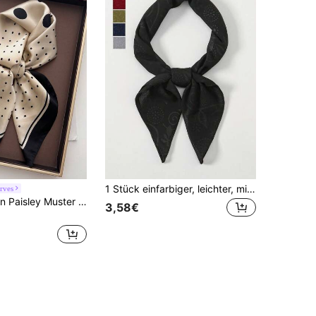
1 Stück einfarbiger, leichter, mit Paisley-Prägung versehener quadratischer Schal, Herrenaccessoires Herrenschals
rves
1 Stück Damen Paisley Muster Bandana, Vintage Luxus Quadratisches Kopftuch, Klassisches Kopfband, Geeignet für Outdoor Reisen, Bohemian Stil Kopftuch Geschenk Accessoire, Haarband, Kopftuch, Ideal zum Erstellen eines perfekten Looks
3,58€