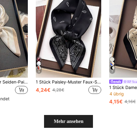
9
7
1 Stück gefälschter Seiden-Paisley-Muster 70cm Quadratischer Schal, Bandana, Männer Sonnenschutz, vielseitiges Kopftuch, Halstuch Dekoration
1 Stück Paisley-Muster Faux-Seide Herren Bandana, vielseitiger Halstuch, Stirnband, Dekoration
RP Sca
4,24€
4,28€
4 übrig
ündet
4,15€
4,16€
Mehr ansehen