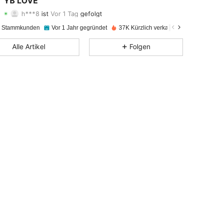
YB LOVE
h***8
ist
Vor 1 Tag
gefolgt
4,90
241
586
Bewertung
Artikel
Follower
e Stammkunden
Vor 1 Jahr gegründet
37K Kürzlich verkauft
4,90
241
586
Alle Artikel
Folgen
4,90
241
586
4,90
241
586
4,90
241
586
4,90
241
586
4,90
241
586