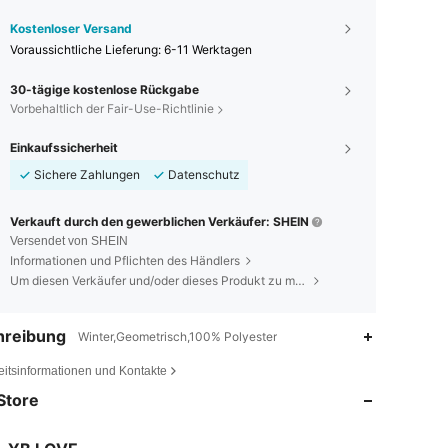
Kostenloser Versand
Voraussichtliche Lieferung:
6-11 Werktagen
30-tägige kostenlose Rückgabe
Vorbehaltlich der Fair-Use-Richtlinie
Einkaufssicherheit
Sichere Zahlungen
Datenschutz
Verkauft durch den gewerblichen Verkäufer: SHEIN
Versendet von SHEIN
Informationen und Pflichten des Händlers
Um diesen Verkäufer und/oder dieses Produkt zu melden
hreibung
Winter,Geometrisch,100% Polyester
4,90
241
586
eitsinformationen und Kontakte
4,90
241
586
Store
4,90
241
586