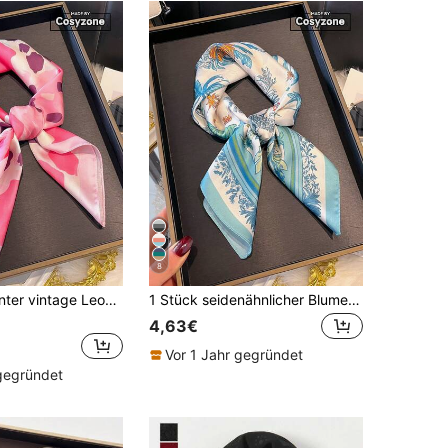
8
1 Stück eleganter vintage Leoparden-Muster 70cm x 70cm Quadrat-Schal, unisex Bandana geeignet für lässige und modische Outdoor-Nutzung, Stirnband, Nackenwärmer, ideal zum Stylen, Strandüberwurf
1 Stück seidenähnlicher Blume Muster 70cm x 70cm Schal, unisex Casual & Street Fashion Bandana, Stirnband, Halstuch, Outdoor Sonnenschutz Accessoire
4,63€
Vor 1 Jahr gegründet
 gegründet