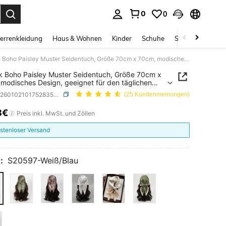
0
0
ess Enter to select.
errenkleidung
Haus & Wohnen
Kinder
Schuhe
Schmuck & Acces
1 Stück Boho Paisley Muster Seidentuch, Größe 70cm x 70cm, modisches Design, geeignet für den täglichen Gebrauch
k Boho Paisley Muster Seidentuch, Größe 70cm x
modisches Design, geeignet für den täglichen
uch
SKU: sc260102101752835484419
(25 Kundenmeinungen)
8€
ICE AND AVAILABILITY
Preis inkl. MwSt. und Zöllen
stenloser Versand
:
S20597-Weiß/Blau