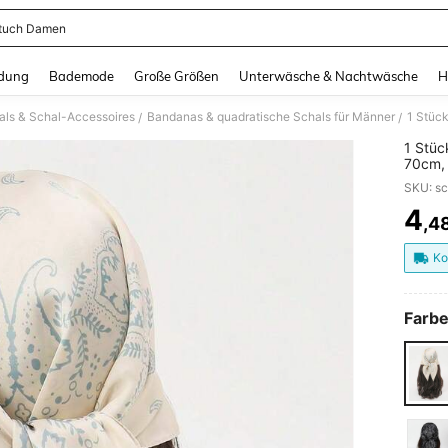
tuch Damen
and down arrow keys to navigate search Zuletzt gesucht and Suche und Finde. Pr
dung
Bademode
Große Größen
Unterwäsche & Nachtwäsche
H
als & Schal-Accessoires
Bandanas & quadratische Schals für Männer
/
/
1 Stüc
70cm, 
Gebra
4
,4
PR
Ko
Farbe