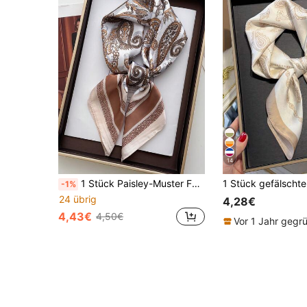
14
1 Stück Paisley-Muster Faux-Seide 70cm x 70cm Quadratischer Schal/Bandana, vielseitiger Halstuch für Herren, Sonnenschutz, Accessoire, Strandüberwurf
-1%
24 übrig
4,28€
4,43€
4,50€
Vor 1 Jahr gegr