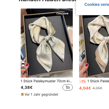
Cookies verw
25
1 Stück Paisleymuster 70cm kleines quadratisches Bandana Tuch, vielseitiger seidenähnlicher Stoff, Herren Sonnenschutz Schal, multifunktionales Haarzubehör, Halstuch
1 Stück Paisley-Muster Faux-Seide 70cm Quadratischer Schal/Ban
-7%
4,38€
4,04€
4,35€
Vor 1 Jahr gegründet