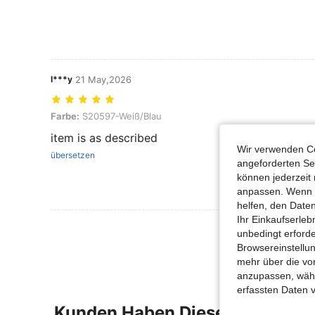
l***y
21 May,2026
Farbe: S20597-Weiß/Blau
Farbe:
S20597-Weiß/Blau
item is as described
Wir verwenden Co
übersetzen
angeforderten Ser
können jederzeit 
anpassen. Wenn Si
helfen, den Date
Ihr Einkaufserle
Mehr Bewertung
unbedingt erford
Browsereinstellun
mehr über die vo
anzupassen, wähle
erfassten Daten 
Kunden Haben Diese Artikel A