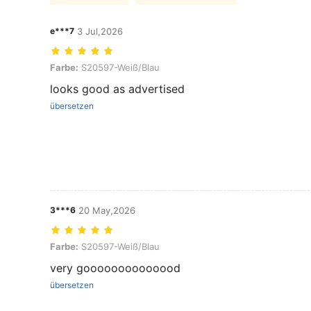
e***7
3 Jul,2026
Farbe: S20597-Weiß/Blau
Farbe:
S20597-Weiß/Blau
looks good as advertised
übersetzen
3***6
20 May,2026
Farbe: S20597-Weiß/Blau
Farbe:
S20597-Weiß/Blau
very goooooooooooood
übersetzen