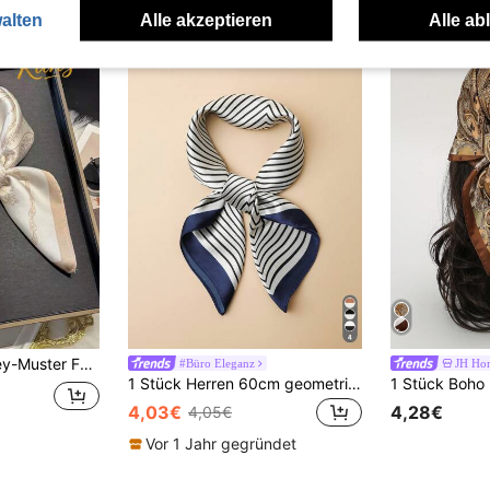
alten
Alle akzeptieren
Alle ab
dana, vielseitiger Halstuch, Sonnenschutz für Männer
#Büro Eleganz
JH Ho
1 Stück Herren 60cm geometrisches Linien-Muster satinähnlicher kleiner quadratischer Schal, modischer und vielseitiger Bandana/Halstuch
4,03€
4,28€
4,05€
Vor 1 Jahr gegründet