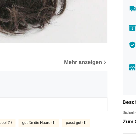
Mehr anzeigen
Besc
Sicherh
Zum 
cool (1)
gut für die Haare (1)
passt gut (1)