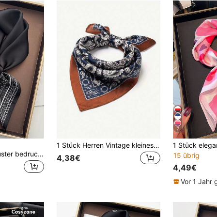
7
1 Stück Herren Vintage kleines quadratisches Tuch, Anzug Einstecktuch, Halstuch, lässiges Kopftuch, Paisley Muster
1 Stück Paisley-Muster bedrucktes Faux-Seide Bandana, vielseitiger Unisex Halstuch, Kopftuch, Dekoration
15 übrig
4,38€
4,49€
Vor 1 Jahr