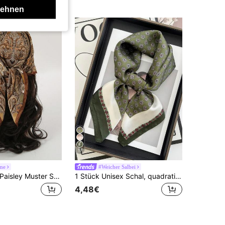
lehnen
17
me
#Weicher Salbei
1 Stück Boho Paisley Muster Seidentuch, Größe 27,5 Zoll x 27,5 Zoll, modisches Design, geeignet für den täglichen Gebrauch
1 Stück Unisex Schal, quadratisches Stirnband, Kopftuch, Schal, Halstuch, Bandana, für Frauen
4,48€