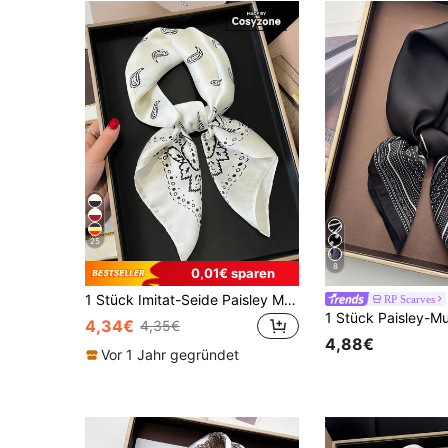
25
8
0,01€ sparen
1 Stück Imitat-Seide Paisley Muster 70cm quadratischer Schal, vielseitiges Herren Bandana-Halstuch, leichte UV-Schutz Stirnband
RP Scarves
4,34€
4,35€
4,88€
Vor 1 Jahr gegründet