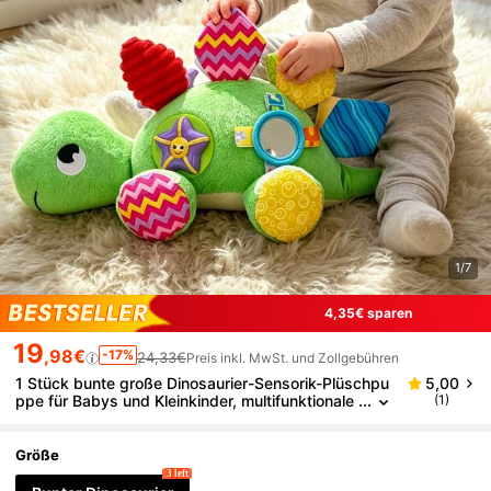
1/7
4,35€ sparen
19
,98€
-17%
24,33€
Preis inkl. MwSt. und Zollgebühren
1 Stück bunte große Dinosaurier-Sensorik-Plüschpu
5,00
ppe für Babys und Kleinkinder, multifunktionale
(1)
s Plüschtier mit integrierten bunten Perlen, Ras
sel, Knisterpapier und Spiegel, interaktive Sensorik
puppe für Neugeborene, geeignet als Geschenk für
Größe
Neugeborene
3 left