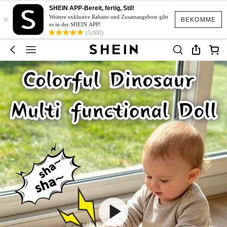
SHEIN APP-Bereit, fertig, Stil!
×
Weitere exklusive Rabatte und Zusatzangebote gibt
BEKOMME
es in der SHEIN APP!
(5,000)