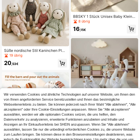
er Selbstwahrnehmung des Babys,
geeignet als Geschenk für Neugebo
rene
BBSKY 1 Stück Unisex Baby Kleinki
nd Rollenspiel Frucht Plüschpuppen
8 übrig
Set, Ananas-förmige Aufbewahrung
16
sbox, pädagogische Aufklärungs-Gr
,15€
eiftraining-Beruhigungspuppe, mit
Knisterpapier, Rassel, Quietscher, in
teraktive Baby Puppe, geeignet als
Neugeborenen Geschenk
Süße nordische Stil Kaninchen Plüs
chpuppe, Grasland Kaninchen Freu
19 übrig
nd Serie, kreative Märchen Kaninch
20
en Plüschtier Puppe, Kinder Rollens
,53€
piel Begleiter Puppe, Weihnachts Zi
mmer Dekoration Geschenk, Plüsch
puppe, Oster Kaninchen Plüschpup
pe, Weihnachts Kaninchen
Wir verwenden Cookies und ähnliche Technologien auf unserer Website, um Ihnen den
von Ihnen angeforderten Service bereitzustellen und Ihnen das bestmögliche
Webseitenerlebnis zu bieten. Sie können jederzeit nach Ihrer Wahl "Alle ablehnen", "Alle
INS Nordic Home Nordischer Carto
akzeptieren" oder Ihre Cookie-Einstellungen anpassen. Wenn Sie "Alle akzeptieren"
on Große Gans Plüschpuppe, Baby
38 übrig
auswählen, werden wir alle optionalen Cookies setzen, die uns helfen, den
Tierpuppe, Süße Große Gans Intelli
Datenverkehr zu analysieren, erweiterte Funktionen anzubieten und Inhalte und
15
gente Frühkindliche Bildung Plüsch
,62€
Anzeigen an Ihr Einkaufserlebnis bei SHEIN anzupassen. Wenn Sie "Alle ablehnen"
puppe Tierpuppe, Dekoration für Ki
auswählen, lassen Sie nur die unbedingt erforderlichen Cookies zu, die unsere Website
nderzimmer, Ländliche Kleine Pupp
zum Laufen bringen. Sie können diese in den Browsereinstellungen deaktivieren, was
e, Greifpuppe
jedoch die Funktionalität der Website beeinträchtigen kann. Um mehr über die von uns