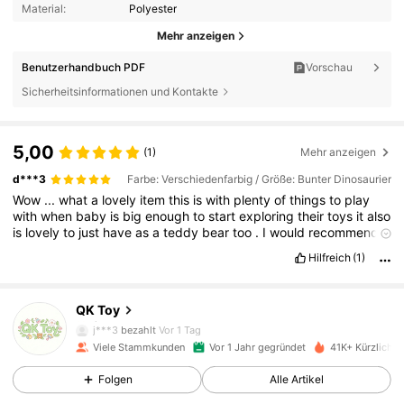
Material:
Polyester
Mehr anzeigen
Benutzerhandbuch PDF
Vorschau
Sicherheitsinformationen und Kontakte
5,00
(1)
Mehr anzeigen
d***3
Farbe: Verschiedenfarbig / Größe: Bunter Dinosaurier
Wow
...
what
a
lovely
item
this
is
with
plenty
of
things
to
play
with
when
baby
is
big
enough
to
start
exploring
their
toys
it
also
is
lovely
to
just
have
as
a
teddy
bear
too
.
I
would
recommend
this
item
.
1.6K Follower
4,94
Hilfreich
(1)
QK Toy
1.6K Follower
4,94
j***3
bezahlt
Vor 1 Tag
Viele Stammkunden
Vor 1 Jahr gegründet
41K+ Kürzlich v
1.6K Follower
4,94
Folgen
Alle Artikel