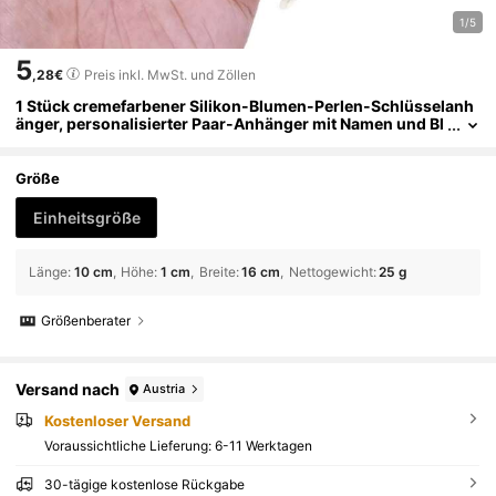
1/5
5
,28€
Preis inkl. MwSt. und Zöllen
1 Stück cremefarbener Silikon-Blumen-Perlen-Schlüsselanh
änger, personalisierter Paar-Anhänger mit Namen und Bl
umen-Anhänger - sanfte Farbe und goldene Perlen, Kara
binerverschluss, elegantes Geschenk für Frauen, Lehrer, Geb
urtstag, Weihnachten, Hochzeit, Valentinstag, Jahrestag - lan
Größe
ganhaltend Kunstperlen-Schlüsselanhänger, zufällige Farbe
Einheitsgröße
Länge
:
10 cm
Höhe
:
1 cm
Breite
:
16 cm
Nettogewicht
:
25 g
Größenberater
Versand nach
Austria
Kostenloser Versand
Voraussichtliche Lieferung:
6-11 Werktagen
30-tägige kostenlose Rückgabe