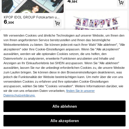
4
Stücke K-POP Mädchen Clogs Sch
,58€
uh-Dekoration, Cartoon Schuhblum
en, geeignet für Schuh DIY Dekorati
on, passt für K-POP Fans, Studente
n, Cartoon Liebhaber; kann als Part
KPOP IDOL GROUP Fotokarten und
ygeschenke, Geburtstag, Abschlus
6
Stickers
,30€
s, Feiertagsgeschenke verwendet
werden
Wir verwenden Cookies und ähnliche Technologien auf unserer Website, um Ihnen den
von Ihnen angeforderten Service bereitzustellen und Ihnen das bestmögliche
Webseitenerlebnis zu bieten. Sie können jederzeit nach Ihrer Wahl "Alle ablehnen", "Alle
akzeptieren" oder Ihre Cookie-Einstellungen anpassen. Wenn Sie "Alle akzeptieren"
auswählen, werden wir alle optionalen Cookies setzen, die uns helfen, den
Datenverkehr zu analysieren, erweiterte Funktionen anzubieten und Inhalte und
Anzeigen an Ihr Einkaufserlebnis bei SHEIN anzupassen. Wenn Sie "Alle ablehnen"
auswählen, lassen Sie nur die unbedingt erforderlichen Cookies zu, die unsere Website
zum Laufen bringen. Sie können diese in den Browsereinstellungen deaktivieren, was
2 Stück K-Pop Demonhunters Guerr
jedoch die Funktionalität der Website beeinträchtigen kann. Um mehr über die von uns
6
eras Support Pennants, modische F
verwendeten Cookies zu erfahren und Ihre optionalen Cookie-Einstellungen
,38€
andom-Ornamente für K-Pop-Liebh
anzupassen, wählen Sie bitte "Cookies verwalten". Weitere Informationen darüber, wie
aber. Einfach zu installieren mit zart
wir die von uns erfassten Daten verarbeiten,
finden Sie in unserer
em Aussehen, perfekt für Live-Anfe
Datenschutzerklärung.
uern, Themenpartys, Wohnheim-Wa
SKZOO 6cm SKZ STAY K Pop
NEW
nddekoration und Live-Streaming-
3
Stray Anime Cartoons Acryl Schlüs
,79€
Hintergrundgestaltung. Mehrere Stil
selanhänger (Schutzfolie vor Gebra
Alle ablehnen
e von Szenenzubehör und Wandde
uch entfernen) Global Pop-Up Serie
korationen, geeignet für Themenarr
Geheimnis Schlüsselanhänger Seo
angements und ästhetische Anläss
ul Ver. Fan Geschenke, Geburtstags
Alle akzeptieren
e.
geschenke, Paar Geschenke
Sorry, dieses Produkt ist ausverkauft.