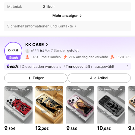
Material:
Silikon
Mehr anzeigen
Sicherheitsinformationen und Kontakte
5.6K Follower
4,81
KK CASE
n***i
ist
Vor 7 Stunden
gefolgt
t***9
ist am Durchsuchen
5.6K Follower
4,81
14K+ Erneut kaufen
21% Anstieg der Verkäufe
152% Anstie
Dieser Laden wurde als
「Trendgeschäft」
ausgewählt
5.6K Follower
4,81
Folgen
Alle Artikel
5.6K Follower
4,81
5.6K Follower
4,81
9
12
9
10
9
,50€
,20€
,88€
,08€
,