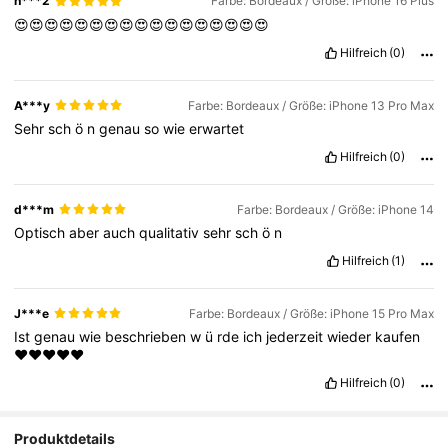
n***2
Farbe: Bordeaux / Größe: iPhone 16 Plus
😍😍😍😍😍😍😍😍😍😍😍😍😍😍😍😍😍
Hilfreich
(0)
A***y
Farbe: Bordeaux / Größe: iPhone 13 Pro Max
Sehr
sch
ö
n
genau
so
wie
erwartet
Hilfreich
(0)
d***m
Farbe: Bordeaux / Größe: iPhone 14
Optisch
aber
auch
qualitativ
sehr
sch
ö
n
Hilfreich
(1)
J***e
Farbe: Bordeaux / Größe: iPhone 15 Pro Max
Ist
genau
wie
beschrieben
w
ü
rde
ich
jederzeit
wieder
kaufen
❤️❤️❤️❤️❤️
Hilfreich
(0)
Produktdetails