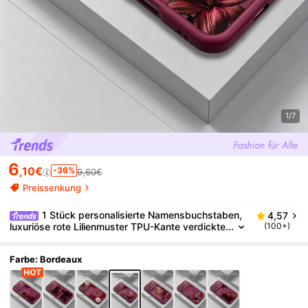
1/7
6
,10€
-36%
9,60€
Preissenkung
1 Stück personalisierte Namensbuchstaben,
4,57
luxuriöse rote Lilienmuster TPU-Kante verdickte
(100+)
stoßfeste Schutzhülle kompatibel mit Apple 17P
roMax/16 Pro Max/15Pro/14 Plus/13 Pro/12 Pro Ma
x/11/XsMax/8/7 Handy-Zubehör Schutzhülle
Farbe: Bordeaux