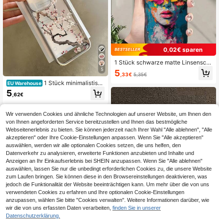
sthetisch
0,02€ sparen
1 Stück schwarze matte Linsenscut
z Blumen Portrait Muster Handyhüll
5
5
,33€
5,35€
e, personalisiert kompatibel mit iPh
1 Stück minimalistisch
one 16 ProMax, 15/14 Plus, 13, 12, 1
EU Warehouse
e Blumen-Element Mode Handyhüll
1 und Serie, wasserdicht, stoßfest, k
5
,62€
e, elektroplattiert glänzend, einfach
ratzfest, internationale Version, nich
es Zweig- und Blumenmuster, komp
t die Inlandsversion
atibel mit iPhone 16 Pro Max 17/16/
Wir verwenden Cookies und ähnliche Technologien auf unserer Website, um Ihnen den
15/14 Plus 13/12/11, Schutzhülle, Fr
von Ihnen angeforderten Service bereitzustellen und Ihnen das bestmögliche
ühlings-Geschenk, Geburtstag, Jah
Webseitenerlebnis zu bieten. Sie können jederzeit nach Ihrer Wahl "Alle ablehnen", "Alle
restag
akzeptieren" oder Ihre Cookie-Einstellungen anpassen. Wenn Sie "Alle akzeptieren"
auswählen, werden wir alle optionalen Cookies setzen, die uns helfen, den
Datenverkehr zu analysieren, erweiterte Funktionen anzubieten und Inhalte und
Anzeigen an Ihr Einkaufserlebnis bei SHEIN anzupassen. Wenn Sie "Alle ablehnen"
auswählen, lassen Sie nur die unbedingt erforderlichen Cookies zu, die unsere Website
zum Laufen bringen. Sie können diese in den Browsereinstellungen deaktivieren, was
jedoch die Funktionalität der Website beeinträchtigen kann. Um mehr über die von uns
verwendeten Cookies zu erfahren und Ihre optionalen Cookie-Einstellungen
anzupassen, wählen Sie bitte "Cookies verwalten". Weitere Informationen darüber, wie
wir die von uns erfassten Daten verarbeiten,
finden Sie in unserer
Datenschutzerklärung.