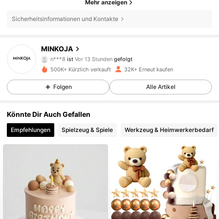
Mehr anzeigen
Sicherheitsinformationen und Kontakte
5K Follower
4,71
MINKOJA
n***8
ist
Vor 13 Stunden
gefolgt
m***k
ist am Durchsuchen
5K Follower
4,71
500K+ Kürzlich verkauft
32K+ Erneut kaufen
Folgen
Alle Artikel
5K Follower
4,71
Könnte Dir Auch Gefallen
Empfehlungen
Spielzeug & Spiele
Werkzeug & Heimwerkerbedarf
5K Follower
4,71
5K Follower
4,71
5K Follower
4,71