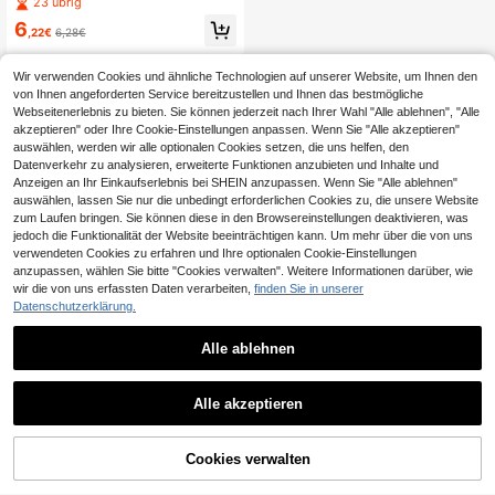
une oder blaue Schleifen-Dekoratio
23 übrig
r Taufe, Gender Reveal Zeremonie,
n Teddybär Kuchenaufsätze, bunte
Hochzeitstorte und süße Geburtsta
6
Schaumstoffbälle und Stern-Kuche
,22€
6,28€
gstorte (Bitte mit Tablett verwende
ndekorationen. Für Taufe, Gender R
n, kein Spielzeug, nur für Dekoratio
eveal Party, Geburtstagskuchen un
nszwecke)
d Hochzeitstorte, Bären-Themen-P
Wir verwenden Cookies und ähnliche Technologien auf unserer Website, um Ihnen den
arty-Kuchendekorationen (Bitte mit
von Ihnen angeforderten Service bereitzustellen und Ihnen das bestmögliche
Tablett und weißen Stäben verwen
Webseitenerlebnis zu bieten. Sie können jederzeit nach Ihrer Wahl "Alle ablehnen", "Alle
den)
akzeptieren" oder Ihre Cookie-Einstellungen anpassen. Wenn Sie "Alle akzeptieren"
auswählen, werden wir alle optionalen Cookies setzen, die uns helfen, den
Datenverkehr zu analysieren, erweiterte Funktionen anzubieten und Inhalte und
Anzeigen an Ihr Einkaufserlebnis bei SHEIN anzupassen. Wenn Sie "Alle ablehnen"
auswählen, lassen Sie nur die unbedingt erforderlichen Cookies zu, die unsere Website
zum Laufen bringen. Sie können diese in den Browsereinstellungen deaktivieren, was
jedoch die Funktionalität der Website beeinträchtigen kann. Um mehr über die von uns
verwendeten Cookies zu erfahren und Ihre optionalen Cookie-Einstellungen
anzupassen, wählen Sie bitte "Cookies verwalten". Weitere Informationen darüber, wie
wir die von uns erfassten Daten verarbeiten,
finden Sie in unserer
Datenschutzerklärung.
Alle ablehnen
Alle akzeptieren
Cookies verwalten
ZUM WARENKORB HINZUFÜGEN