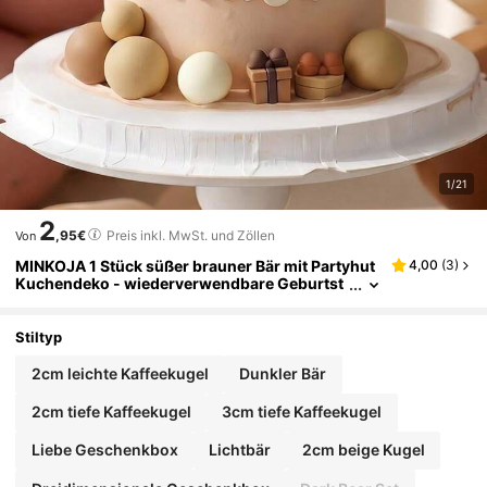
1/21
2
,95€
Preis inkl. MwSt. und Zöllen
Von
MINKOJA 1 Stück süßer brauner Bär mit Partyhut
4,00
(
3
)
Kuchendeko - wiederverwendbare Geburtst
agsdekoration für Kuchen, Geschlechteroffe
nbarung, Babyparty, Hochzeit, Jahrestag & Som
merfeste, Kuchendekoration, Weihnachten
Stiltyp
2cm leichte Kaffeekugel
Dunkler Bär
2cm tiefe Kaffeekugel
3cm tiefe Kaffeekugel
Liebe Geschenkbox
Lichtbär
2cm beige Kugel