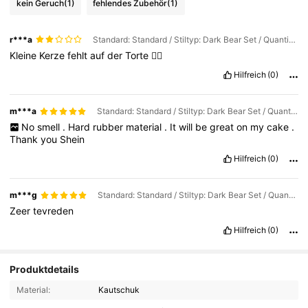
kein Geruch
(1)
fehlendes Zubehör
(1)
r***a
Standard: Standard / Stiltyp: Dark Bear Set / Quantität: 16pcs
Kleine
Kerze
fehlt
auf
der
Torte
🤦‍♀️
Hilfreich
(0)
m***a
Standard: Standard / Stiltyp: Dark Bear Set / Quantität: 16pcs
No
smell
.
Hard
rubber
material
.
It
will
be
great
on
my
cake
.
Thank
you
Shein
Hilfreich
(0)
m***g
Standard: Standard / Stiltyp: Dark Bear Set / Quantität: 16pcs
Zeer
tevreden
Hilfreich
(0)
Produktdetails
Material:
Kautschuk