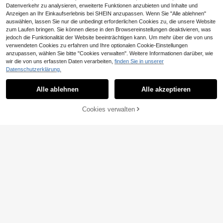
-Partydekorationen, Minibälle, Stre
Datenverkehr zu analysieren, erweiterte Funktionen anzubieten und Inhalte und
ssabbau-Spielzeug, ideale Wahl für
Anzeigen an Ihr Einkaufserlebnis bei SHEIN anzupassen. Wenn Sie "Alle ablehnen"
Geburtstagsgeschenke und Dekora
Ähnliche vorrätige Artikel anzeigen
tionen
Alle ansehen
auswählen, lassen Sie nur die unbedingt erforderlichen Cookies zu, die unsere Website
zum Laufen bringen. Sie können diese in den Browsereinstellungen deaktivieren, was
jedoch die Funktionalität der Website beeinträchtigen kann. Um mehr über die von uns
1/2 Stücke elegante Brautstrumpfb
verwendeten Cookies zu erfahren und Ihre optionalen Cookie-Einstellungen
and mit Buchstaben- und Herzmust
4
anzupassen, wählen Sie bitte "Cookies verwalten". Weitere Informationen darüber, wie
,18€
er - weiches Gewebe, bequem und
wir die von uns erfassten Daten verarbeiten,
finden Sie in unserer
atmungsaktiv, Farbblock-Wadenstr
Datenschutzerklärung.
ümpfe, geeignet für Brautjungfern, J
unggesellinnenabschied, Hochzeit
10 Stücke/6 Stücke/2
EU Warehouse
- perfektes Geschenk für Frauen
Stücke herzförmiger Make-up-Spie
3
Alle ablehnen
Alle akzeptieren
Sorry, dieses Produkt ist ausverkauft.
,08€
gel & Kosmetiktasche Set, rosa Gla
s Make-up-Spiegel mit passender e
0,12€ sparen
leganter Kosmetiktasche, tragbares
Cookies verwalten
AUSVERKAUFT
Make-up-Spiegel Set, geeignet für
12/24/30 Stücke Weltraum-Thema
Frauen, Partygeschenk, Geburtstag
Druckknöpfe, Sternenhimmel-Druc
sgeschenk für Frauen, Feiertagsges
4
,03€
-2%
4,15€
kknöpfe-Armbänder, kreative Astro
chenk, Brautgeschenk, usw., ästhet
1 Set mit 10 Stück Hochzeitsparty
nauten-Dekorations-Armbänder, P
isch
Wasserflasche Aufkleber, Party Auf
3
arty-Geschenke, Geburtstags-Part
,45€
kleber, Glückliche Hochzeit Aufkle
y-Zubehör, Klassenzimmer-Belohn
ber
ungen, Party-Dekorationen
2D Lustige Badezimmer Schilder -