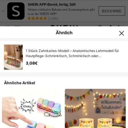
SHEIN APP-Bereit, fertig, Stil!
×
Weitere exklusive Rabatte und Zusatzangebote gibt
BEKOMME
es in der SHEIN APP!
(5,000)
Ähnlich
1 Stück Zahnkaries-Modell – Anatomisches Lehrmodell für
Hautpflege-Schminktisch, Schminktisch oder
Badezimmerdekoration – zeigt normale bis restliche
3,08€
Wurzelstadien mit farbcodierten Beschriftungen –
unterhaltsame und informative Zahnhealth-Requisite für
Zuhause, Salon oder Klassenzimmer
Ähnliche Artikel