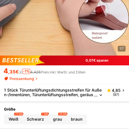
1/7
0,07€ sparen
4
,35€
-1%
4,42€
Preis inkl. MwSt. und Zöllen
Preissenkung
1 Stück Türunterlüftungsdichtungsstreifen für Auße
4,85
n-/Innentüren, Türunterlüftungsstreifen, geräus
(97)
chdämmende Türsockelleiste für Schlafzimmer,
Windstopp-Vorrichtung für Türen, Türunterbürsten,
Außen- und Innentüren, winddichte Türdichtung, Ga
Größe
ragenfenster-Blocker, Schalldämmung, windundurc
23 left
7 left
18 left
hlässige Abdeckung, Türsockel-Schallschutz-Türau
Weiß
Schwarz
grau
braun
fkleber