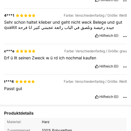
4***1
Farbe: Verschiedenfarbig / Größe: Weiß
Sehr
schon
haltet
klieber
und
geht
nicht
weck
Belege
und
gut
qualitit
فرحة
انا
كتير
عجبتني
رائعة
الباب
في
وتلصق
رخيصة
جيدة
Hilfreich
(0)
c***e
Farbe: Verschiedenfarbig / Größe: grau
Erf
ü
llt
seinen
Zweck
w
ü
rd
ich
nochmal
kaufen
Hilfreich
(0)
t***4
Farbe: Verschiedenfarbig / Größe: Weiß
Passt
gut
Hilfreich
(0)
Produktdetails
Material:
Harz
Zusammensetzung:
100% Polyurethan