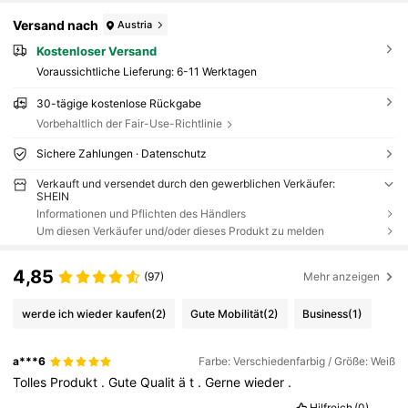
Versand nach
Austria
Kostenloser Versand
Voraussichtliche Lieferung:
6-11 Werktagen
30-tägige kostenlose Rückgabe
Vorbehaltlich der Fair-Use-Richtlinie
Sichere Zahlungen · Datenschutz
Verkauft und versendet durch den gewerblichen Verkäufer:
SHEIN
Informationen und Pflichten des Händlers
Um diesen Verkäufer und/oder dieses Produkt zu melden
4,85
(97)
Mehr anzeigen
werde ich wieder kaufen
(2)
Gute Mobilität
(2)
Business
(1)
a***6
Farbe: Verschiedenfarbig / Größe: Weiß
Tolles
Produkt
.
Gute
Qualit
ä
t
.
Gerne
wieder
.
Hilfreich
(0)