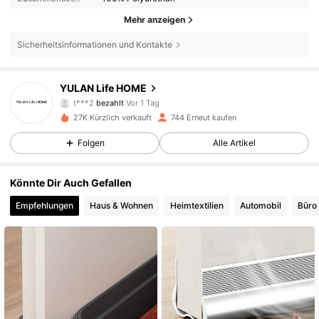
Mehr anzeigen
Sicherheitsinformationen und Kontakte
YULAN Life HOME
169 Follower
4,75
t***2
bezahlt
Vor 1 Tag
27K Kürzlich verkauft
744 Erneut kaufen
169 Follower
4,75
Folgen
Alle Artikel
Könnte Dir Auch Gefallen
169 Follower
4,75
Empfehlungen
Haus & Wohnen
Heimtextilien
Automobil
Büro
169 Follower
4,75
169 Follower
4,75