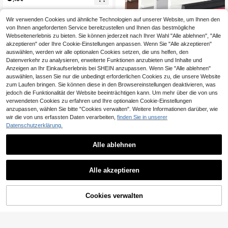
rend, rutschfeste hundeförmige Tür
keil für Zuhause, Schlafzimmer, Bür
o, bodenstehender Türhalter, Einwei
Wir verwenden Cookies und ähnliche Technologien auf unserer Website, um Ihnen den
hungsgeschenk Dekoration
von Ihnen angeforderten Service bereitzustellen und Ihnen das bestmögliche
Webseitenerlebnis zu bieten. Sie können jederzeit nach Ihrer Wahl "Alle ablehnen", "Alle
akzeptieren" oder Ihre Cookie-Einstellungen anpassen. Wenn Sie "Alle akzeptieren"
auswählen, werden wir alle optionalen Cookies setzen, die uns helfen, den
Datenverkehr zu analysieren, erweiterte Funktionen anzubieten und Inhalte und
Anzeigen an Ihr Einkaufserlebnis bei SHEIN anzupassen. Wenn Sie "Alle ablehnen"
auswählen, lassen Sie nur die unbedingt erforderlichen Cookies zu, die unsere Website
zum Laufen bringen. Sie können diese in den Browsereinstellungen deaktivieren, was
jedoch die Funktionalität der Website beeinträchtigen kann. Um mehr über die von uns
verwendeten Cookies zu erfahren und Ihre optionalen Cookie-Einstellungen
1 Stück PVC Türschwellendic
NEW
htung, Türdichtungsstreifen, Zugluft
anzupassen, wählen Sie bitte "Cookies verwalten". Weitere Informationen darüber, wie
23 übrig
schutz, Türdichtung gegen Kälte, wi
wir die von uns erfassten Daten verarbeiten,
finden Sie in unserer
4
nddicht
,50€
Datenschutzerklärung.
Abziehbare Türdichtungsstreifen Sil
ikondichtungsband für Wetterschut
36 übrig
z von Fenstern, Dichtung um Dusch
Alle ablehnen
3
en, strapazierfähig, flexibel, hält Zu
,74€
gluft ab
Alle akzeptieren
Cookies verwalten
ZUM WARENKORB HINZUFÜGEN