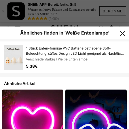
SHEIN APP-Bereit, fertig, Stil!
×
Weitere exklusive Rabatte und Zusatzangebote gibt
BEKOMME
es in der SHEIN APP!
(5,000)
Ähnliches finden in 'Weiße Entenlampe'
1 Stück Enten-förmige PVC Batterie betriebene Soft-
Beleuchtung, süßes Design LED Licht geeignet als Nachtlicht,
für den täglichen Gebrauch, als Festival- &
Verschiedenfarbig / Weiße Entenlampe
Geburtstagsgeschenk
5,38€
Ähnliche Artikel