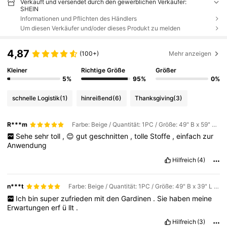
Verkauft und versendet durch den gewerblichen Verkäufer:
SHEIN
Informationen und Pflichten des Händlers
Um diesen Verkäufer und/oder dieses Produkt zu melden
4,87
(100+)
Mehr anzeigen
Kleiner
Richtige Größe
Größer
5%
95%
0%
schnelle Logistik
(1)
hinreißend
(6)
Thanksgiving
(3)
R***m
Farbe: Beige / Quantität: 1PC / Größe: 49" B x 59" L (125 x 150 cm)
Sehe
sehr
toll
,
😊
gut
geschnitten
,
tolle
Stoffe
,
einfach
zur
Anwendung
Hilfreich
(4)
n***t
Farbe: Beige / Quantität: 1PC / Größe: 49" B x 39" L (125 x 100 cm)
Ich
bin
super
zufrieden
mit
den
Gardinen
.
Sie
haben
meine
Erwartungen
erf
ü
llt
.
Hilfreich
(3)