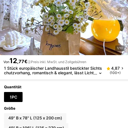
1/10
12
,77€
Von
Preis inkl. MwSt. und Zollgebühren
1 Stück europäischer Landhausstil bestickter Sichts
4,87
chutzvorhang, romantisch & elegant, lässt Licht
(100+)
durchscheinen
Quantität
1PC
Größe
49" B x 78" L (125 x 200 cm)
49" B x 106" L (125 x 270 cm)