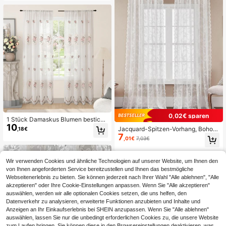
0,02€ sparen
1 Stück Damaskus Blumen bestickt
10
er transparenter Vorhang, Stangend
Jacquard-Spitzen-Vorhang, Boho-
,18€
urchzug oben, leicht & atmungsakti
7
Stil, geeignet für Wohnzimmer, Esszi
,01€
7,03€
v, Stickerei Handwerk, lichtfilternde
mmer, Schlafzimmer, Balkon und Au
Dekoration, waschbar, eleganter lä
ßenfenster
ndlicher Stil Heim Fenster & Tür De
koration, geeignet für Schlafzimme
Wir verwenden Cookies und ähnliche Technologien auf unserer Website, um Ihnen den
r, Kleiderschrank, Wohnzimmer, Ess
von Ihnen angeforderten Service bereitzustellen und Ihnen das bestmögliche
zimmer, Büro, Raumtrennung, Auße
Webseitenerlebnis zu bieten. Sie können jederzeit nach Ihrer Wahl "Alle ablehnen", "Alle
nbereich
akzeptieren" oder Ihre Cookie-Einstellungen anpassen. Wenn Sie "Alle akzeptieren"
auswählen, werden wir alle optionalen Cookies setzen, die uns helfen, den
Datenverkehr zu analysieren, erweiterte Funktionen anzubieten und Inhalte und
Anzeigen an Ihr Einkaufserlebnis bei SHEIN anzupassen. Wenn Sie "Alle ablehnen"
auswählen, lassen Sie nur die unbedingt erforderlichen Cookies zu, die unsere Website
zum Laufen bringen. Sie können diese in den Browsereinstellungen deaktivieren, was