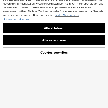
jedoch die Funktionalität der Website beeinträchtigen kann. Um mehr über die von uns
verwendeten Cookies zu erfahren und Ihre optionalen Cookie-Einstellungen
anzupassen, wählen Sie bitte "Cookies verwalten". Weitere Informationen darüber, wie
wir die von uns erfassten Daten verarbeiten,
finden Sie in unserer
Datenschutzerklärung.
Alle ablehnen
1 Stück einfarbiger Blumen-Spitzen
5
-Vorhang, leichter, halbtransparente
1 Stück 2 Schicht Vorhang mit Blum
,40€
r Vorhang als Raumteiler, geeignet f
Alle akzeptieren
12
e Stickerei
,95€
ür Schlafzimmer, Wohnzimmer, Balk
on, Arbeitszimmer, Dekor für Schwe
befenster
Cookies verwalten
ZUM WARENKORB HINZUFÜGEN