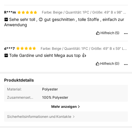
R***m
Farbe: Beige / Quantität: 1PC / Größe: 49" B x 98" L (125 x 250 cm)
Sehe
sehr
toll
,
😊
gut
geschnitten
,
tolle
Stoffe
,
einfach
zur
Anwendung
Hilfreich
(5)
d***7
Farbe: Beige / Quantität: 1PC / Größe: 49" B x 59" L (125 x 150 cm)
Tolle
Gardine
und
sieht
Mega
aus
top
👍
Hilfreich
(0)
Produktdetails
Material:
Polyester
Zusammensetzung:
100% Polyester
Mehr anzeigen
Sicherheitsinformationen und Kontakte