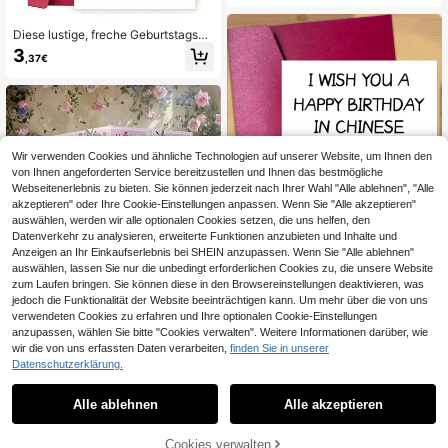
stige 3D Pop-up Karten, Glückwun
schkarten zum Geburtstag, Schulm
aterial
Diese lustige, freche Geburtstagsgr
ußkarte für die beste Freundin zeigt
3
,37€
modische Damen mit Cocktail-Illust
ration und verspieltem, prahlerische
m Text, dickes blankes Papier innen
für handgeschriebene Wünsche
Wir verwenden Cookies und ähnliche Technologien auf unserer Website, um Ihnen den
von Ihnen angeforderten Service bereitzustellen und Ihnen das bestmögliche
Webseitenerlebnis zu bieten. Sie können jederzeit nach Ihrer Wahl "Alle ablehnen", "Alle
akzeptieren" oder Ihre Cookie-Einstellungen anpassen. Wenn Sie "Alle akzeptieren"
auswählen, werden wir alle optionalen Cookies setzen, die uns helfen, den
Datenverkehr zu analysieren, erweiterte Funktionen anzubieten und Inhalte und
Anzeigen an Ihr Einkaufserlebnis bei SHEIN anzupassen. Wenn Sie "Alle ablehnen"
auswählen, lassen Sie nur die unbedingt erforderlichen Cookies zu, die unsere Website
zum Laufen bringen. Sie können diese in den Browsereinstellungen deaktivieren, was
jedoch die Funktionalität der Website beeinträchtigen kann. Um mehr über die von uns
1 Stück 3D Pop-Up Blumen & Schm
1 Stück witzige & interessante Geb
verwendeten Cookies zu erfahren und Ihre optionalen Cookie-Einstellungen
etterling Grußkarte, geeignet für Mu
urtstagskarte für 40/50/60/70/80 J
37 übrig
3
anzupassen, wählen Sie bitte "Cookies verwalten". Weitere Informationen darüber, wie
,61€
ttertag, Geburtstag, Jahrestag, Vale
ahre, geeignet für Ehemann, Vater, F
wir die von uns erfassten Daten verarbeiten,
finden Sie in unserer
5
ntinstag, Erntedankfest, vielseitiges
reund
,09€
Datenschutzerklärung.
Blumen-Thema Karte für jeden Emp
fänger
Alle ablehnen
Alle akzeptieren
Cookies verwalten