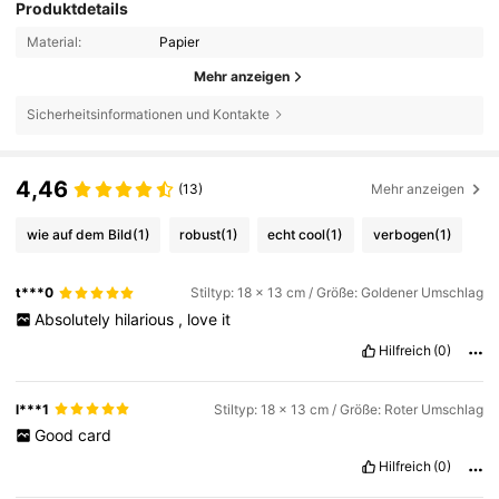
Produktdetails
Material:
Papier
Mehr anzeigen
Sicherheitsinformationen und Kontakte
4,46
(13)
Mehr anzeigen
wie auf dem Bild
(1)
robust
(1)
echt cool
(1)
verbogen
(1)
t***0
Stiltyp: 18 x 13 cm / Größe: Goldener Umschlag
Absolutely
hilarious
,
love
it
Hilfreich
(0)
l***1
Stiltyp: 18 x 13 cm / Größe: Roter Umschlag
Good
card
Hilfreich
(0)