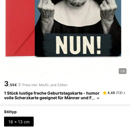
1/9
3
,55€
Preis inkl. MwSt. und Zöllen
1 Stück lustige freche Geburtstagskarte - humor
4,46
(
13
)
volle Scherzkarte geeignet für Männer und F
rauen - erwachsener Humor beleidigende K
arte für Freunde, ihn oder sie, originelle Foto-Hu
morkarte, unsinnige Scherzkarte, geeignet für G
Stiltyp
eburtstag, Jahrestag oder jeden Anlass
18 x 13 cm