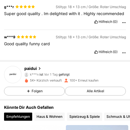
g***r
Stiltyp: 18 x 13 cm / Größe: Roter Umschlag
Super
good
quality
.
Im
delighted
with
it
.
Highly
recommended
Hilfreich
(0)
w***9
Stiltyp: 18 x 13 cm / Größe: Roter Umschlag
Good
quality
funny
card
Hilfreich
(0)
paidui
45 Follower
4,88
k***n
ist
Vor 1 Tag
gefolgt
45 Follower
4,88
5K+ Kürzlich verkauft
100+ Erneut kaufen
45 Follower
4,88
Folgen
Alle Artikel
45 Follower
4,88
Könnte Dir Auch Gefallen
45 Follower
4,88
Empfehlungen
Haus & Wohnen
Spielzeug & Spiele
Schmuck & U
45 Follower
4,88
45 Follower
4,88