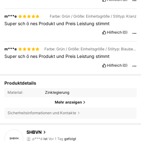
m***e
Farbe: Grün / Größe: Einheitsgröße / Stiltyp: Kranz
Super
sch
ö
nes
Produkt
und
Preis
Leistung
stimmt
Hilfreich
(0)
m***e
Farbe: Grün / Größe: Einheitsgröße / Stiltyp: Blaubeere
Super
sch
ö
nes
Produkt
und
Preis
Leistung
stimmt
Hilfreich
(0)
Produktdetails
Material:
Zinklegierung
Mehr anzeigen
Sicherheitsinformationen und Kontakte
116 Follower
4,90
SHBVN
p***d
ist
Vor 1 Tag
gefolgt
116 Follower
4,90