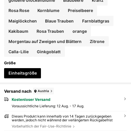
goldene Glockenblume
Blaubeere
Kranz
Rosa Rose
Kornblume
Preiselbeere
Maiglöckchen
Blaue Trauben
Farnblattgras
Kakibaum
Rosa Trauben
orange
Morgentau auf Zweigen und Blättern
Zitrone
Calla-Lilie
Ginkgoblatt
Größe
Einheitsgröße
Versand nach
Austria
Kostenloser Versand
Voraussichtliche Lieferung:
12 Aug. - 17 Aug.
Dieses Produkt kann innerhalb von 14 Tagen zurückgegeben
werden, jedoch nicht während der verlängerten Rückgabefrist
Vorbehaltlich der Fair-Use-Richtlinie