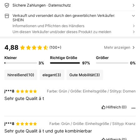
Sichere Zahlungen · Datenschutz
Verkauft und versendet durch den gewerblichen Verkäufer:
SHEIN
Informationen und Pflichten des Händlers
Um diesen Verkäufer und/oder dieses Produkt zu melden
4,88
(100+)
Mehr anzeigen
Kleiner
Richtige Größe
Größer
3%
97%
0%
hinreißend
(10)
elegant
(3)
Gute Mobilität
(3)
j***8
Farbe: Grün / Größe: Einheitsgröße / Stiltyp: Dornen
Sehr
gute
Qualit
ä
t
Hilfreich
(0)
j***8
Farbe: Grün / Größe: Einheitsgröße / Stiltyp: Kranz
Sehr
gute
Qualit
ä
t
und
gute
kombinierbar
Hilfreich
(0)