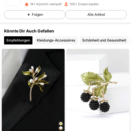
1K+ Kürzlich verkauft
100+ Erneut kaufen
116 Follower
4,90
Folgen
Alle Artikel
116 Follower
4,90
Könnte Dir Auch Gefallen
Empfehlungen
Kleidungs-Accessoires
Schönheit und Gesundheit
116 Follower
4,90
116 Follower
4,90
116 Follower
4,90
116 Follower
4,90
116 Follower
4,90
116 Follower
4,90