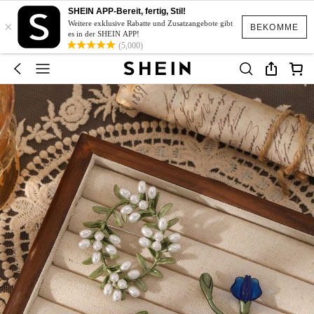
SHEIN APP-Bereit, fertig, Stil!
×
Weitere exklusive Rabatte und Zusatzangebote gibt
BEKOMME
es in der SHEIN APP!
(5,000)