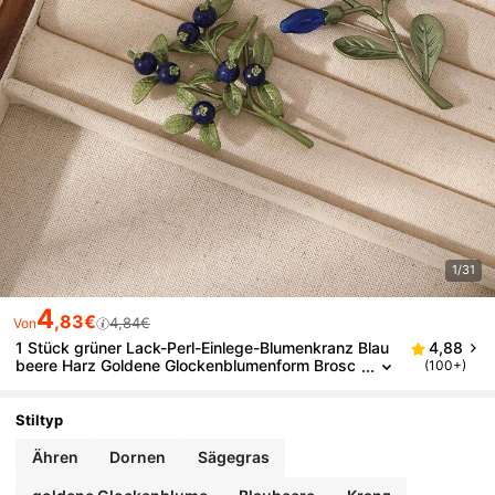
1/31
4
,83€
4,84€
Von
1 Stück grüner Lack-Perl-Einlege-Blumenkranz Blau
4,88
beere Harz Goldene Glockenblumenform Brosc
(100+)
he Pflanzen-Serie Dornen-Calla-Lilie Weizenähr
e Morgentau Zweig Blatt Rose Kornblume Frucht-Se
rie Zitrone Traubenform Anstecknadel geeignet für
Stiltyp
Frauen Alltagskleidung Geburtstagsparty Bankett
Ähren
Dornen
Sägegras