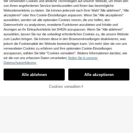
Wir verwenden Cookies und ähnliche Technologien auf unserer Website, um Ihnen den
von Ihnen angeforderten Service bereitzustellen und Ihnen das bestmögliche
Webseitenerlebnis zu bieten. Sie können jederzeit nach Ihrer Wahl "Alle ablehnen", "Alle
akzeptieren" oder Ihre Cookie-Einstellungen anpassen. Wenn Sie "Alle akzeptieren"
auswählen, werden wir alle optionalen Cookies setzen, die uns helfen, den
Datenverkehr zu analysieren, erweiterte Funktionen anzubieten und Inhalte und
Anzeigen an Ihr Einkaufserlebnis bei SHEIN anzupassen. Wenn Sie "Alle ablehnen"
1 Stück Brosche in Regentropfenfor
auswählen, lassen Sie nur die unbedingt erforderlichen Cookies zu, die unsere Website
5
m, lässiges Accessoire für den tägli
,43€
zum Laufen bringen. Sie können diese in den Browsereinstellungen deaktivieren, was
chen Gebrauch
jedoch die Funktionalität der Website beeinträchtigen kann. Um mehr über die von uns
verwendeten Cookies zu erfahren und Ihre optionalen Cookie-Einstellungen
anzupassen, wählen Sie bitte "Cookies verwalten". Weitere Informationen darüber, wie
wir die von uns erfassten Daten verarbeiten,
finden Sie in unserer
Datenschutzerklärung.
Vintage elegante handgeformte Blu
4
men-Brosche, Luxus-Textur Brosch
Alle ablehnen
Alle akzeptieren
,56€
4,58€
e, vielseitig für den täglichen Gebra
uch (Blumen nicht enthalten)
Cookies verwalten
ZUM WARENKORB HINZUFÜGEN