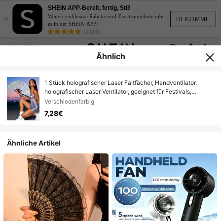
SHEIN APP-Bereit, fertig, Stil!
×
Weitere exklusive Rabatte und Zusatzangebote gibt
BEKOMME
es in der SHEIN APP!
(5,000)
Ähnlich
1 Stück holografischer Laser Faltfächer, Handventilator,
holografischer Laser Ventilator, geeignet für Festivals,
Regenbogenkostüme, Discofeiern, Heimdekoration, für alle
Verschiedenfarbig
Anlässe verwendbar (Plastikprodukt, Kratzer unvermeidbar),
7,28€
Sommer, Urlaub für Outdoor-Aktivitäten, Reisen, Outfit-
Accessoires und als Geschenk, Camping
Ähnliche Artikel