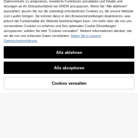
Datenverkehr zu analysieren, erweiterte Funktionen anzubieten und Inhalte und
Anzeigen an Ihr Einkaufserlebnis bei SHEIN anzupassen. Wenn Sie "Alle ablehnen"
auswählen, lassen Sie nur die unbedingt erforderlichen Cookies zu, die unsere Website
zum Laufen bringen. Sie können diese in den Browsereinstellungen deaktivieren, was
jedoch die Funktionalität der Website beeinträchtigen kann. Um mehr über die von uns
verwendeten Cookies zu erfahren und Ihre optionalen Cookie-Einstellungen
Ähnliche vorrätige Artikel anzeigen
Alle ansehen
anzupassen, wählen Sie bitte "Cookies verwalten". Weitere Informationen darüber, wie
wir die von uns erfassten Daten verarbeiten,
finden Sie in unserer
Datenschutzerklärung.
Regenbogen Faltfächer, bunter han
0,01€ sparen
Alle ablehnen
dgehaltener Seidenfächer, Party Ta
19 übrig
Faltbarer Handventila
nz Requisite, Festival Kostüm Acce
EU Warehouse
4
tor im Fruchtstil (Wassermelone, Zitr
ssoire, Pride bunter Handfächer Bü
,27€
-4%
4,45€
4
1 Stück Y2K Faltfächer, RAVE Party
,83€
4,84€
one, Orange, Drachenfrucht Design
Alle akzeptieren
hnenaufführung Dekoration, Gesch
Faltfächer UV-Leuchtfächer Festiv
6
Sorry, dieses Produkt ist ausverkauft.
für Sommer und Festivals, Musik, P
enk
,58€
al Handfächer Seiden Faltfächer Ch
artys und Strandanlässe
inesischer Japanischer Stil Tanzfäc
her Musik Party Tanz Aufführung D
Cookies verwalten
AUSVERKAUFT
ekoration Geschenk
10/5/2 Stücke & 1 Stück Hochzeits
-/Party-Ölpapier-Faltfächer
4
,08€