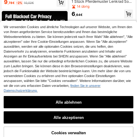
9
1 Stück Pferdemuster Lenkrad Son
h zu lagern und zu verwenden, geei
,78€
-2%
10,02€
nenschutz Abdeckung, universeller
14 übrig
gnet für alle Größen von Auto Winds
verdickter Sonnenschutz für Auto-I
chutzscheiben, Roadtrip
6
nnenraum Lenkrad Kühlung
,64€
Wir verwenden Cookies und ähnliche Technologien auf unserer Website, um Ihnen den
von Ihnen angeforderten Service bereitzustellen und Ihnen das bestmögliche
Webseitenerlebnis zu bieten. Sie können jederzeit nach Ihrer Wahl "Alle ablehnen", "Alle
akzeptieren" oder Ihre Cookie-Einstellungen anpassen. Wenn Sie "Alle akzeptieren"
auswählen, werden wir alle optionalen Cookies setzen, die uns helfen, den
Datenverkehr zu analysieren, erweiterte Funktionen anzubieten und Inhalte und
Anzeigen an Ihr Einkaufserlebnis bei SHEIN anzupassen. Wenn Sie "Alle ablehnen"
auswählen, lassen Sie nur die unbedingt erforderlichen Cookies zu, die unsere Website
zum Laufen bringen. Sie können diese in den Browsereinstellungen deaktivieren, was
jedoch die Funktionalität der Website beeinträchtigen kann. Um mehr über die von uns
verwendeten Cookies zu erfahren und Ihre optionalen Cookie-Einstellungen
anzupassen, wählen Sie bitte "Cookies verwalten". Weitere Informationen darüber, wie
wir die von uns erfassten Daten verarbeiten,
finden Sie in unserer
Datenschutzerklärung.
Alle ablehnen
1/4 Stücke Ull Auto Privatsphäre Tr
ennvorhang + Seitenfenster Vorhan
#2 Bestseller
in A Sonnenschutz fürs Auto
g Set, 95% Verdunkelung UV-Schut
4
1 Stück holografische doppelschich
z Rücksitz Trennvorhang, einfach z
,98€
-1%
5,08€
Alle akzeptieren
tige Windschutzscheibe-Sonnensc
9 übrig
u installieren schwarzer Sonnensch
hutz, Laser-Titan-Silber & Diamant
utz Fahrzeug Privatsphäre Fenster
15
-Gitter-Wärmeisolierung, UV-Schut
,78€
Vorhang Set
z, nicht blockierender Rückspiegel,
Cookies verwalten
ZUM WARENKORB HINZUFÜGEN
faltbarer universeller Auto-Sonnens